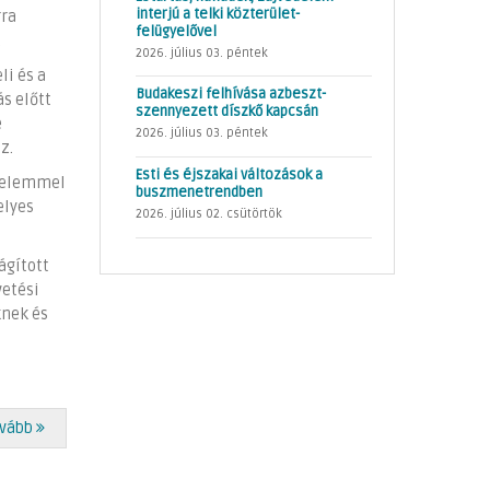
interjú a telki közterület-
rra
felügyelővel
.
2026. július 03. péntek
i és a
Budakeszi felhívása azbeszt-
s előtt
szennyezett díszkő kapcsán
e
2026. július 03. péntek
z.
Esti és éjszakai változások a
gyelemmel
buszmenetrendben
elyes
2026. július 02. csütörtök
ágított
vetési
knek és
vább