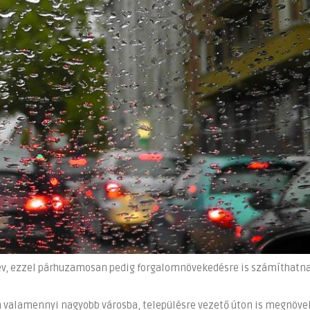
név, ezzel párhuzamosan pedig forgalomnövekedésre is számíthatna
valamennyi nagyobb városba, településre vezető úton is megnöve