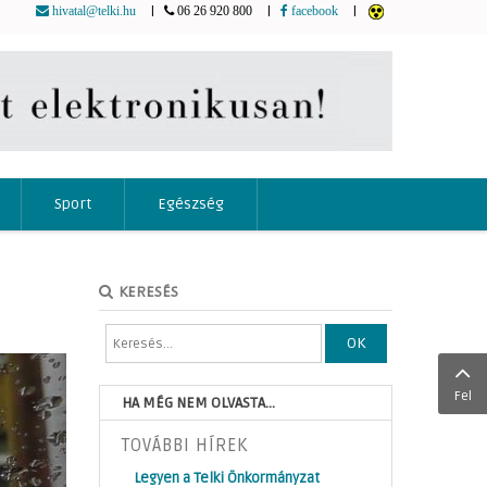
|
|
|
hivatal@telki.hu
06 26 920 800
facebook
Sport
Egészség
KERESÉS
OK
Fel
HA MÉG NEM OLVASTA...
TOVÁBBI HÍREK
Legyen a Telki Önkormányzat