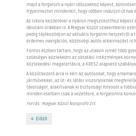
majd a forgalom a nyári időszakhoz képest, különösen 
figyelmeztet mindenkit, hogy időben induljon útnak 
Az iskola kezdetével a nyáron megszokotthoz képest
délutáni órákban is. A Magyar Közút szakemberei ezért
pedig tájékozódjon az aktuális forgalmi helyzetről a
érdemes navigációs, közösségi autós alkalmazást is 
Fontos észben tartani, hogy az utakon ismét több gye
szükséges közlekedni az oktatási intézmények környék
közlekedési magatartásra, a KRESZ alapvető szabálya
A közútkezelő arra is kéri az autósokat, hogy a hamar
járművekkel, az út- és látási viszonyoknak megfelelő
távolságot, alakítsanak ki biztonsági folyosót a töb
minden esetben csak a vezetésre, a forgalomra konce
Forrás: Magyar Közút Nonprofit Zrt.
Előző