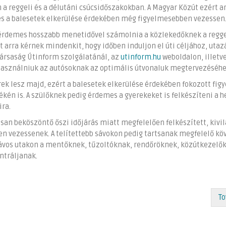
a reggeli és a délutáni csúcsidőszakokban. A Magyar Közút ezért a
és a balesetek elkerülése érdekében még figyelmesebben vezessen
 érdemes hosszabb menetidővel számolnia a közlekedőknek a reggel
 arra kérnek mindenkit, hogy időben induljon el úti céljához, utazá
 társaság Útinform szolgálatánál, az
utinform.hu
weboldalon, illetv
használniuk az autósoknak az optimális útvonaluk megtervezéséhe
rek lesz majd, ezért a balesetek elkerülése érdekében fokozott fi
én is. A szülőknek pedig érdemes a gyerekeket is felkészíteni a h
ira.
osan beköszöntő őszi időjárás miatt megfelelően felkészített, kivil
en vezessenek. A telítettebb sávokon pedig tartsanak megfelelő kö
bsávos utakon a mentőknek, tűzoltóknak, rendőröknek, közútkezelő
ntráljanak.
To