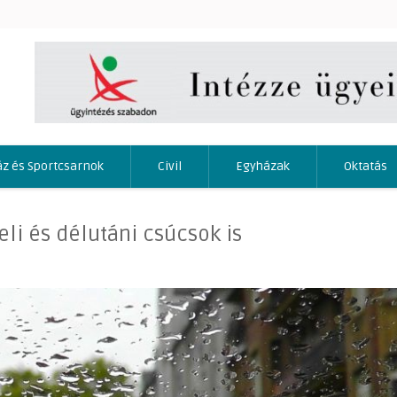
áz és Sportcsarnok
Civil
Egyházak
Oktatás
li és délutáni csúcsok is