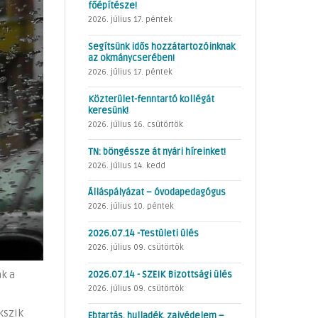
főépítésze!
2026. július 17. péntek
Segítsünk idős hozzátartozóinknak
az okmánycserében!
2026. július 17. péntek
Közterület-fenntartó kollégát
keresünk!
2026. július 16. csütörtök
TN: böngéssze át nyári híreinket!
2026. július 14. kedd
Álláspályázat – óvodapedagógus
2026. július 10. péntek
2026.07.14 -Testületi ülés
2026. július 09. csütörtök
k a
2026.07.14 - SZEIK Bizottsági ülés
2026. július 09. csütörtök
kszik
Ebtartás, hulladék, zajvédelem –