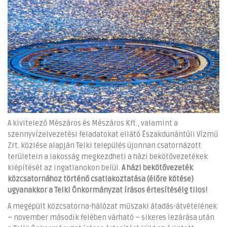
A kivitelező Mészáros és Mészáros Kft., valamint a
szennyvízelvezetési feladatokat ellátó Északdunántúli Vízmű
Zrt. közlése alapján Telki település újonnan csatornázott
területein a lakosság megkezdheti a házi bekötővezetékek
kiépítését az ingatlanokon belül.
A házi bekötővezeték
közcsatornához történő csatlakoztatása (élőre kötése)
ugyanakkor a Telki Önkormányzat írásos értesítéséig tilos!
A megépült közcsatorna-hálózat műszaki átadás-átvételének
– november második felében várható – sikeres lezárása után