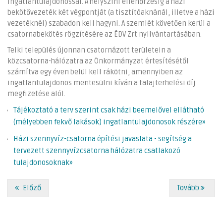
ingatlantulajdonossal. A helyszíni ellenőrzésig a házi
bekötővezeték két végpontját (a tisztítóaknánál, illetve a házi
vezetéknél) szabadon kell hagyni. A szemlét követően kerül a
csatornabekötés rögzítésére az ÉDV Zrt nyilvántartásában.
Telki település újonnan csatornázott területein a
közcsatorna-hálózatra az Önkormányzat értesítésétől
számítva egy éven belül kell rákötni, amennyiben az
ingatlantulajdonos mentesülni kíván a talajterhelési díj
megfizetése alól.
Tájékoztató a terv szerint csak házi beemelővel ellátható
(mélyebben fekvő lakások) ingatlantulajdonosok részére»
Házi szennyvíz-csatorna építési javaslata - segítség a
tervezett szennyvízcsatorna hálózatra csatlakozó
tulajdonosoknak»
Előző
Tovább