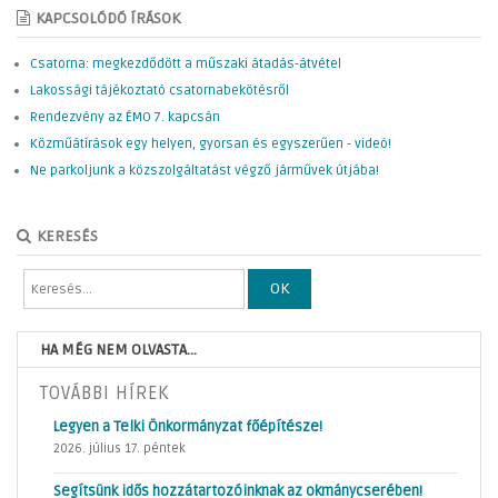
KAPCSOLÓDÓ ÍRÁSOK
Csatorna: megkezdődött a műszaki átadás-átvétel
Lakossági tájékoztató csatornabekötésről
Rendezvény az ÉMO 7. kapcsán
Közműátírások egy helyen, gyorsan és egyszerűen - videó!
Ne parkoljunk a közszolgáltatást végző járművek útjába!
KERESÉS
OK
HA MÉG NEM OLVASTA...
TOVÁBBI HÍREK
Legyen a Telki Önkormányzat főépítésze!
2026. július 17. péntek
Segítsünk idős hozzátartozóinknak az okmánycserében!