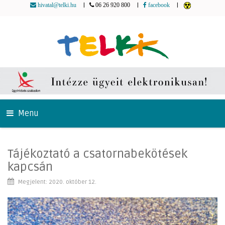
|
|
|
hivatal@telki.hu
06 26 920 800
facebook
Menu
Tájékoztató a csatornabekötések
kapcsán
Megjelent: 2020. október 12.