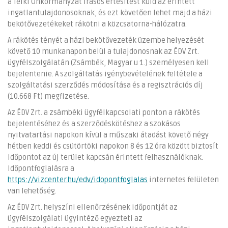
a Telki Önkormányzat írásos értesítést küld az érintett
ingatlantulajdonosoknak, és ezt követően lehet majd a házi
bekötővezetékeket rákötni a közcsatorna-hálózatra.
A rákötés tényét a házi bekötővezeték üzembe helyezését
követő 10 munkanapon belül a tulajdonosnak az ÉDV Zrt.
ügyfélszolgálatán (Zsámbék, Magyar u 1.) személyesen kell
bejelentenie. A szolgáltatás igénybevételének feltétele a
szolgáltatási szerződés módosítása és a regisztrációs díj
(10.668 Ft) megfizetése.
Az ÉDV Zrt. a zsámbéki ügyfélkapcsolati ponton a rákötés
bejelentéséhez és a szerződéskötéshez a szokásos
nyitvatartási napokon kívül a műszaki átadást követő négy
hétben keddi és csütörtöki napokon 8 és 12 óra között biztosít
időpontot az új terület kapcsán érintett felhasználóknak.
Időpontfoglalásra a
https://vizcenter.hu/edv/idopontfoglalas
internetes felületen
van lehetőség.
Az ÉDV Zrt. helyszíni ellenőrzésének időpontját az
ügyfélszolgálati ügyintéző egyezteti az