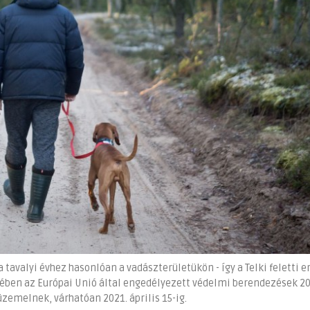
tavalyi évhez hasonlóan a vadászterületükön - így a Telki feletti 
ekében az Európai Unió által engedélyezett védelmi berendezések 20
zemelnek, várhatóan 2021. április 15-ig.