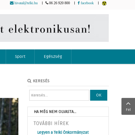
|
|
|
hivatal@telki.hu
06 26 920 800
facebook
Sport
Egészség
KERESÉS
OK
Fel
HA MÉG NEM OLVASTA...
TOVÁBBI HÍREK
Legyen a Telki Önkormányzat