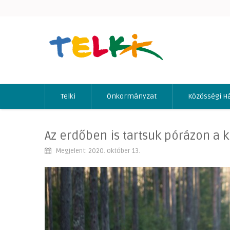
Telki
Önkormányzat
Közösségi H
Az erdőben is tartsuk pórázon a k
Megjelent: 2020. október 13.