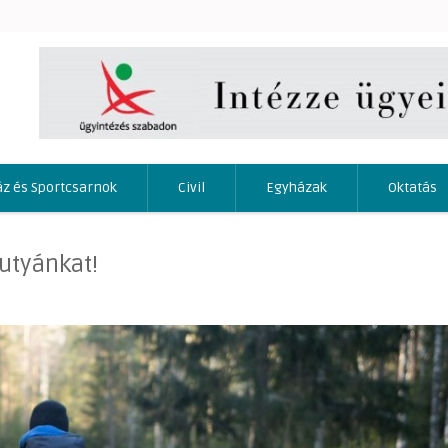
áz és Sportcsarnok
Civil
Egyházak
Oktatás
utyánkat!