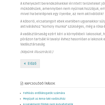
A kihelyezett berendezésekkel érintett területeket jól
működésűek, amennyiben nem nyúlnak hozzájuk, ember
mivel ha belelépnek egy ilyenbe, az nem aktiválódik!
A kóborló, elcsatangolt ebek esetében ugyanakkor súl
aktiváláshoz "komoly munka" szükséges, még a róka és
A vadásztársaság ezért kéri a környékbeli lakosokat, 
pórázon tartsák! A tavalyi évhez hasonlóan a lakoso
Vadásztársaság.
(Képünk illusztráció.)
Előző
KAPCSOLÓDÓ ÍRÁSOK
Felhívás erdőlátogatók számára
Megújult az Anna-laki vadászház
A patakmenti földek nem kutyafuttatók