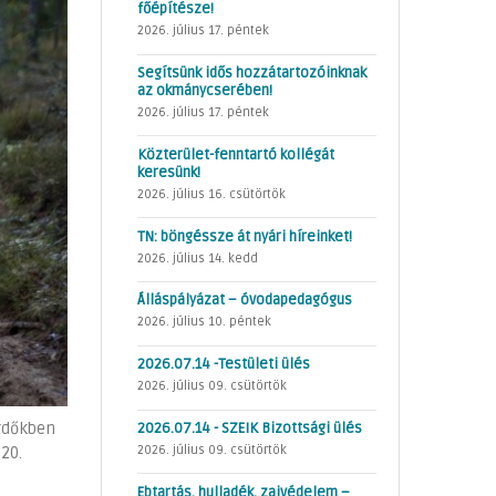
főépítésze!
2026. július 17. péntek
Segítsünk idős hozzátartozóinknak
az okmánycserében!
2026. július 17. péntek
Közterület-fenntartó kollégát
keresünk!
2026. július 16. csütörtök
TN: böngéssze át nyári híreinket!
2026. július 14. kedd
Álláspályázat – óvodapedagógus
2026. július 10. péntek
2026.07.14 -Testületi ülés
2026. július 09. csütörtök
erdőkben
2026.07.14 - SZEIK Bizottsági ülés
2026. július 09. csütörtök
20.
Ebtartás, hulladék, zajvédelem –