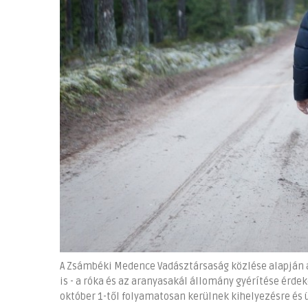
A Zsámbéki Medence Vadásztársaság közlése alapján a 
is - a róka és az aranyasakál állomány gyérítése érd
október 1-től folyamatosan kerülnek kihelyezésre és ü