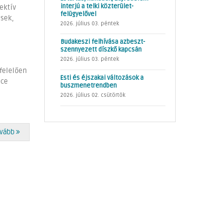
interjú a telki közterület-
ektív
felügyelővel
sek,
2026. július 03. péntek
Budakeszi felhívása azbeszt-
szennyezett díszkő kapcsán
2026. július 03. péntek
gfelelően
Esti és éjszakai változások a
nce
buszmenetrendben
2026. július 02. csütörtök
vább