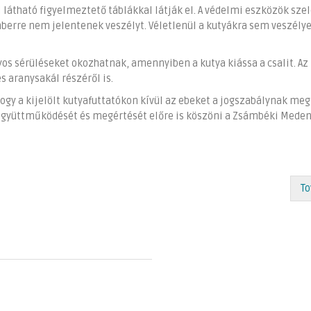
 látható figyelmeztető táblákkal látják el. A védelmi eszközök szel
re nem jelentenek veszélyt. Véletlenül a kutyákra sem veszélye
yos sérüléseket okozhatnak, amennyiben a kutya kiássa a csalit. Az
 aranysakál részéről is.
hogy a kijelölt kutyafuttatókon kívül az ebeket a jogszabálynak me
k együttműködését és megértését előre is köszöni a Zsámbéki Mede
To