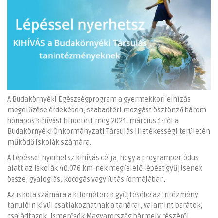
A Budakörnyéki Egészségprogram a gyermekkori elhízás
megelőzése érdekében, szabadtéri mozgást ösztönző három
hónapos kihívást hirdetett meg 2021. március 1-től a
Budakörnyéki Önkormányzati Társulás illetékességi területén
működő iskolák számára.
A Lépéssel nyerhetsz kihívás célja, hogy a programperiódus
alatt az iskolák 40.076 km-nek megfelelő lépést gyűjtsenek
össze, gyaloglás, kocogás vagy futás formájában.
Az iskola számára a kilométerek gyűjtésébe az intézmény
tanulóin kívül csatlakozhatnak a tanárai, valamint barátok,
családtagok, ismerősök Magyarország bármely részéről.