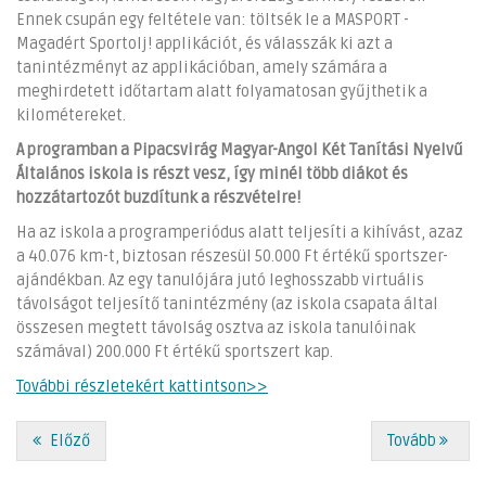
Ennek csupán egy feltétele van: töltsék le a MASPORT -
Magadért Sportolj! applikációt, és válasszák ki azt a
tanintézményt az applikációban, amely számára a
meghirdetett időtartam alatt folyamatosan gyűjthetik a
kilométereket.
A programban a Pipacsvirág Magyar-Angol Két Tanítási Nyelvű
Általános iskola is részt vesz, így minél több diákot és
hozzátartozót buzdítunk a részvételre!
Ha az iskola a programperiódus alatt teljesíti a kihívást, azaz
a 40.076 km-t, biztosan részesül 50.000 Ft értékű sportszer-
ajándékban. Az egy tanulójára jutó leghosszabb virtuális
távolságot teljesítő tanintézmény (az iskola csapata által
összesen megtett távolság osztva az iskola tanulóinak
számával) 200.000 Ft értékű sportszert kap.
További részletekért kattintson>>
Előző
Tovább