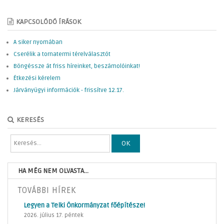
KAPCSOLÓDÓ ÍRÁSOK
A siker nyomában
Cserélik a tornatermi térelválasztót
Böngéssze át friss híreinket, beszámolóinkat!
Étkezési kérelem
Járványügyi információk - frissítve 12.17.
KERESÉS
OK
HA MÉG NEM OLVASTA...
TOVÁBBI HÍREK
Legyen a Telki Önkormányzat főépítésze!
2026. július 17. péntek