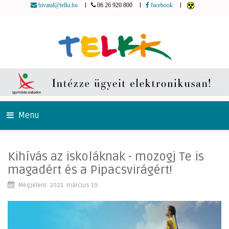
|
|
|
hivatal@telki.hu
06 26 920 800
facebook
Menu
Kihívás az iskoláknak - mozogj Te is
magadért és a Pipacsvirágért!
Megjelent: 2021. március 19.