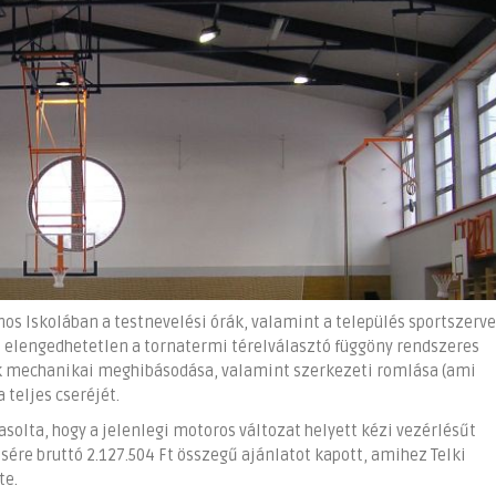
nos Iskolában a testnevelési órák, valamint a település sportszerv
z elengedhetetlen a tornatermi térelválasztó függöny rendszeres
ek mechanikai meghibásodása, valamint szerkezeti romlása (ami
 teljes cseréjét.
asolta, hogy a jelenlegi motoros változat helyett kézi vezérlésűt
sére bruttó 2.127.504 Ft összegű ajánlatot kapott, amihez Telki
te.