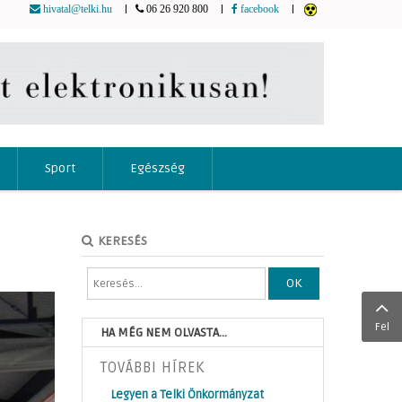
|
|
|
hivatal@telki.hu
06 26 920 800
facebook
Sport
Egészség
KERESÉS
OK
Fel
HA MÉG NEM OLVASTA...
TOVÁBBI HÍREK
Legyen a Telki Önkormányzat