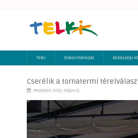
Telki
Önkormányzat
Közösségi H
Cserélik a tornatermi térelválasz
Megjelent: 2022. május 11.