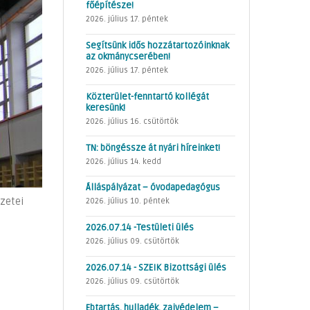
főépítésze!
2026. július 17. péntek
Segítsünk idős hozzátartozóinknak
az okmánycserében!
2026. július 17. péntek
Közterület-fenntartó kollégát
keresünk!
2026. július 16. csütörtök
TN: böngéssze át nyári híreinket!
2026. július 14. kedd
Álláspályázat – óvodapedagógus
ezetei
2026. július 10. péntek
2026.07.14 -Testületi ülés
2026. július 09. csütörtök
2026.07.14 - SZEIK Bizottsági ülés
2026. július 09. csütörtök
Ebtartás, hulladék, zajvédelem –