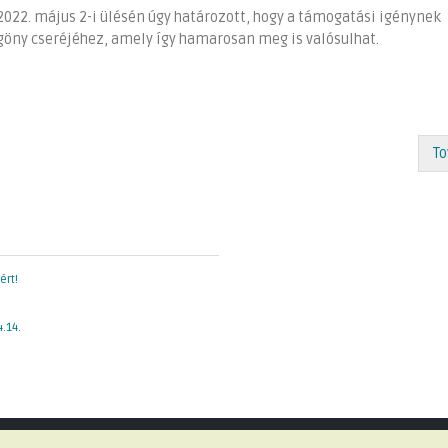
022. május 2-i ülésén úgy határozott, hogy a támogatási igénynek
ggöny cseréjéhez, amely így hamarosan meg is valósulhat.
To
ért!
.14.
Minden jog fenntartva © 2026 Telki Község Önkormányzata