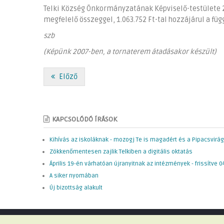
Telki Község Önkormányzatának Képviselő-testülete 2
megfelelő összeggel, 1.063.752 Ft-tal hozzájárul a fü
szb
(Képünk 2007-ben, a tornaterem átadásakor készült)
Előző
KAPCSOLÓDÓ ÍRÁSOK
Kihívás az iskoláknak - mozogj Te is magadért és a Pipacsvirág
Zökkenőmentesen zajlik Telkiben a digitális oktatás
Április 19-én várhatóan újranyitnak az intézmények - frissítve 04
A siker nyomában
Új bizottság alakult