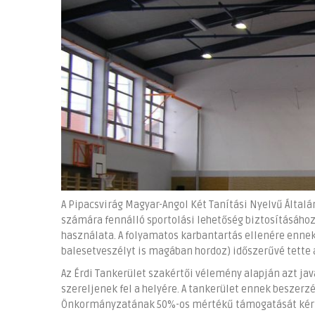
A Pipacsvirág Magyar-Angol Két Tanítási Nyelvű Általá
számára fennálló sportolási lehetőség biztosításáho
használata. A folyamatos karbantartás ellenére enn
balesetveszélyt is magában hordoz) időszerűvé tette a
Az Érdi Tankerület szakértői vélemény alapján azt jav
szereljenek fel a helyére. A tankerület ennek beszerzé
Önkormányzatának 50%-os mértékű támogatását kér