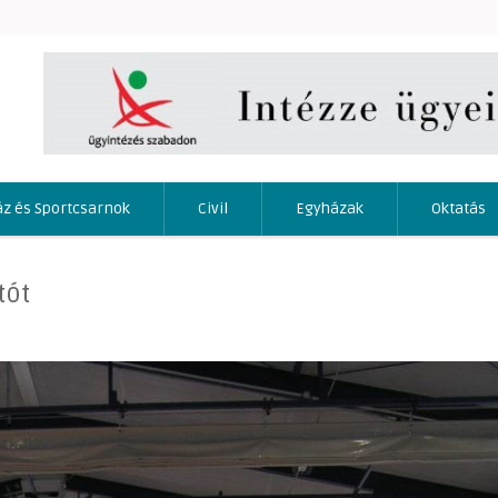
áz és Sportcsarnok
Civil
Egyházak
Oktatás
tót