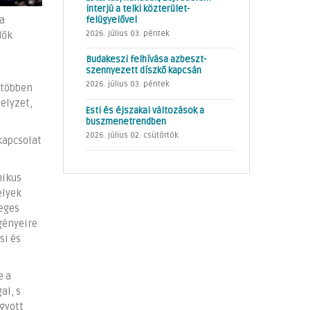
interjú a telki közterület-
felügyelővel
ra
2026. július 03. péntek
dők
Budakeszi felhívása azbeszt-
szennyezett díszkő kapcsán
2026. július 03. péntek
 többen
elyzet,
Esti és éjszakai változások a
buszmenetrendben
2026. július 02. csütörtök
kapcsolat
nikus
elyek
eges
gényeire
si és
e a
al, s
agyott