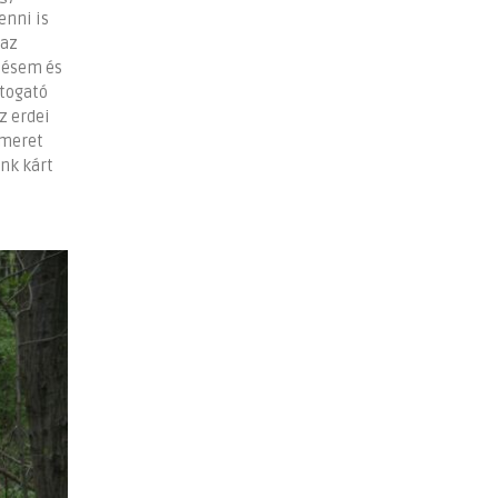
enni is
 az
désem és
átogató
z erdei
smeret
ünk kárt