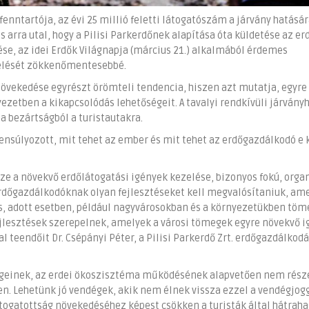
fenntartója, az évi 25 millió feletti látogatószám a járvány hatásá
 arra utal, hogy a Pilisi Parkerdőnek alapítása óta küldetése az er
tése, az idei Erdők Világnapja (március 21.) alkalmából érdemes
télését zökkenőmentesebbé.
 növekedése egyrészt örömteli tendencia, hiszen azt mutatja, egyre
ezetben a kikapcsolódás lehetőségeit. A tavalyi rendkívüli járványh
 bezártságból a turistautakra.
ensúlyozott, mit tehet az ember és mit tehet az erdőgazdálkodó e 
e a növekvő erdőlátogatási igények kezelése, bizonyos fokú, orga
 erdőgazdálkodóknak olyan fejlesztéseket kell megvalósítaniuk, am
s, adott esetben, például nagyvárosokban és a környezetükben töm
fejlesztések szerepelnek, amelyek a városi tömegek egyre növekvő i
teendőit Dr. Csépányi Péter, a Pilisi Parkerdő Zrt. erdőgazdálkodá
ségeinek, az erdei ökoszisztéma működésének alapvetően nem rész
. Lehetünk jó vendégek, akik nem élnek vissza ezzel a vendégjogg
látogatottság növekedéséhez képest csökken a turisták által hátrah