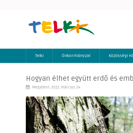
Telki
Önkormányzat
Közösségi H
Hogyan élhet együtt erdő és em
Megjelent: 2021. március 24.