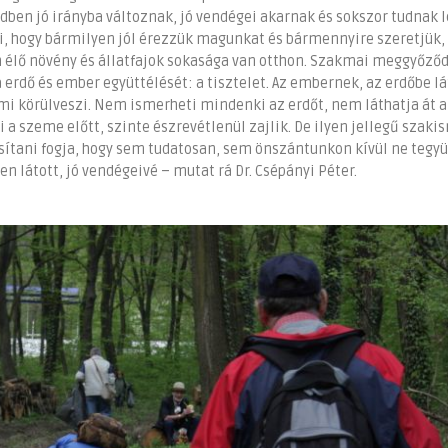
edben jó irányba változnak, jó vendégei akarnak és sokszor tudnak l
, hogy bármilyen jól érezzük magunkat és bármennyire szeretjük,
élő növény és állatfajok sokasága van otthon. Szakmai meggyőző
 erdő és ember együttélését: a tisztelet. Az embernek, az erdőbe l
ami körülveszi. Nem ismerheti mindenki az erdőt, nem láthatja át a
szeme előtt, szinte észrevétlenül zajlik. De ilyen jellegű szaki
ztosítani fogja, hogy sem tudatosan, sem önszántunkon kívül ne tegy
en látott, jó vendégeivé – mutat rá Dr. Csépányi Péter.