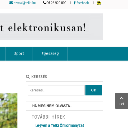
|
|
|
hivatal@telki.hu
06 26 920 800
facebook
Sport
Egészség
KERESÉS
OK
Fel
HA MÉG NEM OLVASTA...
TOVÁBBI HÍREK
Legyen a Telki Önkormányzat