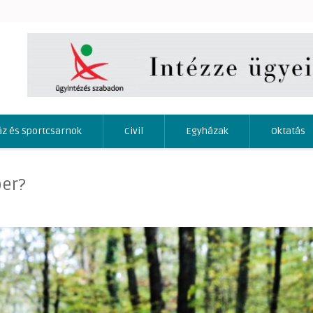
áz és Sportcsarnok
Civil
Egyházak
Oktatás
ber?