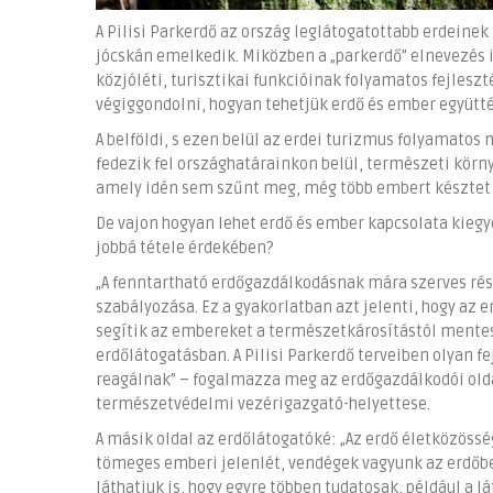
A Pilisi Parkerdő az ország leglátogatottabb erdeinek 
jócskán emelkedik. Miközben a „parkerdő” elnevezés is
közjóléti, turisztikai funkcióinak folyamatos fejlesz
végiggondolni, hogyan tehetjük erdő és ember együt
A belföldi, s ezen belül az erdei turizmus folyamatos
fedezik fel országhatárainkon belül, természeti körny
amely idén sem szűnt meg, még több embert késztet a
De vajon hogyan lehet erdő és ember kapcsolata kiegy
jobbá tétele érdekében?
„A fenntartható erdőgazdálkodásnak mára szerves rész
szabályozása. Ez a gyakorlatban azt jelenti, hogy az
segítik az embereket a természetkárosítástól mente
erdőlátogatásban. A Pilisi Parkerdő terveiben olyan 
reagálnak” – fogalmazza meg az erdőgazdálkodói oldal 
természetvédelmi vezérigazgató-helyettese.
A másik oldal az erdőlátogatóké: „Az erdő életközös
tömeges emberi jelenlét, vendégek vagyunk az erdőben
láthatjuk is, hogy egyre többen tudatosak, például a 