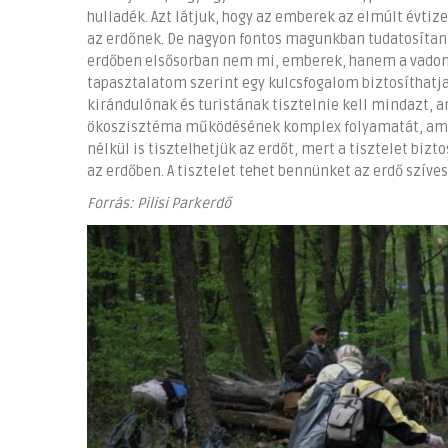
hulladék. Azt látjuk, hogy az emberek az elmúlt évtiz
az erdőnek. De nagyon fontos magunkban tudatosítani
erdőben elsősorban nem mi, emberek, hanem a vadon 
tapasztalatom szerint egy kulcsfogalom biztosíthatja
kirándulónak és turistának tisztelnie kell mindazt, 
ökoszisztéma működésének komplex folyamatát, ami a 
nélkül is tisztelhetjük az erdőt, mert a tisztelet bi
az erdőben. A tisztelet tehet bennünket az erdő szíves
Forrás: Pilisi Parkerdő