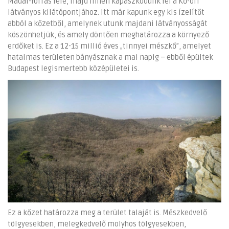
Madár-forrás felé, majd innen kapaszkodunk fel a Kő-orr
látványos kilátópontjához. Itt már kapunk egy kis ízelítőt
abból a kőzetből, amelynek utunk majdani látványosságát
köszönhetjük, és amely döntően meghatározza a környező
erdőket is. Ez a 12-15 millió éves „tinnyei mészkő”, amelyet
hatalmas területen bányásznak a mai napig – ebből épültek
Budapest legismertebb középületei is.
Ez a kőzet határozza meg a terület talaját is. Mészkedvelő
tölgyesekben, melegkedvelő molyhos tölgyesekben,