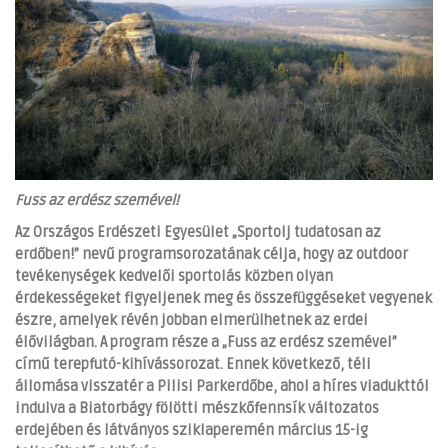
Fuss az erdész szemével!
Az Országos Erdészeti Egyesület „Sportolj tudatosan az
erdőben!” nevű programsorozatának célja, hogy az outdoor
tevékenységek kedvelői sportolás közben olyan
érdekességeket figyeljenek meg és összefüggéseket vegyenek
észre, amelyek révén jobban elmerülhetnek az erdei
élővilágban. A program része a „Fuss az erdész szemével”
című terepfutó-kihívássorozat. Ennek következő, téli
állomása visszatér a Pilisi Parkerdőbe, ahol a híres viadukttól
indulva a Biatorbágy fölötti mészkőfennsík változatos
erdejében és látványos sziklaperemén március 15-ig