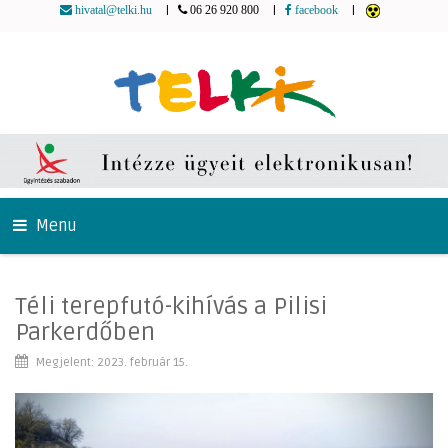
|
|
|
hivatal@telki.hu
06 26 920 800
facebook
Menu
Téli terepfutó-kihívás a Pilisi
Parkerdőben
Megjelent: 2023. február 15.