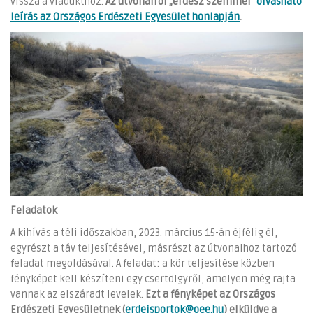
vissza a viadukthoz.
Az útvonalról „erdész szemmel”
olvasható
leírás az Országos Erdészeti Egyesület honlapján
.
Feladatok
A kihívás a téli időszakban, 2023. március 15-án éjfélig él,
egyrészt a táv teljesítésével, másrészt az útvonalhoz tartozó
feladat megoldásával. A feladat: a kör teljesítése közben
fényképet kell készíteni egy csertölgyről, amelyen még rajta
vannak az elszáradt levelek.
Ezt a fényképet az Országos
Erdészeti Egyesületnek (
erdeisportok@oee.hu
) elküldve a