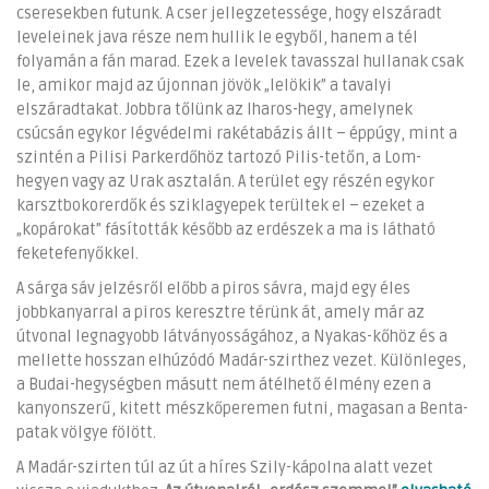
cseresekben futunk. A cser jellegzetessége, hogy elszáradt
leveleinek java része nem hullik le egyből, hanem a tél
folyamán a fán marad. Ezek a levelek tavasszal hullanak csak
le, amikor majd az újonnan jövök „lelökik” a tavalyi
elszáradtakat. Jobbra tőlünk az Iharos-hegy, amelynek
csúcsán egykor légvédelmi rakétabázis állt – éppúgy, mint a
szintén a Pilisi Parkerdőhöz tartozó Pilis-tetőn, a Lom-
hegyen vagy az Urak asztalán. A terület egy részén egykor
karsztbokorerdők és sziklagyepek terültek el – ezeket a
„kopárokat” fásították később az erdészek a ma is látható
feketefenyőkkel.
A sárga sáv jelzésről előbb a piros sávra, majd egy éles
jobbkanyarral a piros keresztre térünk át, amely már az
útvonal legnagyobb látványosságához, a Nyakas-kőhöz és a
mellette hosszan elhúzódó Madár-szirthez vezet. Különleges,
a Budai-hegységben másutt nem átélhető élmény ezen a
kanyonszerű, kitett mészkőperemen futni, magasan a Benta-
patak völgye fölött.
A Madár-szirten túl az út a híres Szily-kápolna alatt vezet