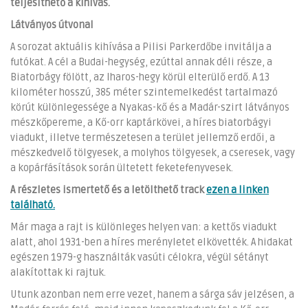
teljesíthető a kihívás.
Látványos útvonal
A sorozat aktuális kihívása a Pilisi Parkerdőbe invitálja a
futókat. A cél a Budai-hegység, ezúttal annak déli része, a
Biatorbágy fölött, az Iharos-hegy körül elterülő erdő. A 13
kilométer hosszú, 385 méter szintemelkedést tartalmazó
körút különlegessége a Nyakas-kő és a Madár-szirt látványos
mészkőpereme, a Kő-orr kaptárkövei, a híres biatorbágyi
viadukt, illetve természetesen a terület jellemző erdői, a
mészkedvelő tölgyesek, a molyhos tölgyesek, a cseresek, vagy
a kopárfásítások során ültetett feketefenyvesek.
A részletes ismertető és a letölthető track
ezen a linken
található.
Már maga a rajt is különleges helyen van: a kettős viadukt
alatt, ahol 1931-ben a híres merényletet elkövették. A hidakat
egészen 1979-g használták vasúti célokra, végül sétányt
alakítottak ki rajtuk.
Utunk azonban nem erre vezet, hanem a sárga sáv jelzésen, a