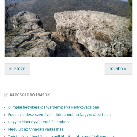
Előző
Tovább
KAPCSOLÓDÓ ÍRÁSOK
Olimpiai hegyikerékpár-versenypálya Nagykovácsiban
Fuss az erdész szemével! – körpanoráma Nagykovácsi felett
Hogyan élhet együtt erdő és ember?
Megújult az Anna-laki vadászház
Turistaház karbonlábnyom nélkül - átadták a megújult Anna-laki