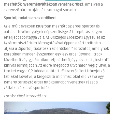
megfejtők nyereményjátékban vehetnek részt
, amelyen a
szervező három ajándékcsomagot sorsol ki.
Sportolj tudatosan az erdőben!
Az elmúlt években kiugróan megnőtt az erdei sportok és
outdoor tevékenységek népszerűsége. A terepfutás is igen
elterjedt sportággá vált. Az Országos Erdészeti Egyesület az
Agrárminisztérium támogatásával éppen ezért indította
útjára a „Sportolj tudatosan az erdőben!” sorozatot, amelynek
keretében minden évszakban egy-egy erdei útvonal, track
követhető végig, bármikor teljesíthető, úgynevezett „instant”
kihívás formájában. Az előre megadott útvonalon végigfutva, a
tracket vagy a QR-kóddal ellátott, fákra erősített irányjelző
táblákat követve, a kiegészítő információkat elolvasva egy
ismeretterjesztő erdei futókalandban vehetnek részt a
vállalkozó kedvű sportolók.
Forrás: Pilisi Parkerdő Zrt.