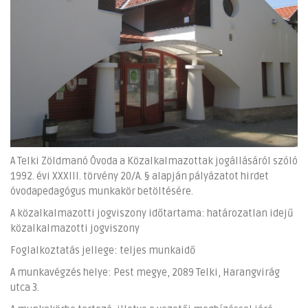
A Telki Zöldmanó Óvoda a Közalkalmazottak jogállásáról szóló
1992. évi XXXIII. törvény 20/A. § alapján pályázatot hirdet
óvodapedagógus munkakör betöltésére.
A közalkalmazotti jogviszony időtartama: határozatlan idejű
közalkalmazotti jogviszony
Foglalkoztatás jellege: teljes munkaidő
A munkavégzés helye: Pest megye, 2089 Telki, Harangvirág
utca 3.