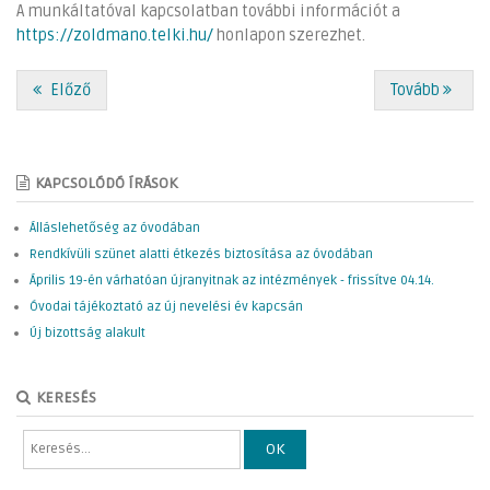
A munkáltatóval kapcsolatban további információt a
https://zoldmano.telki.hu/
honlapon szerezhet.
Előző
Tovább
KAPCSOLÓDÓ ÍRÁSOK
Álláslehetőség az óvodában
Rendkívüli szünet alatti étkezés biztosítása az óvodában
Április 19-én várhatóan újranyitnak az intézmények - frissítve 04.14.
Óvodai tájékoztató az új nevelési év kapcsán
Új bizottság alakult
KERESÉS
OK