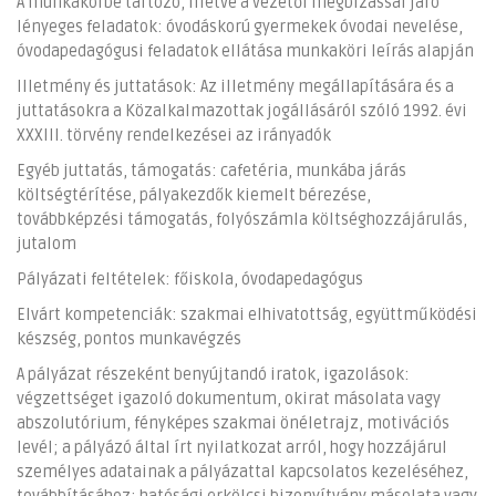
A munkakörbe tartozó, illetve a vezetői megbízással járó
lényeges feladatok: óvodáskorú gyermekek óvodai nevelése,
óvodapedagógusi feladatok ellátása munkaköri leírás alapján
Illetmény és juttatások: Az illetmény megállapítására és a
juttatásokra a Közalkalmazottak jogállásáról szóló 1992. évi
XXXIII. törvény rendelkezései az irányadók
Egyéb juttatás, támogatás: cafetéria, munkába járás
költségtérítése, pályakezdők kiemelt bérezése,
továbbképzési támogatás, folyószámla költséghozzájárulás,
jutalom
Pályázati feltételek: főiskola, óvodapedagógus
Elvárt kompetenciák: szakmai elhivatottság, együttműködési
készség, pontos munkavégzés
A pályázat részeként benyújtandó iratok, igazolások:
végzettséget igazoló dokumentum, okirat másolata vagy
abszolutórium, fényképes szakmai önéletrajz, motivációs
levél; a pályázó által írt nyilatkozat arról, hogy hozzájárul
személyes adatainak a pályázattal kapcsolatos kezeléséhez,