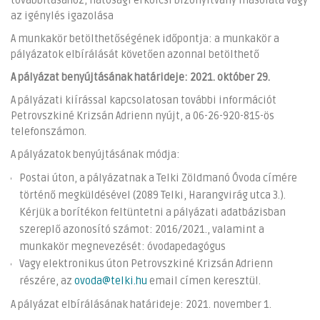
továbbításához; hatósági erkölcsi bizonyítvány másolata vagy
az igénylés igazolása
A munkakör betölthetőségének időpontja: a munkakör a
pályázatok elbírálását követően azonnal betölthető
A pályázat benyújtásának határideje: 2021. október 29.
A pályázati kiírással kapcsolatosan további információt
Petrovszkiné Krizsán Adrienn nyújt, a 06-26-920-815-ös
telefonszámon.
A pályázatok benyújtásának módja:
Postai úton, a pályázatnak a Telki Zöldmanó Óvoda címére
történő megküldésével (2089 Telki, Harangvirág utca 3.).
Kérjük a borítékon feltüntetni a pályázati adatbázisban
szereplő azonosító számot: 2016/2021., valamint a
munkakör megnevezését: óvodapedagógus
Vagy elektronikus úton Petrovszkiné Krizsán Adrienn
részére, az
ovoda@telki.hu
email címen keresztül.
A pályázat elbírálásának határideje: 2021. november 1.