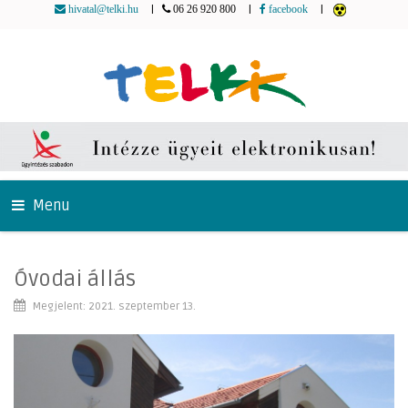
|
|
|
hivatal@telki.hu
06 26 920 800
facebook
Menu
Óvodai állás
Megjelent: 2021. szeptember 13.