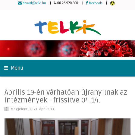
|
|
|
hivatal@telki.hu
06 26 920 800
facebook
Menu
Április 19-én várhatóan újranyitnak az
intézmények - frissítve 04.14.
Megjelent: 2021. április 13.