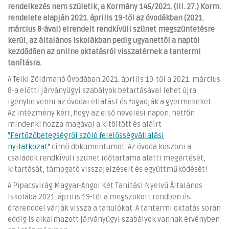
rendelkezés nem születik, a Kormány 145/2021. (III. 27.) Korm.
rendelete alapján 2021. április 19-től az óvodákban (2021.
március 8-ával) elrendelt rendkívüli szünet megszüntetésre
kerül, az általános iskolákban pedig ugyanettől a naptól
kezdődően az online oktatásról visszatérnek a tantermi
tanításra.
A Telki Zöldmanó Óvodában 2021. április 19-től a 2021. március
8-a előtti járványügyi szabályok betartásával lehet újra
igénybe venni az óvodai ellátást és fogadják a gyermekeket.
Az intézmény kéri, hogy az első nevelési napon, hétfőn
mindenki hozza magával a kitöltött és aláírt
"Fertőzőbetegségről szóló felelősségvállalási
nyilatkozat"
című dokumentumot. Az óvoda köszöni a
családok rendkívüli szünet időtartama alatti megértését,
kitartását, támogató visszajelzéseit és együttműködését!
A Pipacsvirág Magyar-Angol Két Tanítási Nyelvű Általános
Iskolába 2021. április 19-től a megszokott rendben és
órarenddel várják vissza a tanulókat. A tantermi oktatás során
eddig is alkalmazott járványügyi szabályok vannak érvényben