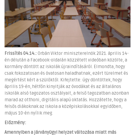
Frissítés 04.14.:
Orbán Viktor miniszterelnök 2021. április 14-
én délután a Facebook-oldalán közzétett videóban közölte, a
kormány döntött az iskolák újraindításáról. Elmondta, hogy
csak fokozatosan és óvatosan haladhatnak, ezért türelmet és
megértést kért a szülőktől. Kifejtette: úgy döntöttek, hogy
április 19-én, hétfőn kinyitják az óvodákat és az általános
iskolák alsó tagozatos osztályait, a felső tagozatban azonban
marad az otthoni, digitális alapú oktatás. Hozzátette, hogy a
felsős diákoknak az iskola a középiskolásokkal egyidőben,
május 10-én nyílik meg.
Előzmény:
Amennyiben a járványügyi helyzet változása miatt más