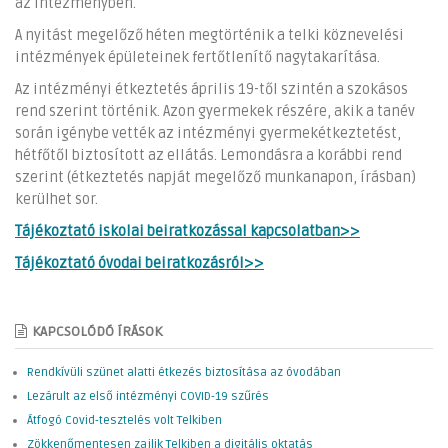
az intézményben.
A nyitást megelőző héten megtörténik a telki köznevelési
intézmények épületeinek fertőtlenítő nagytakarítása.
Az intézményi étkeztetés április 19-től szintén a szokásos
rend szerint történik. Azon gyermekek részére, akik a tanév
során igénybe vették az intézményi gyermekétkeztetést,
hétfőtől biztosított az ellátás. Lemondásra a korábbi rend
szerint (étkeztetés napját megelőző munkanapon, írásban)
kerülhet sor.
Tájékoztató iskolai beiratkozással kapcsolatban>>
Tájékoztató óvodai beiratkozásról>>
KAPCSOLÓDÓ ÍRÁSOK
Rendkívüli szünet alatti étkezés biztosítása az óvodában
Lezárult az első intézményi COVID-19 szűrés
Átfogó Covid-tesztelés volt Telkiben
Zökkenőmentesen zajlik Telkiben a digitális oktatás