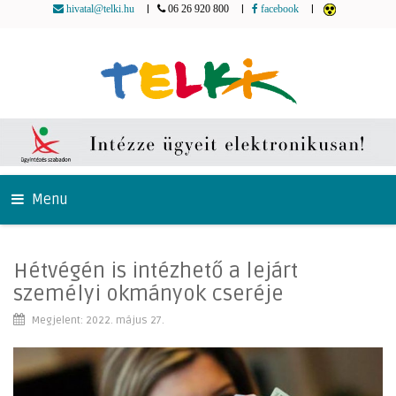
|
|
|
hivatal@telki.hu
06 26 920 800
facebook
Menu
Hétvégén is intézhető a lejárt
személyi okmányok cseréje
Megjelent: 2022. május 27.