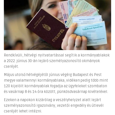
Rendkívüli, hétvégi nyitvatartással segítik a kormányablakok
a 2022. június 30-án lejáró személyazonosító okmányok
cseréjét.
Május utolsó hétvégéjétől június végéig Budapest és Pest
megye valamennyi kormányablaka, vidéken pedig több mint
120 kijelölt kormányablak fogadja az ügyfeleket szombaton
és vasárnap 8 és 14 óra között; pünkösdvasárnap kivételével.
Ezeken a napokon kizárólag a veszélyhelyzet alatt lejárt
személyazonosító igazolvány, vezetői engedély és útlevél
cseréjét lehet intézni.