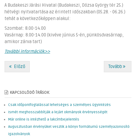
A Budakeszi Járási Hivatal (Budakeszi, Dózsa György tér 25.)
hétvégi nyitvatartása az érintett időszakban (05.28. - 06.26.)
tehát a következőképpen alakul:
Szombat: 8.00-14.00
Vasárnap: 8.00-14.00 (kivéve június 5-én, pünkösdvasárnap,
amikor zárva tart)
További információk>>
Előző
Tovább
KAPCSOLÓDÓ ÍRÁSOK
Csak időpontfoglalással lehetséges a személyes ügyintézés
Ismét meghosszabbítják a lejárt okmányok érvényességét
Már online is intézhető a lakcímbejelentés
Augusztusban érvényüket vesztik a könyv formátumú személyazonosító
igazolványok