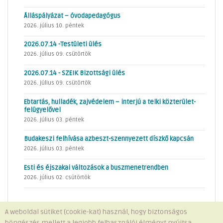
Álláspályázat – óvodapedagógus
2026. július 10. péntek
2026.07.14 -Testületi ülés
2026. július 09. csütörtök
2026.07.14 - SZEIK Bizottsági ülés
2026. július 09. csütörtök
Ebtartás, hulladék, zajvédelem – interjú a telki közterület-
felügyelővel
2026. július 03. péntek
Budakeszi felhívása azbeszt-szennyezett díszkő kapcsán
2026. július 03. péntek
Esti és éjszakai változások a buszmenetrendben
2026. július 02. csütörtök
A weboldal sütiket (cookie-kat) használ, hogy biztonságos
böngészés mellett a legjobb felhasználói élményt nyújtsa.