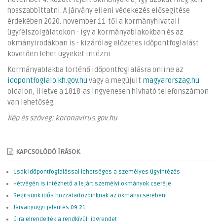
hosszabbíttatni. A járvány elleni védekezés elősegítése
érdekében 2020. november 11-től a kormányhivatali
ügyfélszolgálatokon - így a kormányablakokban és az
okmányirodákban is - kizárólag előzetes időpontfoglalást
követően lehet ügyeket intézni.
Kormányablakba történő időpontfoglalásra online az
idopontfoglalo.kh.gov.hu
vagy a megújult
magyarorszag.hu
oldalon, illetve a 1818-as ingyenesen hívható telefonszámon
van lehetőség.
Kép és szöveg: koronavirus.gov.hu
KAPCSOLÓDÓ ÍRÁSOK
Csak időpontfoglalással lehetséges a személyes ügyintézés
Hétvégén is intézhető a lejárt személyi okmányok cseréje
Segítsünk idős hozzátartozóinknak az okmánycserében!
Járványügyi jelentés 09.21.
Újra elrendelték a rendkívüli jogrendet