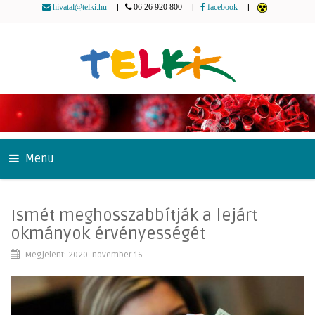
|
|
|
hivatal@telki.hu
06 26 920 800
facebook
Menu
Ismét meghosszabbítják a lejárt
okmányok érvényességét
Megjelent: 2020. november 16.