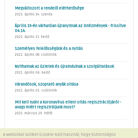
Megváltozott a rendelő elérhetősége
2021. április 14. szerda
Április 19-én várhatóan újranyitnak az intézmények - frissítve
04.14.
2021. április 13. kedd
Személyes felelősségünk és a nyitás
2021. április 08. csütörtök
Nyithatnak az üzletek és újraindulnak a szolgáltatások
2021. április 06. kedd
Várandósok, szoptató anyák oltása
2021. április 01. csütörtök
Mit kell tudni a koronavírus elleni oltás regisztrációjáról -
avagy miért regisztráljunk most?
2021. március 29. hétfő
A weboldal sütiket (cookie-kat) használ, hogy biztonságos