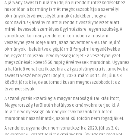
A járvány tavaszi hulláma idején elrendelt intézkedésekhez
hasonlóan a kormány ismét meghosszabbítja a személyi
okmányok érvényességét annak érdekében, hogy a
koronavírus-járvány miatt elrendelt veszélyhelyzet alatt
minél kevesebb személyes ügyintézésre legyen szükség. A
vonatkozó kormányrendelet értelmében a mostani
veszélyhelyzet ideje alatt, azaz november 4-e után lejáró
okmányok - beleértve a gépjármű forgalmi engedélyekbe
bejegyzett műszaki érvényesség idejét - a veszélyhelyzet
megszűnését követő 60 napig érvényesek maradnak. Ugyanez
a határidő vonatkozik azokra az igazolványokra is, amelyek a
tavaszi veszélyhelyzet idején, 2020. március 11. és július 3.
között jártak le, de automatikusan meghosszabbodott az
érvényességük.
A szabályozás kizárólag a magyar hatóság által kiállított,
Magyarország területén hatályos okmányokra terjed ki. A
lejárt érvényességű okmányok csak hazánk területén
maradnak használhatók, azokat külföldön nem fogadják el.
A rendelet ugyanakkor nem vonatkozik a 2020. július 3. és
november 4. között lejárt okmányokra, így azokat meg kell