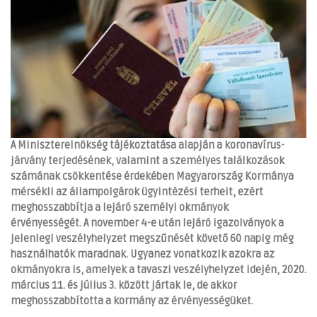
A Miniszterelnökség tájékoztatása alapján a koronavírus-
járvány terjedésének, valamint a személyes találkozások
számának csökkentése érdekében Magyarország Kormánya
mérsékli az állampolgárok ügyintézési terheit, ezért
meghosszabbítja a lejáró személyi okmányok
érvényességét. A november 4-e után lejáró igazolványok a
jelenlegi veszélyhelyzet megszűnését követő 60 napig még
használhatók maradnak. Ugyanez vonatkozik azokra az
okmányokra is, amelyek a tavaszi veszélyhelyzet idején, 2020.
március 11. és július 3. között jártak le, de akkor
meghosszabbította a kormány az érvényességüket.