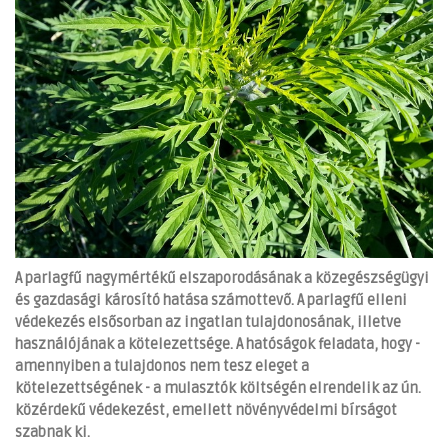
A parlagfű nagymértékű elszaporodásának a közegészségügyi
és gazdasági károsító hatása számottevő. A parlagfű elleni
védekezés elsősorban az ingatlan tulajdonosának, illetve
használójának a kötelezettsége. A hatóságok feladata, hogy -
amennyiben a tulajdonos nem tesz eleget a
kötelezettségének - a mulasztók költségén elrendelik az ún.
közérdekű védekezést, emellett növényvédelmi bírságot
szabnak ki.