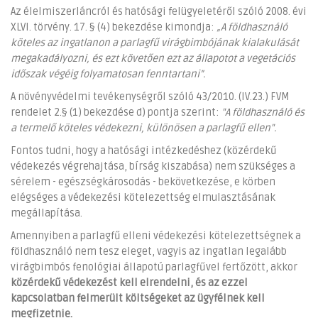
Az élelmiszerláncról és hatósági felügyeletéről szóló 2008. évi
XLVI. törvény. 17. § (4) bekezdése kimondja:
„A földhasználó
köteles az ingatlanon a parlagfű virágbimbójának kialakulását
megakadályozni, és ezt követően ezt az állapotot a vegetációs
időszak végéig folyamatosan fenntartani”.
A növényvédelmi tevékenységről szóló 43/2010. (IV.23.) FVM
rendelet 2.§ (1) bekezdése d) pontja szerint:
"A földhasználó és
a termelő köteles védekezni, különösen a parlagfű ellen".
Fontos tudni, hogy a hatósági intézkedéshez (közérdekű
védekezés végrehajtása, bírság kiszabása) nem szükséges a
sérelem - egészségkárosodás - bekövetkezése, e körben
elégséges a védekezési kötelezettség elmulasztásának
megállapítása.
Amennyiben a parlagfű elleni védekezési kötelezettségnek a
földhasználó nem tesz eleget, vagyis az ingatlan legalább
virágbimbós fenológiai állapotú parlagfűvel fertőzött, akkor
közérdekű védekezést kell elrendelni, és az ezzel
kapcsolatban felmerült költségeket az ügyfélnek kell
megfizetnie.