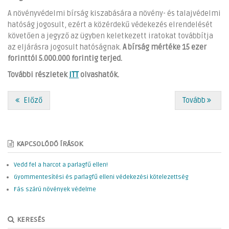
A növényvédelmi bírság kiszabására a növény- és talajvédelmi
hatóság jogosult, ezért a közérdekű védekezés elrendelését
követően a jegyző az ügyben keletkezett iratokat továbbítja
az eljárásra jogosult hatóságnak.
A bírság mértéke 15 ezer
forinttól 5.000.000 forintig terjed.
További részletek
ITT
olvashatók.
Előző
Tovább
KAPCSOLÓDÓ ÍRÁSOK
Vedd fel a harcot a parlagfű ellen!
Gyommentesítési és parlagfű elleni védekezési kötelezettség
Fás szárú növények védelme
KERESÉS