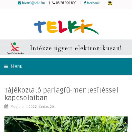
|
|
|
hivatal@telki.hu
06 26 920 800
facebook
Menu
Tájékoztató parlagfű-mentesítéssel
kapcsolatban
Megjelent: 2022. június 20.