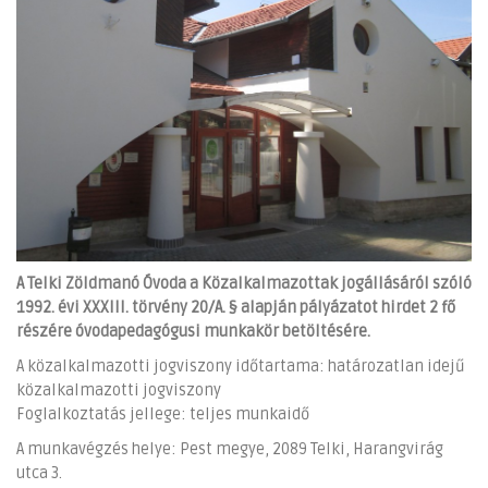
A Telki Zöldmanó Óvoda a Közalkalmazottak jogállásáról szóló
1992. évi XXXIII. törvény 20/A. § alapján pályázatot hirdet 2 fő
részére óvodapedagógusi munkakör betöltésére.
A közalkalmazotti jogviszony időtartama: határozatlan idejű
közalkalmazotti jogviszony
Foglalkoztatás jellege: teljes munkaidő
A munkavégzés helye: Pest megye, 2089 Telki, Harangvirág
utca 3.