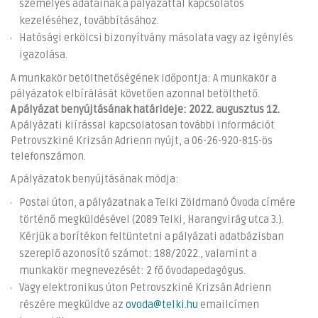
személyes adatainak a pályázattal kapcsolatos
kezeléséhez, továbbításához.
Hatósági erkölcsi bizonyítvány másolata vagy az igénylés
igazolása.
A munkakör betölthetőségének időpontja: A munkakör a
pályázatok elbírálását követően azonnal betölthető.
A pályázat benyújtásának határideje: 2022. augusztus 12.
A pályázati kiírással kapcsolatosan további információt
Petrovszkiné Krizsán Adrienn nyújt, a 06-26-920-815-ös
telefonszámon.
A pályázatok benyújtásának módja:
Postai úton, a pályázatnak a Telki Zöldmanó Óvoda címére
történő megküldésével (2089 Telki, Harangvirág utca 3.).
Kérjük a borítékon feltüntetni a pályázati adatbázisban
szereplő azonosító számot: 188/2022., valamint a
munkakör megnevezését: 2 fő óvodapedagógus.
Vagy elektronikus úton Petrovszkiné Krizsán Adrienn
részére megküldve az
ovoda@telki.hu
emailcímen