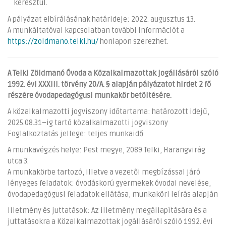
keresztül.
A pályázat elbírálásának határideje: 2022. augusztus 13.
A munkáltatóval kapcsolatban további információt a
https://zoldmano.telki.hu/
honlapon szerezhet.
A Telki Zöldmanó Óvoda a Közalkalmazottak jogállásáról szóló
1992. évi XXXIII. törvény 20/A. § alapján pályázatot hirdet 2 fő
részére óvodapedagógusi munkakör betöltésére.
A közalkalmazotti jogviszony időtartama: határozott idejű,
2025.08.31–ig tartó közalkalmazotti jogviszony
Foglalkoztatás jellege: teljes munkaidő
A munkavégzés helye: Pest megye, 2089 Telki, Harangvirág
utca 3.
A munkakörbe tartozó, illetve a vezetői megbízással járó
lényeges feladatok: óvodáskorú gyermekek óvodai nevelése,
óvodapedagógusi feladatok ellátása, munkaköri leírás alapján
Illetmény és juttatások: Az illetmény megállapítására és a
juttatásokra a Közalkalmazottak jogállásáról szóló 1992. évi