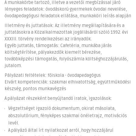
A munkakörbe tartozó, illetve a vezetői megbízással járó
lényeges feladatok: óvodáskorú gyermekek óvodai nevelése,
óvodapedagógusi feladatok ellátása, munkaköri leírás alapján
Illetmény és juttatások: Az illetmény megállapítására és a
juttatásokra a Közalkalmazottak jogállásáról szóló 1992. évi
XXXIII. törvény rendelkezései az irányadók.
Egyéb juttatás, támogatás: Cafetéria, munkába járás
költségtérítése, pályakezdők kiemelt bérezése,
továbbképzési támogatás, folyószámla költséghozzájárulás,
jutalom.
Pályázati feltételek: főiskola - óvodapedagógus
Elvárt kompetenciák: szakmai elhivatottság, együttműködési
készség, pontos munkavégzés
A pályázat részeként benyújtandó iratok, igazolások:
Végzettséget igazoló dokumentum, okirat másolata,
abszolutórium, fényképes szakmai önéletrajz, motivációs
levél.
A pályázó által írt nyilatkozat arról, hogy hozzájárul