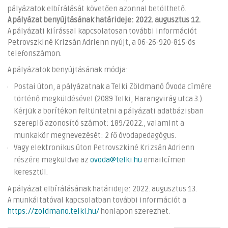
pályázatok elbírálását követően azonnal betölthető.
A pályázat benyújtásának határideje: 2022. augusztus 12.
A pályázati kiírással kapcsolatosan további információt
Petrovszkiné Krizsán Adrienn nyújt, a 06-26-920-815-ös
telefonszámon.
A pályázatok benyújtásának módja:
Postai úton, a pályázatnak a Telki Zöldmanó Óvoda címére
történő megküldésével (2089 Telki, Harangvirág utca 3.).
Kérjük a borítékon feltüntetni a pályázati adatbázisban
szereplő azonosító számot: 189/2022., valamint a
munkakör megnevezését: 2 fő óvodapedagógus.
Vagy elektronikus úton Petrovszkiné Krizsán Adrienn
részére megküldve az
ovoda@telki.hu
emailcímen
keresztül.
A pályázat elbírálásának határideje: 2022. augusztus 13.
A munkáltatóval kapcsolatban további információt a
https://zoldmano.telki.hu/
honlapon szerezhet.