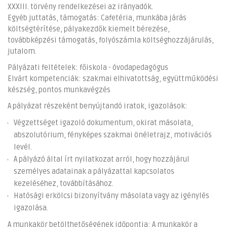
XXXIII. törvény rendelkezései az irányadók.
Egyéb juttatás, támogatás: Cafetéria, munkába járás
költségtérítése, pályakezdők kiemelt bérezése,
továbbképzési támogatás, folyószámla költséghozzájárulás,
jutalom.
Pályázati feltételek: főiskola - óvodapedagógus
Elvárt kompetenciák: szakmai elhivatottság, együttműködési
készség, pontos munkavégzés
A pályázat részeként benyújtandó iratok, igazolások:
Végzettséget igazoló dokumentum, okirat másolata,
abszolutórium, fényképes szakmai önéletrajz, motivációs
levél.
A pályázó által írt nyilatkozat arról, hogy hozzájárul
személyes adatainak a pályázattal kapcsolatos
kezeléséhez, továbbításához.
Hatósági erkölcsi bizonyítvány másolata vagy az igénylés
igazolása.
A munkakör betölthetőségének időpontja: A munkakör a