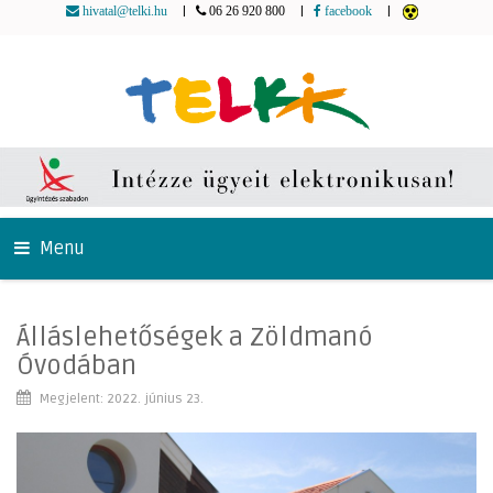
|
|
|
hivatal@telki.hu
06 26 920 800
facebook
Menu
Álláslehetőségek a Zöldmanó
Óvodában
Megjelent: 2022. június 23.