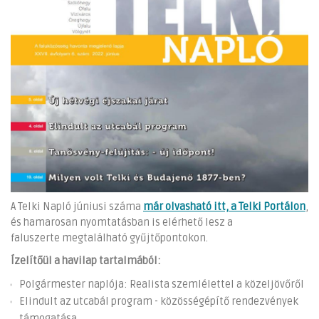
A Telki Napló júniusi száma
már olvasható itt, a Telki Portálon
,
és hamarosan nyomtatásban is elérhető lesz a
faluszerte megtalálható gyűjtőpontokon.
Ízelítőül a havilap tartalmából:
Polgármester naplója: Realista szemlélettel a közeljövőről
Elindult az utcabál program - közösségépítő rendezvények
támogatása