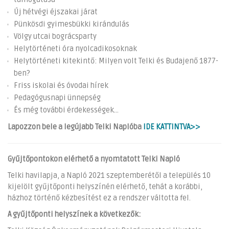
Új hétvégi éjszakai járat
Pünkösdi gyimesbükki kirándulás
Völgy utcai bográcsparty
Helytörténeti óra nyolcadikosoknak
Helytörténeti kitekintő: Milyen volt Telki és Budajenő 1877-
ben?
Friss iskolai és óvodai hírek
Pedagógusnapi ünnepség
És még további érdekességek...
Lapozzon bele a legújabb Telki Naplóba
IDE KATTINTVA>>
Gyűjtőpontokon elérhető a nyomtatott Telki Napló
Telki havilapja, a Napló 2021 szeptemberétől a település 10
kijelölt gyűjtőponti helyszínén elérhető, tehát a korábbi,
házhoz történő kézbesítést ez a rendszer váltotta fel.
A gyűjtőponti helyszínek a következők: