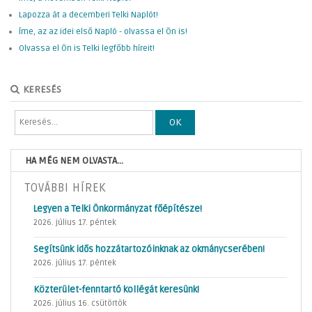
Lapozza át a decemberi Telki Naplót!
Íme, az az idei első Napló - olvassa el Ön is!
Olvassa el Ön is Telki legfőbb híreit!
KERESÉS
OK
HA MÉG NEM OLVASTA...
TOVÁBBI HÍREK
Legyen a Telki Önkormányzat főépítésze!
2026. július 17. péntek
Segítsünk idős hozzátartozóinknak az okmánycserében!
2026. július 17. péntek
Közterület-fenntartó kollégát keresünk!
2026. július 16. csütörtök