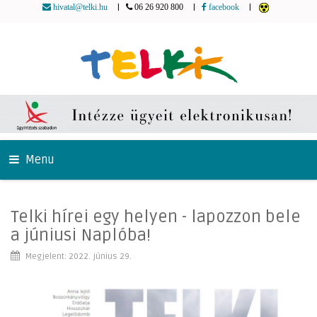
|
|
|
hivatal@telki.hu
06 26 920 800
facebook
Menu
Telki hírei egy helyen - lapozzon bele
a júniusi Naplóba!
Megjelent: 2022. június 29.