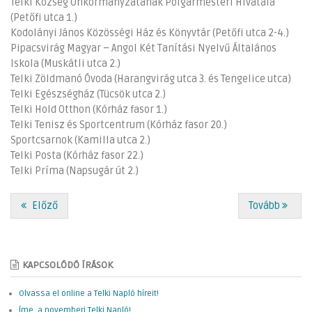
Telki Község Önkormányzatának Polgármesteri Hivatala
(Petőfi utca 1.)
Kodolányi János Közösségi Ház és Könyvtár (Petőfi utca 2-4.)
Pipacsvirág Magyar – Angol Két Tanítási Nyelvű Általános
Iskola (Muskátli utca 2.)
Telki Zöldmanó Óvoda (Harangvirág utca 3. és Tengelice utca)
Telki Egészségház (Tücsök utca 2.)
Telki Hold Otthon (Kórház fasor 1.)
Telki Tenisz és Sportcentrum (Kórház fasor 20.)
Sportcsarnok (Kamilla utca 2.)
Telki Posta (Kórház fasor 22.)
Telki Príma (Napsugár út 2.)
Előző
Tovább
KAPCSOLÓDÓ ÍRÁSOK
Olvassa el online a Telki Napló híreit!
Íme, a novemberi Telki Napló!