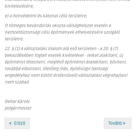
kivitelezésére,
e) a honvédelmi és katonai célú területre,
f) tömeges bevándorlás okozta válsághelyzet esetén a
nemzetbiztonsági célú építmények elhelyezésére szolgáló
területre.
22. §
(1) A változtatási tilalom alá eső területen - a 20. § (7)
bekezdésében foglalt esetek kivételével - telket alakítani, új
építményt létesíteni, meglévő építményt átalakítani, bővíteni,
továbbá elbontani, illetőleg más, építésügyi hatósági
engedélyhez nem kötött értéknövelő változtatást végrehajtani
nem szabad.
Deltai Károly
polgármester
Előző
Tovább