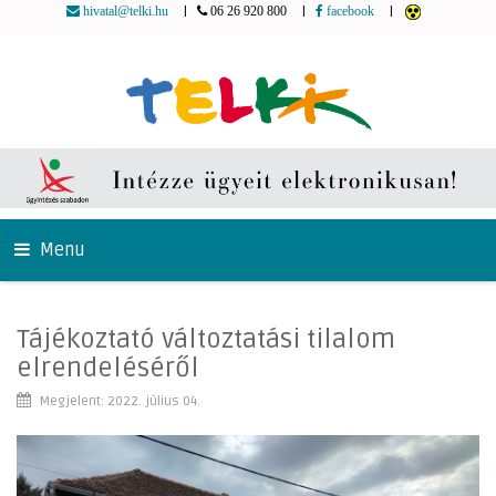
|
|
|
hivatal@telki.hu
06 26 920 800
facebook
Menu
Tájékoztató változtatási tilalom
elrendeléséről
Megjelent: 2022. július 04.