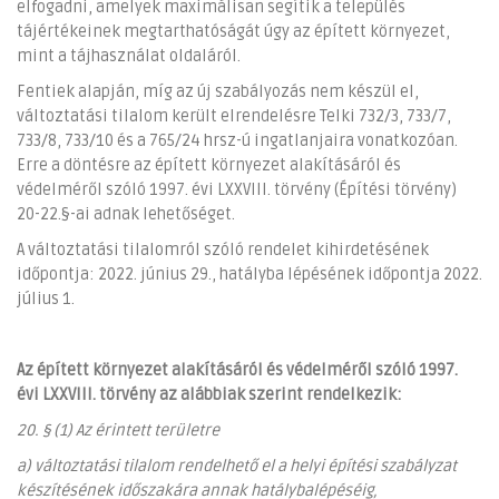
elfogadni, amelyek maximálisan segítik a település
tájértékeinek megtarthatóságát úgy az épített környezet,
mint a tájhasználat oldaláról.
Fentiek alapján, míg az új szabályozás nem készül el,
változtatási tilalom került elrendelésre Telki 732/3, 733/7,
733/8, 733/10 és a 765/24 hrsz-ú ingatlanjaira vonatkozóan.
Erre a döntésre az épített környezet alakításáról és
védelméről szóló 1997. évi LXXVIII. törvény (Építési törvény)
20-22.§-ai adnak lehetőséget.
A változtatási tilalomról szóló rendelet kihirdetésének
időpontja: 2022. június 29., hatályba lépésének időpontja 2022.
július 1.
Az épített környezet alakításáról és védelméről szóló 1997.
évi LXXVIII. törvény az alábbiak szerint rendelkezik:
20. § (1) Az érintett területre
a) változtatási tilalom rendelhető el a helyi építési szabályzat
készítésének időszakára annak hatálybalépéséig,