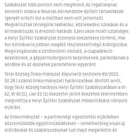
Szabályzat több ponton nem megfelelő. Az ingatlanpiac
keresleti oldala a falusias környezetbe épített társasházak
igényét erősíti (ez a múltban nem volt jellemző).
Megváltoztak térségünk lakhatási, közlekedési szokásai és a
klímaváltozás is érezteti hatását. Ezen okok miatt szükséges
a Helyi Építési Szabályzat bizonyos övezetekre történő, mai
kor kihívásaira jobban reagáló részletezettségű kidolgozása.
Megvizsgálandó a zöldterületi mutató, a csapadékvíz-
kezelésnek, a gépjárműforgalom kezelésének, parkolásnak a
kérdése és az épületek paraméterei egyaránt.
Telki Község Önkormányzat Képviselő-testülete 89/2022.
(VI.28.) számú önkormányzati határozatával döntött arról,
hogy Telki község hatályos Helyi Építési Szabályzatában a Vt-
A2, Vt-A3 (1), Lke-E1 (1) övezettel jelölt övezetek tekintetében
megindítja a Helyi Építési Szabályzat módosítására irányuló
eljárást.
Az önkormányzat – a partnerségi egyeztetési eljárásban
közreműködők együttműködésével – remélhetőleg olyan új
előírásokat és szabályozásokat tud majd megalkotni és