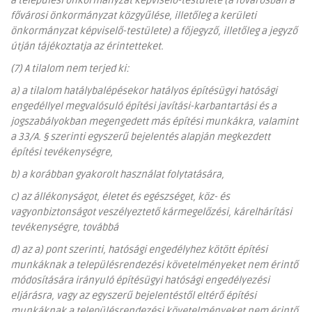
a települési önkormányzat képviselő-testülete (a fővárosban a
fővárosi önkormányzat közgyűlése, illetőleg a kerületi
önkormányzat képviselő-testülete) a főjegyző, illetőleg a jegyző
útján tájékoztatja az érintetteket.
(7) A tilalom nem terjed ki:
a) a tilalom hatálybalépésekor hatályos építésügyi hatósági
engedéllyel megvalósuló építési javítási-karbantartási és a
jogszabályokban megengedett más építési munkákra, valamint
a 33/A. § szerinti egyszerű bejelentés alapján megkezdett
építési tevékenységre,
b) a korábban gyakorolt használat folytatására,
c) az állékonyságot, életet és egészséget, köz- és
vagyonbiztonságot veszélyeztető kármegelőzési, kárelhárítási
tevékenységre, továbbá
d) az a) pont szerinti, hatósági engedélyhez kötött építési
munkáknak a településrendezési követelményeket nem érintő
módosítására irányuló építésügyi hatósági engedélyezési
eljárásra, vagy az egyszerű bejelentéstől eltérő építési
munkáknak a településrendezési követelményeket nem érintő