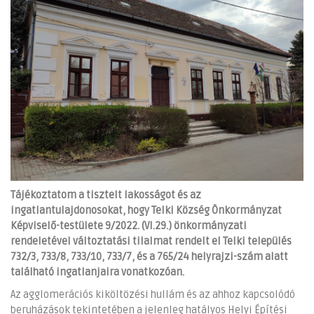
Tájékoztatom a tisztelt lakosságot és az
ingatlantulajdonosokat, hogy Telki Község Önkormányzat
Képviselő-testülete 9/2022. (VI.29.) önkormányzati
rendeletével változtatási tilalmat rendelt el Telki település
732/3, 733/8, 733/10, 733/7, és a 765/24 helyrajzi-szám alatt
található ingatlanjaira vonatkozóan.
Az agglomerációs kiköltözési hullám és az ahhoz kapcsolódó
beruházások tekintetében a jelenleg hatályos Helyi Építési