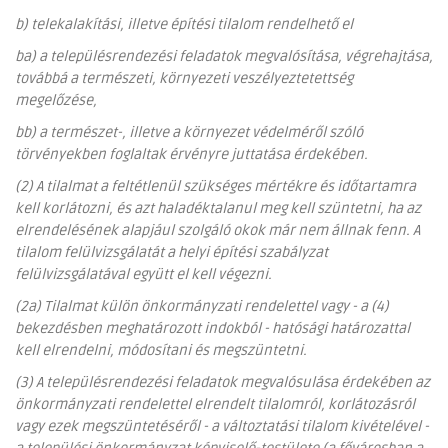
b) telekalakítási, illetve építési tilalom rendelhető el
ba) a településrendezési feladatok megvalósítása, végrehajtása,
továbbá a természeti, környezeti veszélyeztetettség
megelőzése,
bb) a természet-, illetve a környezet védelméről szóló
törvényekben foglaltak érvényre juttatása érdekében.
(2) A tilalmat a feltétlenül szükséges mértékre és időtartamra
kell korlátozni, és azt haladéktalanul meg kell szüntetni, ha az
elrendelésének alapjául szolgáló okok már nem állnak fenn. A
tilalom felülvizsgálatát a helyi építési szabályzat
felülvizsgálatával együtt el kell végezni.
(2a) Tilalmat külön önkormányzati rendelettel vagy - a (4)
bekezdésben meghatározott indokból - hatósági határozattal
kell elrendelni, módosítani és megszüntetni.
(3) A településrendezési feladatok megvalósulása érdekében az
önkormányzati rendelettel elrendelt tilalomról, korlátozásról
vagy ezek megszüntetéséről - a változtatási tilalom kivételével -