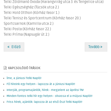
Telki Zöldmanó Óvoda (Harangvirág utca 3. és Tengelice utca)
Telki Egészségház (Tücsök utca 2.)
Telki Hold Otthon (Kórház fasor 1.)
Telki Tenisz és Sportcentrum (Kórház fasor 20.)
Sportcsarnok (Kamilla utca 2.)
Telki Posta (Kórház fasor 22.)
Telki Príma (Napsugár út 2.)
Előző
Tovább
KAPCSOLÓDÓ ÍRÁSOK
Íme, a júniusi Telki Napló!
Fő híreink egy helyen - lapozza át a júniusi Naplót!
Interjúk, programajánlók, hírek - megjelent az áprilisi TN!
Minden fontos telki hír egy helyen - olvassa el a májusi Naplót!
Friss hírek, ajánlók: lapozza át az első őszi Telki Naplót!