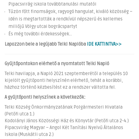
Pipacsvirág iskola továbbtanulási mutatói
Tűzön főtt finomságok, ragyogó hangulat, kiváló közösség –
idén is megtartották a rendkívül népszerű és kellemes
miliőjű Völgy utcai bográcspartyt
És még további érdekességek...
Lapozzon bele a legújabb Telki Naplóba
IDE KATTINTVA>>
Gyűjtőpontokon elérhető a nyomtatott Telki Napló
Telki havilapja, a Napló 2021 szeptemberétől a település 10
kijelölt gyűjtőponti helyszínén elérhető, tehát a korábbi,
házhoz történő kézbesítést ez a rendszer váltotta fel.
A gyűjtőponti helyszínek a következők:
Telki Község Önkormányzatának Polgármesteri Hivatala
(Petőfi utca 1.)
Kodolányi János Közösségi Ház és Könyvtár (Petőfi utca 2-4.)
Pipacsvirág Magyar – Angol Két Tanítási Nyelvű Általános
Iskola (Muskátli utca 2.)