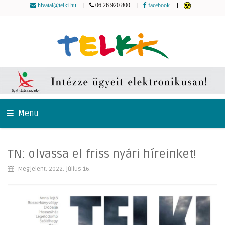
|
|
|
hivatal@telki.hu
06 26 920 800
facebook
Menu
TN: olvassa el friss nyári híreinket!
Megjelent: 2022. július 16.