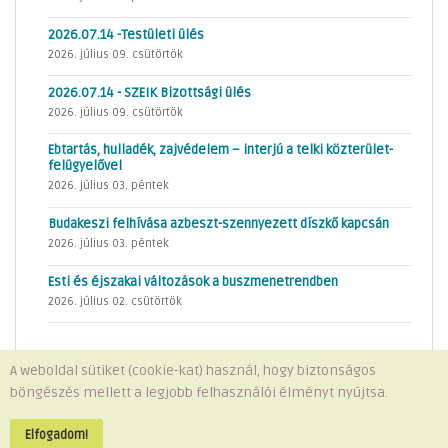
2026.07.14 -Testületi ülés
2026. július 09. csütörtök
2026.07.14 - SZEIK Bizottsági ülés
2026. július 09. csütörtök
Ebtartás, hulladék, zajvédelem – interjú a telki közterület-
felügyelővel
2026. július 03. péntek
Budakeszi felhívása azbeszt-szennyezett díszkő kapcsán
2026. július 03. péntek
Esti és éjszakai változások a buszmenetrendben
2026. július 02. csütörtök
A weboldal sütiket (cookie-kat) használ, hogy biztonságos
böngészés mellett a legjobb felhasználói élményt nyújtsa.
Minden jog fenntartva © 2026 Telki Község Önkormányzata
Impresszum
-
Adatvédelem
Elfogadom!