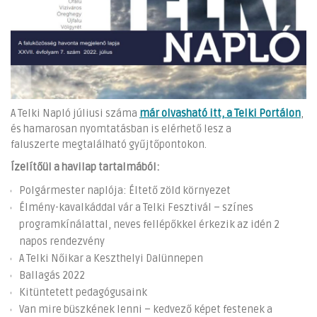
A Telki Napló júliusi száma
már olvasható itt, a Telki Portálon
,
és hamarosan nyomtatásban is elérhető lesz a
faluszerte megtalálható gyűjtőpontokon.
Ízelítőül a havilap tartalmából:
Polgármester naplója: Éltető zöld környezet
Élmény-kavalkáddal vár a Telki Fesztivál – színes
programkínálattal, neves fellépőkkel érkezik az idén 2
napos rendezvény
A Telki Nőikar a Keszthelyi Dalünnepen
Ballagás 2022
Kitüntetett pedagógusaink
Van mire büszkének lenni – kedvező képet festenek a