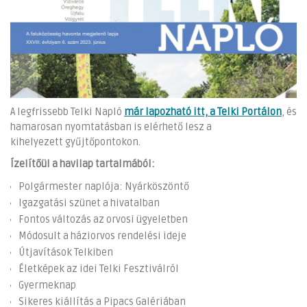
A legfrissebb Telki Napló
már lapozható itt, a Telki Portálon
, és
hamarosan nyomtatásban is elérhető lesz a
kihelyezett gyűjtőpontokon.
Ízelítőül a havilap tartalmából:
Polgármester naplója: Nyárköszöntő
Igazgatási szünet a hivatalban
Fontos változás az orvosi ügyeletben
Módosult a háziorvos rendelési ideje
Útjavítások Telkiben
Életképek az idei Telki Fesztiválról
Gyermeknap
Sikeres kiállítás a Pipacs Galériában