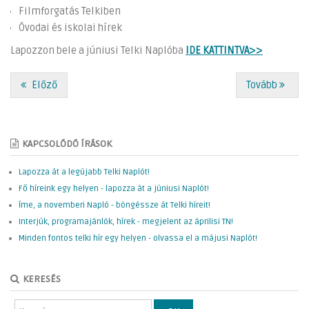
Filmforgatás Telkiben
Óvodai és iskolai hírek
Lapozzon bele a júniusi Telki Naplóba
IDE KATTINTVA>>
Előző
Tovább
KAPCSOLÓDÓ ÍRÁSOK
Lapozza át a legújabb Telki Naplót!
Fő híreink egy helyen - lapozza át a júniusi Naplót!
Íme, a novemberi Napló - böngéssze át Telki híreit!
Interjúk, programajánlók, hírek - megjelent az áprilisi TN!
Minden fontos telki hír egy helyen - olvassa el a májusi Naplót!
KERESÉS