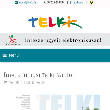
|
|
|
hivatal@telki.hu
06 26 920 800
facebook
Menu
Íme, a júniusi Telki Napló!
Megjelent: 2023. június 20.