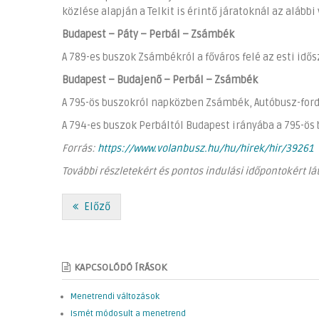
közlése alapján a Telkit is érintő járatoknál az alábbi
Budapest – Páty – Perbál – Zsámbék
A 789-es buszok Zsámbékról a főváros felé az esti idő
Budapest – Budajenő – Perbál – Zsámbék
A 795-ös buszokról napközben Zsámbék, Autóbusz-fordu
A 794-es buszok Perbáltól Budapest irányába a 795-ö
Forrás:
https://www.volanbusz.hu/hu/hirek/hir/39261
További részletekért és pontos indulási időpontokért lá
Előző
KAPCSOLÓDÓ ÍRÁSOK
Menetrendi változások
Ismét módosult a menetrend