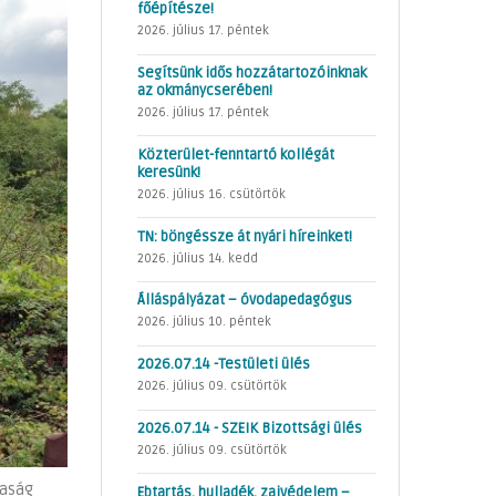
főépítésze!
2026. július 17. péntek
Segítsünk idős hozzátartozóinknak
az okmánycserében!
2026. július 17. péntek
Közterület-fenntartó kollégát
keresünk!
2026. július 16. csütörtök
TN: böngéssze át nyári híreinket!
2026. július 14. kedd
Álláspályázat – óvodapedagógus
2026. július 10. péntek
2026.07.14 -Testületi ülés
2026. július 09. csütörtök
2026.07.14 - SZEIK Bizottsági ülés
2026. július 09. csütörtök
saság
Ebtartás, hulladék, zajvédelem –