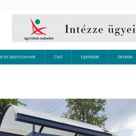
áz és Sportcsarnok
Civil
Egyházak
Oktatás