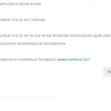
 változások lépnek életbe.
szakban óra:45-kor indulnak.
lóban óra:15-kor és óra:45-kor átszállást biztosítanak egyéb járat
s buszokkal összehangoltan közlekednek.
togasson el a Volánbusz honlapjára (
www.volanbusz.hu
)!
To