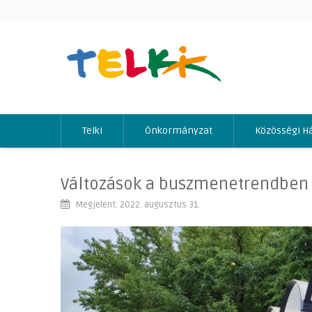
Telki
Önkormányzat
Közösségi H
Változások a buszmenetrendben
Megjelent: 2022. augusztus 31.