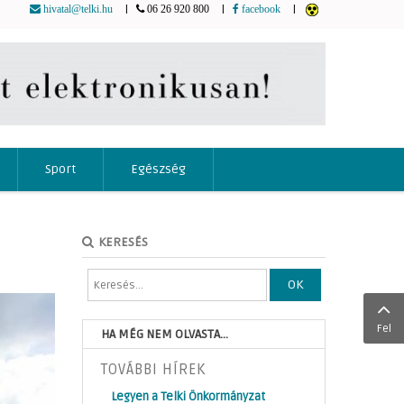
|
|
|
hivatal@telki.hu
06 26 920 800
facebook
Sport
Egészség
KERESÉS
OK
Fel
HA MÉG NEM OLVASTA...
TOVÁBBI HÍREK
Legyen a Telki Önkormányzat