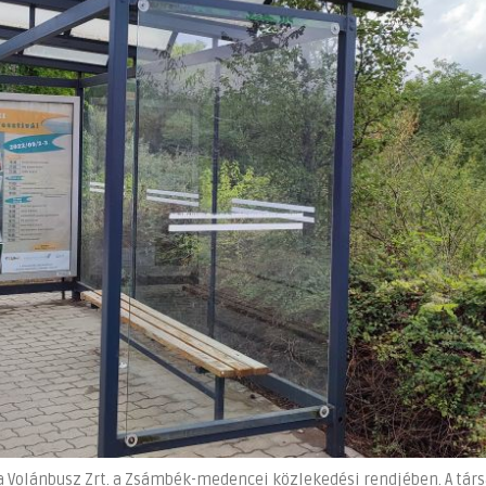
a Volánbusz Zrt. a Zsámbék-medencei közlekedési rendjében. A tár