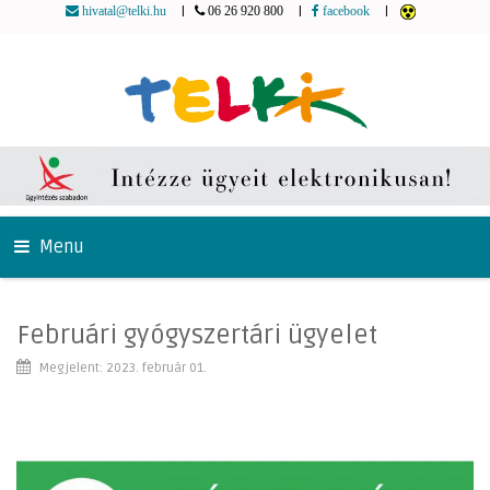
|
|
|
hivatal@telki.hu
06 26 920 800
facebook
Menu
Februári gyógyszertári ügyelet
Megjelent: 2023. február 01.