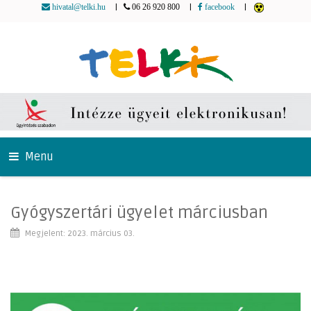
|
|
|
hivatal@telki.hu
06 26 920 800
facebook
Menu
Gyógyszertári ügyelet márciusban
Megjelent: 2023. március 03.