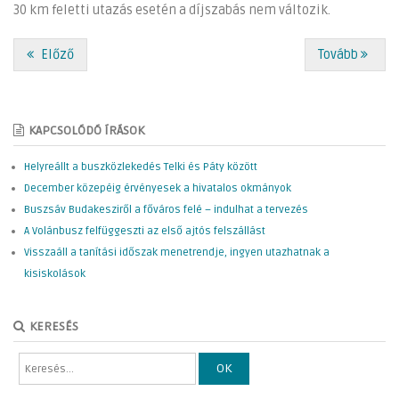
30 km feletti utazás esetén a díjszabás nem változik.
Előző
Tovább
KAPCSOLÓDÓ ÍRÁSOK
Helyreállt a buszközlekedés Telki és Páty között
December közepéig érvényesek a hivatalos okmányok
Buszsáv Budakesziről a főváros felé – indulhat a tervezés
A Volánbusz felfüggeszti az első ajtós felszállást
Visszaáll a tanítási időszak menetrendje, ingyen utazhatnak a
kisiskolások
KERESÉS
OK