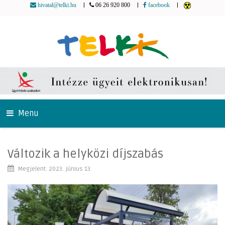
|
|
|
hivatal@telki.hu
06 26 920 800
facebook
Menu
Változik a helyközi díjszabás
Megjelent: 2023. június 13.