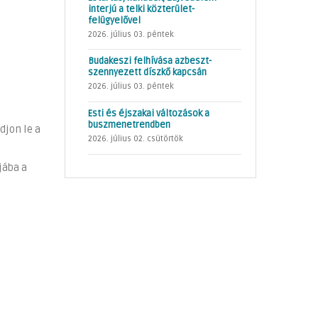
interjú a telki közterület-
felügyelővel
2026. július 03. péntek
Budakeszi felhívása azbeszt-
szennyezett díszkő kapcsán
2026. július 03. péntek
Esti és éjszakai változások a
buszmenetrendben
djon le a
2026. július 02. csütörtök
jába a