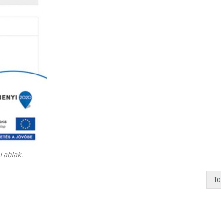
i ablak.
To