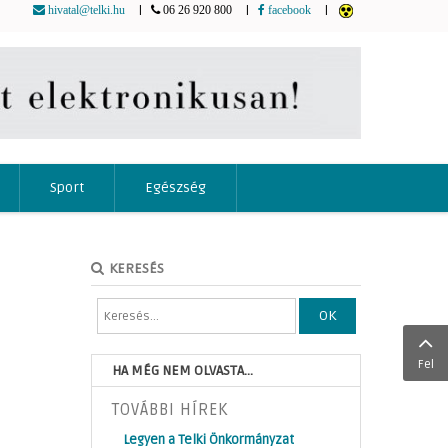
|
|
|
hivatal@telki.hu
06 26 920 800
facebook
Sport
Egészség
KERESÉS
OK
Fel
HA MÉG NEM OLVASTA...
TOVÁBBI HÍREK
Legyen a Telki Önkormányzat