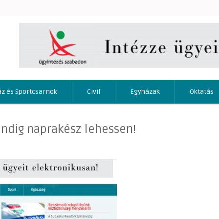
áz és Sportcsarnok
Civil
Egyházak
Oktatás
mindig naprakész lehessen!