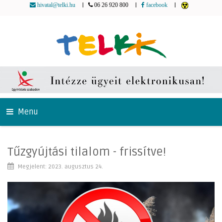
|
|
|
hivatal@telki.hu
06 26 920 800
facebook
Menu
Tűzgyújtási tilalom - frissítve!
Megjelent: 2023. augusztus 24.