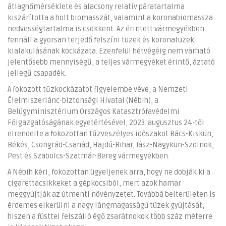
átlaghőmérséklete és alacsony relatív páratartalma
kiszárította a holt biomasszát, valamint a koronabiomassza
nedvességtartalma is csökkent. Az érintett vármegyékben
fennáll a gyorsan terjedő felszíni tüzek és koronatüzek
kialakulásának kockázata. Ezenfelül hétvégéig nem várható
jelentősebb mennyiségű, a teljes vármegyéket érintő, áztató
jellegű csapadék.
A fokozott tűzkockázatot figyelembe véve, a Nemzeti
Élelmiszerlánc-biztonsági Hivatal (Nébih), a
Belügyminisztérium Országos Katasztrófavédelmi
Főigazgatóságának egyetértésével, 2023. augusztus 24-től
elrendelte a fokozottan tűzveszélyes időszakot Bács-Kiskun,
Békés, Csongrád-Csanád, Hajdú-Bihar, Jász-Nagykun-Szolnok,
Pest és Szabolcs-Szatmár-Bereg vármegyékben.
A Nébih kéri, fokozottan ügyeljenek arra, hogy ne dobják ki a
cigarettacsikkeket a gépkocsiból, mert azok hamar
meggyújtják az útmenti növényzetet. Továbbá belterületen is
érdemes elkerülni a nagy lángmagasságú tüzek gyújtását,
hiszen a füsttel felszálló égő zsarátnokok több száz méterre