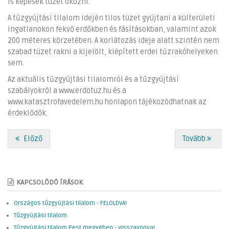
is képesek tüzet okozni.
A tűzgyújtási tilalom idején tilos tüzet gyújtani a külterületi
ingatlanokon fekvő erdőkben és fásításokban, valamint azok
200 méteres körzetében. A korlátozás ideje alatt szintén nem
szabad tüzet rakni a kijelölt, kiépített erdei tűzrakóhelyeken
sem.
Az aktuális tűzgyújtási tilalomról és a tűzgyújtási
szabályokról a www.erdotuz.hu és a
www.katasztrofavedelem.hu honlapon tájékozódhatnak az
érdeklődők.
Előző
Tovább
KAPCSOLÓDÓ ÍRÁSOK
Országos tűzgyújtási tilalom - FELOLDVA!
Tűzgyújtási tilalom
Tűzgyújtási tilalom Pest megyében - visszavonva!