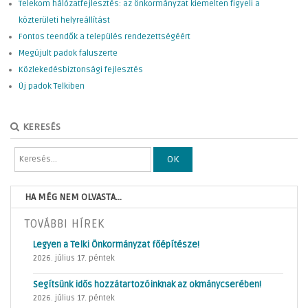
Telekom hálózatfejlesztés: az önkormányzat kiemelten figyeli a
közterületi helyreállítást
Fontos teendők a település rendezettségéért
Megújult padok faluszerte
Közlekedésbiztonsági fejlesztés
Új padok Telkiben
KERESÉS
OK
HA MÉG NEM OLVASTA...
TOVÁBBI HÍREK
Legyen a Telki Önkormányzat főépítésze!
2026. július 17. péntek
Segítsünk idős hozzátartozóinknak az okmánycserében!
2026. július 17. péntek