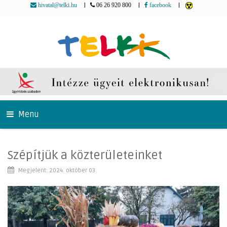
|
|
|
hivatal@telki.hu
06 26 920 800
facebook
Menu
Szépítjük a közterületeinket
Megjelent: 2024. október 03.