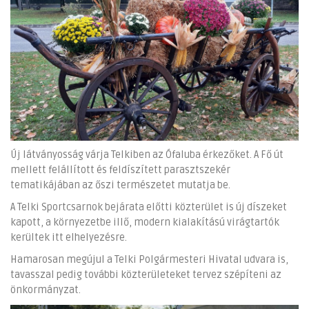
Új látványosság várja Telkiben az Ófaluba érkezőket. A Fő út
mellett felállított és feldíszített parasztszekér
tematikájában az őszi természetet mutatja be.
A Telki Sportcsarnok bejárata előtti közterület is új díszeket
kapott, a környezetbe illő, modern kialakítású virágtartók
kerültek itt elhelyezésre.
Hamarosan megújul a Telki Polgármesteri Hivatal udvara is,
tavasszal pedig további közterületeket tervez szépíteni az
önkormányzat.