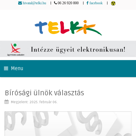
|
|
|
hivatal@telki.hu
06 26 920 800
facebook
Menu
Bírósági ülnök választás
Megjelent: 2025. február 06.