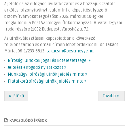
A jelölő és az elfogadó nyilatkozatot és a hozzájuk csatolt
erkölcsi bizonyítványt, valamint a képesítést igazoló
bizonyítványokat legkésőbb 2025. március 10-ig kell
megküldeni a Pest Vármegyei Önkormányzati Hivatal Jegyzői
Iroda részére (1052 Budapest, Városház u. 7.).
Az ülnökválasztással kapcsolatban a következő
telefonszámon és email címen lehet érdeklődni: dr. Takács
Mária, 06-1/233-6813,
takacsm@pestmegye.hu
.
Bírósági ülnökök jogai és kötelezettségei »
Jelölést elfogadó nyilatkozat »
Munkaügyi bírósági ülnök jelölés minta »
Fiatalkorú bírósági ülnök jelölés minta »
Előző
Tovább
KAPCSOLÓDÓ ÍRÁSOK