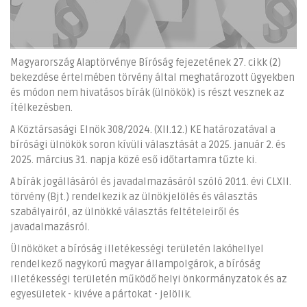
Magyarország Alaptörvénye Bíróság fejezetének 27. cikk (2)
bekezdése értelmében törvény által meghatározott ügyekben
és módon nem hivatásos bírák (ülnökök) is részt vesznek az
ítélkezésben.
A Köztársasági Elnök 308/2024. (XII.12.) KE határozatával a
bírósági ülnökök soron kívüli választását a 2025. január 2. és
2025. március 31. napja közé eső időtartamra tűzte ki.
A bírák jogállásáról és javadalmazásáról szóló 2011. évi CLXII.
törvény (Bjt.) rendelkezik az ülnökjelölés és választás
szabályairól, az ülnökké választás feltételeiről és
javadalmazásról.
Ülnököket a bíróság illetékességi területén lakóhellyel
rendelkező nagykorú magyar állampolgárok, a bíróság
illetékességi területén működő helyi önkormányzatok és az
egyesületek - kivéve a pártokat - jelölik.