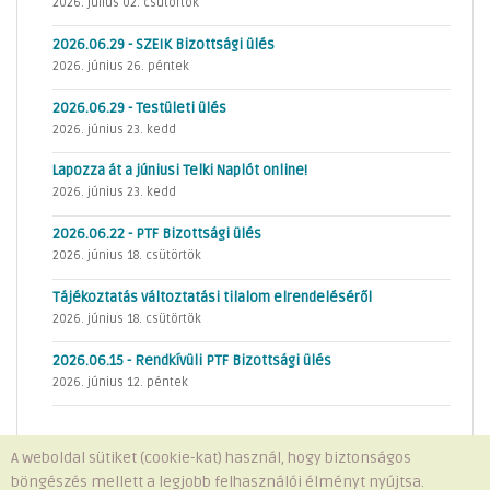
2026. július 02. csütörtök
2026.06.29 - SZEIK Bizottsági ülés
2026. június 26. péntek
2026.06.29 - Testületi ülés
2026. június 23. kedd
Lapozza át a júniusi Telki Naplót online!
2026. június 23. kedd
2026.06.22 - PTF Bizottsági ülés
2026. június 18. csütörtök
Tájékoztatás változtatási tilalom elrendeléséről
2026. június 18. csütörtök
2026.06.15 - Rendkívüli PTF Bizottsági ülés
2026. június 12. péntek
A weboldal sütiket (cookie-kat) használ, hogy biztonságos
böngészés mellett a legjobb felhasználói élményt nyújtsa.
Minden jog fenntartva © 2026 Telki Község Önkormányzata