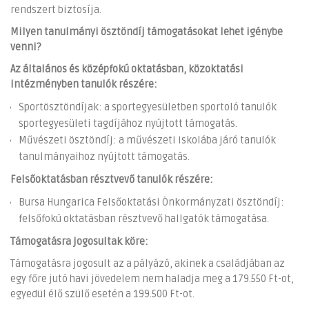
rendszert biztosíja.
Milyen tanulmányi ösztöndíj támogatásokat lehet igénybe
venni?
Az általános és középfokú oktatásban, közoktatási
intézményben tanulók részére:
Sportösztöndíjak: a sportegyesületben sportoló tanulók
sportegyesületi tagdíjához nyújtott támogatás.
Művészeti ösztöndíj: a művészeti iskolába járó tanulók
tanulmányaihoz nyújtott támogatás.
Felsőoktatásban résztvevő tanulók részére:
Bursa Hungarica Felsőoktatási Önkormányzati ösztöndíj:
felsőfokú oktatásban résztvevő hallgatók támogatása.
Támogatásra jogosultak köre:
Támogatásra jogosult az a pályázó, akinek a családjában az
egy főre jutó havi jövedelem nem haladja meg a 179.550 Ft-ot,
egyedül élő szülő esetén a 199.500 Ft-ot.