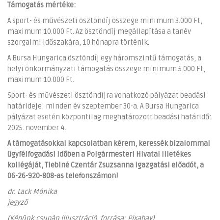
Támogatás mértéke:
A sport- és művészeti ösztöndíj összege minimum 3.000 Ft,
maximum 10.000 Ft. Az ösztöndíj megállapítása a tanév
szorgalmi időszakára, 10 hónapra történik.
A Bursa Hungarica ösztöndíj egy háromszintű támogatás, a
helyi önkormányzati támogatás összege minimum 5.000 Ft,
maximum 10.000 Ft.
Sport- és művészeti ösztöndíjra vonatkozó pályázat beadási
határideje: minden év szeptember 30-a. A Bursa Hungarica
pályázat esetén központilag meghatározott beadási határidő:
2025. november 4.
A támogatásokkal kapcsolatban kérem, keressék bizalommal
ügyfélfogadási időben a Polgármesteri Hivatal illetékes
kollégáját, Tieblné Czentár Zsuzsanna igazgatási előadót, a
06-26-920-808-as telefonszámon!
dr. Lack Mónika
jegyző
(Képünk csupán illusztráció, forrása: Pixabay)