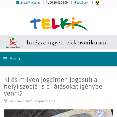
|
|
|
hivatal@telki.hu
06 26 920 800
facebook
Menu
Ki és milyen jogcímen jogosult a
helyi szociális ellátásokat igénybe
venni?
Megjelent: 2025. szeptember 15.