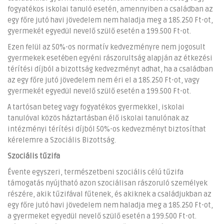
fogyatékos iskolai tanuló esetén, amennyiben a családban az
egy főre jutó havi jövedelem nem haladja meg a 185.250 Ft-ot,
gyermekét egyedül nevelő szülő esetén a 199.500 Ft-ot.
Ezen felül az 50%-os normatív kedvezményre nem jogosult
gyermekek esetében egyéni rászorultság alapján az étkezési
térítési díjból a bizottság kedvezményt adhat, ha a családban
az egy főre jutó jövedelem nem éri el a 185.250 Ft-ot, vagy
gyermekét egyedül nevelő szülő esetén a 199.500 Ft-ot.
A tartósan beteg vagy fogyatékos gyermekkel, iskolai
tanulóval közös háztartásban élő iskolai tanulónak az
intézményi térítési díjból 50%-os kedvezményt biztosíthat
kérelemre a Szociális Bizottság.
Szociális tűzifa
Évente egyszeri, természetbeni szociális célú tűzifa
támogatás nyújtható azon szociálisan rászoruló személyek
részére, akik tűzifával fűtenek, és akiknek a családjukban az
egy főre jutó havi jövedelem nem haladja meg a 185.250 Ft-ot,
a gyermeket egyedül nevelő szülő esetén a 199.500 Ft-ot.