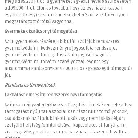
meg a 185.250 Ft-ot, a gyermeket egyedül nevelő szülő esetén
a 199.500 Ft-ot. Előírás továbbá, hogy az egy háztartásban
együtt élők egyike sem rendelkezhet a Szociális törvényben
meghatározott értékű vagyonnal.
Gyermekek karácsonyi támogatása
Azon gyermekek részére, akik után szülőjük rendszeres
gyermekvédelmi kedvezményre jogosult (a rendszeres
gyermekvédelmi támogatásra való jogosultságot a
gyermekvédelmi törvény szabályozza), évente egy
alkalommal karácsonykor 45.000 Ft-os egyösszegű támogatás
jár.
Rendszeres támogatások
Lakhatást elősegítő rendszeres havi támogatás
Az önkormányzat a lakhatás elősegítése érdekében települési
támogatást nyújthat a szociálisan rászorult személyeknek,
családoknak az általuk lakott lakás vagy nem lakás céljára
szolgáló helyiség fenntartásával kapcsolatos villanyáram-,
víz- és gázfogyasztás, csatornahasználat és szemétszállítás