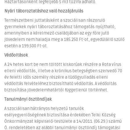
Háztartásonként legfeljebb 5 m3 tűzifa adható.
Nyári táboroztatáshoz való hozzájárulás
Természetbeni juttatásként a szociálisan rászoruló
gyermekek nyári táboroztatásához támogatás nyújtható,
amennyiben a kérelmező családjában az egy főre jutó
jövedelem nem haladja meg a 185.250 Ft-ot, egyedülálló szülő
esetén a 199.500 Ft-ot.
Védőoltások
A 24 hetes kort be nem töltött kiskorúak részére a Rota vírus
elleni védőoltás, illetve a krónikus betegségben szenvedő 70
év feletti idős személy részére a tüdőgyulladás elleni
védőoltás felvételéhez biztosítható védőoltás. A védőoltás
biztosítása jövedelemhatártól függetlenül történhet.
Tanulmányi ösztöndíjak
A szociálisan hátrányos helyzetű tanulók
esélyegyenlőségének biztosítása érdekében Telki Község
Önkormányzat képviselő-testülete a 14/2011. (06.29.) számú
Ö. rendeletében az alábbi tanulmányi ösztöndíj támogatási