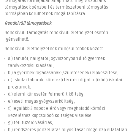
támogatás formájában állapítható meg. A szociális
támogatások pénzbeli és természetbeni támogatás
formájában kerülhetnek megállapításra.
Rendkívüli támogatások
Rendkívüli támogatás rendkívüli élethelyzet esetén
igényelhető.
Rendkívüli élethelyzetnek minősül többek között:
a.) tanulói, hallgatói jogviszonyban álló gyermek
tanévkezdési kiadásai,
b.) a gyermek fogadásának (születésének) előkészítése,
c.) iskolai táborok, kötelező térítési díjjal működő iskolai
programok,
d.) elemi kár esetén felmerült költség,
e.) eseti magas gyógyszerköltség,
f.) legalább 5 napot elérő vagy meghaladó kórházi
kezeléshez kapcsolódó költségek viselése,
g.) téli tüzelő vásárlás,
h.) rendszeres pénzellátás folyósítását megelőző ellátatlan