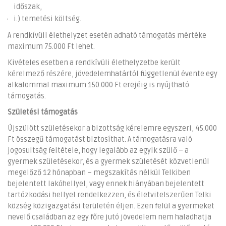
időszak,
i.) temetési költség.
A rendkívüli élethelyzet esetén adható támogatás mértéke
maximum 75.000 Ft lehet.
Kivételes esetben a rendkívüli élethelyzetbe került
kérelmező részére, jövedelemhatártól függetlenül évente egy
alkalommal maximum 150.000 Ft erejéig is nyújtható
támogatás.
Születési támogatás
Újszülött születésekor a bizottság kérelemre egyszeri, 45.000
Ft összegű támogatást biztosíthat. A támogatásra való
jogosultság feltétele, hogy legalább az egyik szülő – a
gyermek születésekor, és a gyermek születését közvetlenül
megelőző 12 hónapban – megszakítás nélkül Telkiben
bejelentett lakóhellyel, vagy ennek hiányában bejelentett
tartózkodási hellyel rendelkezzen, és életvitelszerűen Telki
község közigazgatási területén éljen. Ezen felül a gyermeket
nevelő családban az egy főre jutó jövedelem nem haladhatja