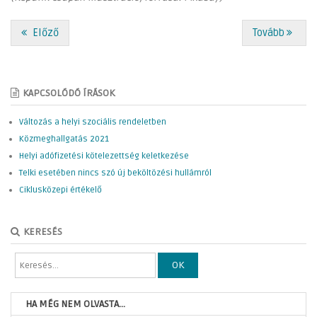
Előző
Tovább
KAPCSOLÓDÓ ÍRÁSOK
Változás a helyi szociális rendeletben
Közmeghallgatás 2021
Helyi adófizetési kötelezettség keletkezése
Telki esetében nincs szó új beköltözési hullámról
Ciklusközepi értékelő
KERESÉS
OK
HA MÉG NEM OLVASTA...