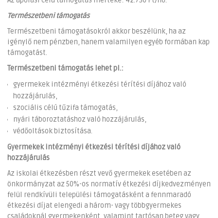
Az ápolási célú támogatás mértéke: 42.750 Ft/hó.
Természetbeni támogatás
Természetbeni támogatásokról akkor beszélünk, ha az
igénylő nem pénzben, hanem valamilyen egyéb formában kap
támogatást.
Természetbeni támogatás lehet pl.:
gyermekek intézményi étkezési térítési díjához való
hozzájárulás,
szociális célú tűzifa támogatás,
nyári táboroztatáshoz való hozzájárulás,
védőoltások biztosítása.
Gyermekek intézményi étkezési térítési díjához való
hozzájárulás
Az iskolai étkezésben részt vevő gyermekek esetében az
önkormányzat az 50%-os normatív étkezési díjkedvezményen
felül rendkívüli települési támogatásként a fennmaradó
étkezési díjat elengedi a három- vagy többgyermekes
családoknál gyermekenként, valamint tartósan beteg vagy