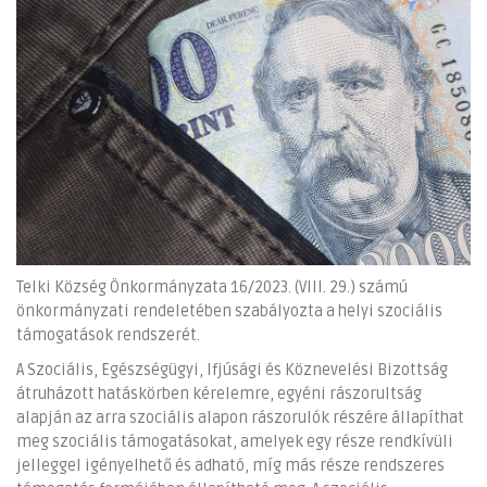
Telki Község Önkormányzata 16/2023. (VIII. 29.) számú
önkormányzati rendeletében szabályozta a helyi szociális
támogatások rendszerét.
A Szociális, Egészségügyi, Ifjúsági és Köznevelési Bizottság
átruházott hatáskörben kérelemre, egyéni rászorultság
alapján az arra szociális alapon rászorulók részére állapíthat
meg szociális támogatásokat, amelyek egy része rendkívüli
jelleggel igényelhető és adható, míg más része rendszeres