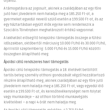
díjához.
A támogatásra az jogosult, akinek a családjában az egy főre
jutó havi jövedelem nem haladja meg a 185.250 Ft-ot, a
gyermeket egyedül nevelő szülő esetén a 199.500 Ft-ot, és az
egy háztartásban együtt élők egyike sem rendelkezik a
Szociális Törvényben meghatározott értékű vagyonnal.
A lakhatást elősegítő települési támogatás összege a fűtési
időszakban, októbertől márciusig 10.000 Ft/hó és 30.000 Ft/hó,
áprilistól szeptemberig: 5.000 Ft/hó és 15.000 Ft/hó közötti
összegben állapítható meg.
Ápolási célú rendszeres havi támogatás
Ápolási célú települési támogatás a 18. életévét betöltött
tartós beteg személy otthoni gondozását végző hozzátartozó
részére állapítható meg, akinek családjában az egy főre jutó
jövedelem nem haladja meg a 185.250 Ft-ot, vagy egyedül élő
esetén a 199.500 Ft-ot, és keresőtevékenységet nem folytat
vagy munkaideje – az otthon történő munkavégzés
kivételével – a napi 4 órát nem haladja meg.