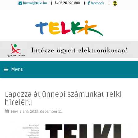
|
|
|
hivatal@telki.hu
06 26 920 800
facebook
Menu
Lapozza át ünnepi számunkat Telki
híreiért!
Megjelent: 2025. december 11.