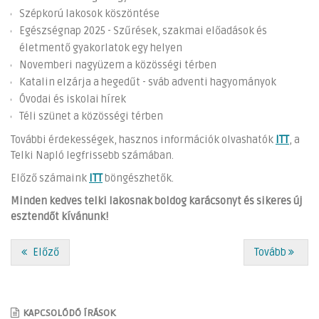
Szépkorú lakosok köszöntése
Egészségnap 2025 - Szűrések, szakmai előadások és
életmentő gyakorlatok egy helyen
Novemberi nagyüzem a közösségi térben
Katalin elzárja a hegedűt - sváb adventi hagyományok
Óvodai és iskolai hírek
Téli szünet a közösségi térben
További érdekességek, hasznos információk olvashatók
ITT
, a
Telki Napló legfrissebb számában.
Előző számaink
ITT
böngészhetők.
Minden kedves telki lakosnak boldog karácsonyt és sikeres új
esztendőt kívánunk!
Előző
Tovább
KAPCSOLÓDÓ ÍRÁSOK