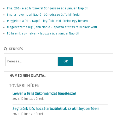
Íme, 2024 első hírcsokra! Böngéssze át a januári Naplót!
Íme, a novemberi Napló - böngéssze át Telki híreit!
Megjelent a friss Napló - legfőbb telki híreink egy helyen!
Megérkezett a legújabb Napló - lapozza át friss telki híreinkért!
Fő híreink egy helyen - lapozza át a júniusi Naplót!
KERESÉS
OK
HA MÉG NEM OLVASTA...
TOVÁBBI HÍREK
Legyen a Telki Önkormányzat főépítésze!
2026. július 17. péntek
Segítsünk idős hozzátartozóinknak az okmánycserében!
2026. július 17. péntek