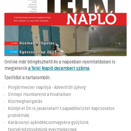
Online már böngészhető és a napokban nyomtatásban is
megjelenik
a Telki Napló decemberi száma
.
Ízelítőül a tartalomból:
Polgármester naplója - Adventtől újévig
Ünnepi munkarend a hivatalban
Közmeghallgatás
Küldje el Ön is javaslatait! Csapadékvízzel kapcsolatos
problémák
Karácsonyi ajándékcsomagokra gyűjtünk
testvérközösségünk gyermekeinek