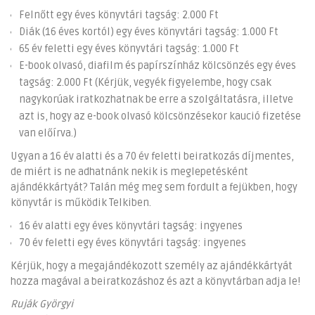
Felnőtt egy éves könyvtári tagság: 2.000 Ft
Diák (16 éves kortól) egy éves könyvtári tagság: 1.000 Ft
65 év feletti egy éves könyvtári tagság: 1.000 Ft
E-book olvasó, diafilm és papírszínház kölcsönzés egy éves
tagság: 2.000 Ft (Kérjük, vegyék figyelembe, hogy csak
nagykorúak iratkozhatnak be erre a szolgáltatásra, illetve
azt is, hogy az e-book olvasó kölcsönzésekor kaució fizetése
van előírva.)
Ugyan a 16 év alatti és a 70 év feletti beiratkozás díjmentes,
de miért is ne adhatnánk nekik is meglepetésként
ajándékkártyát? Talán még meg sem fordult a fejükben, hogy
könyvtár is működik Telkiben.
16 év alatti egy éves könyvtári tagság: ingyenes
70 év feletti egy éves könyvtári tagság: ingyenes
Kérjük, hogy a megajándékozott személy az ajándékkártyát
hozza magával a beiratkozáshoz és azt a könyvtárban adja le!
Ruják Györgyi