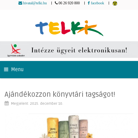
|
|
|
hivatal@telki.hu
06 26 920 800
facebook
Menu
Ajándékozzon könyvtári tagságot!
Megjelent: 2025. december 10.