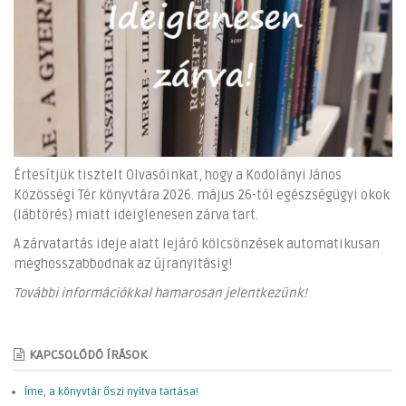
Értesítjük tisztelt Olvasóinkat, hogy a Kodolányi János
Közösségi Tér könyvtára 2026. május 26-tól egészségügyi okok
(lábtörés) miatt ideiglenesen zárva tart.
A zárvatartás ideje alatt lejáró kölcsönzések automatikusan
meghosszabbodnak az újranyitásig!
További információkkal hamarosan jelentkezünk!
KAPCSOLÓDÓ ÍRÁSOK
Íme, a könyvtár őszi nyitva tartása!