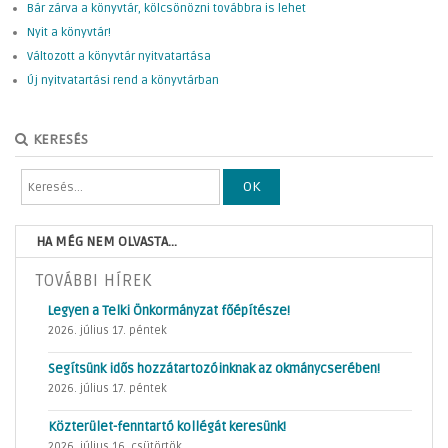
Bár zárva a könyvtár, kölcsönözni továbbra is lehet
Nyit a könyvtár!
Változott a könyvtár nyitvatartása
Új nyitvatartási rend a könyvtárban
KERESÉS
OK
HA MÉG NEM OLVASTA...
TOVÁBBI HÍREK
Legyen a Telki Önkormányzat főépítésze!
2026. július 17. péntek
Segítsünk idős hozzátartozóinknak az okmánycserében!
2026. július 17. péntek
Közterület-fenntartó kollégát keresünk!
2026. július 16. csütörtök