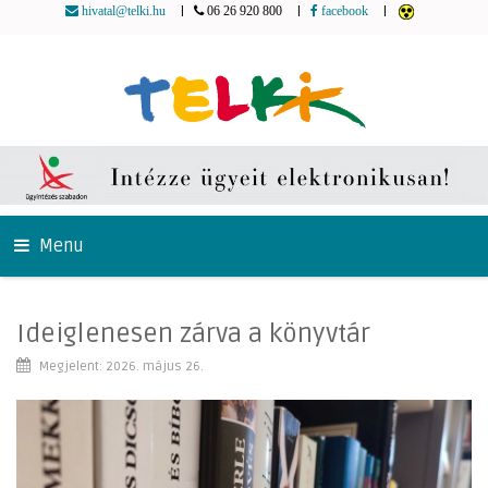
|
|
|
hivatal@telki.hu
06 26 920 800
facebook
Menu
Ideiglenesen zárva a könyvtár
Megjelent: 2026. május 26.