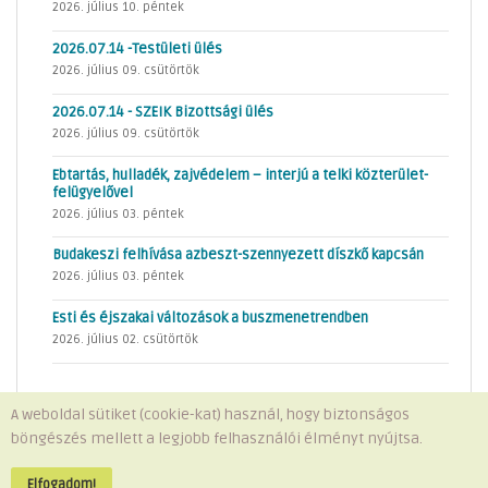
2026. július 10. péntek
2026.07.14 -Testületi ülés
2026. július 09. csütörtök
2026.07.14 - SZEIK Bizottsági ülés
2026. július 09. csütörtök
Ebtartás, hulladék, zajvédelem – interjú a telki közterület-
felügyelővel
2026. július 03. péntek
Budakeszi felhívása azbeszt-szennyezett díszkő kapcsán
2026. július 03. péntek
Esti és éjszakai változások a buszmenetrendben
2026. július 02. csütörtök
A weboldal sütiket (cookie-kat) használ, hogy biztonságos
böngészés mellett a legjobb felhasználói élményt nyújtsa.
Minden jog fenntartva © 2026 Telki Község Önkormányzata
Impresszum
-
Adatvédelem
Elfogadom!