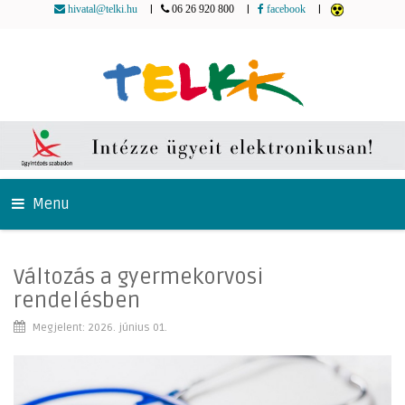
|
|
|
hivatal@telki.hu
06 26 920 800
facebook
Menu
Változás a gyermekorvosi
rendelésben
Megjelent: 2026. június 01.