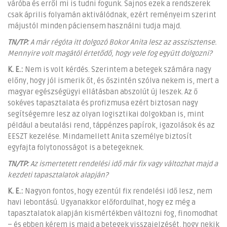
váróba és erről mi is tudni fogunk. Sajnos ezek a rendszerek
csak április folyamán aktiválódnak, ezért reményeim szerint
májustól minden páciensem használni tudja majd.
TN/TP:
A már régóta itt dolgozó Bokor Anita lesz az asszisztense.
Mennyire volt magától értetődő, hogy vele fog együtt dolgozni?
K. E.:
Nem is volt kérdés. Szerintem a betegek számára nagy
előny, hogy jól ismerik őt, és őszintén szólva nekem is, mert a
magyar egészségügyi ellátásban abszolút új leszek. Az ő
sokéves tapasztalata és profizmusa ezért biztosan nagy
segítségemre lesz az olyan logisztikai dolgokban is, mint
például a beutalási rend, táppénzes papírok, igazolások és az
EESZT kezelése. Mindamellett Anita személye biztosít
egyfajta folytonosságot is a betegeknek.
TN/TP:
Az ismertetett rendelési idő már fix vagy változhat majd a
kezdeti tapasztalatok alapján?
K. E.:
Nagyon fontos, hogy ezentúl fix rendelési idő lesz, nem
havi lebontású. Ugyanakkor előfordulhat, hogy ez még a
tapasztalatok alapján kismértékben változni fog, finomodhat
– és ebben kérem is majd a betegek visszajelzését, hogy nekik