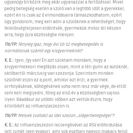
ugyanúgy bírkózik meg akár ugyanazzal a fertőzéssel. Mivel
pedig betegség esetén a szülő van a legtöbb időt a gyerekkel,
ezért én is csak az ő elmondásaira támaszkodhatom, ezért
úgy gondolom, meg kell adni a szülőknek a lehetőséget, hogy
felelősségteljesen eldöntsék, gyermekük mikor áll készen
arra, hogy újra közösségbe menjen.
TN/TP:
Tényleg igaz, hogy évi 10-12 megbetegedés is
normálisnak számít egy kisgyermeknél?
K. E.:
Igen, így van! Én azt szoktam mondani, hogy a
kisgyermekkori megfázás olyan, mint a téli gumi az autóknál,
októbertől márciusig van szezonja. Szerintem minden
szülőnél eljön az a pont, amikor azt érzi, a gyermek
orrfolyásának, köhögésének soha nem lesz már vége, de ettől
sem kell megijedni, főleg az első év a közösségben sajnos
ilyen. Ráadásul az utóbbi időben azt vettük észre, hogy
kitolódott az influenzaszezon is.
TN/TP:
Melyek (voltak) az idei szezon „slágerbetegségei”?
K. E.:
Az influenzaszezon lecsengésével az RSV előfordulása
lett ismét igen gyakori, ami sok esetben nagyon makacs felső