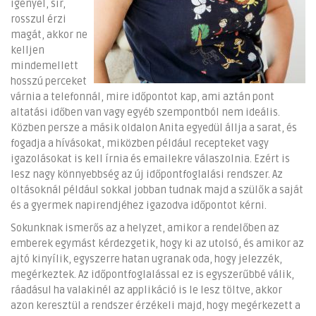
igényel, sír,
rosszul érzi
magát, akkor ne
kelljen
mindemellett
hosszú perceket
várnia a telefonnál, mire időpontot kap, ami aztán pont
altatási időben van vagy egyéb szempontból nem ideális.
Közben persze a másik oldalon Anita egyedül állja a sarat, és
fogadja a hívásokat, miközben például recepteket vagy
igazolásokat is kell írnia és emailekre válaszolnia. Ezért is
lesz nagy könnyebbség az új időpontfoglalási rendszer. Az
oltásoknál például sokkal jobban tudnak majd a szülők a saját
és a gyermek napirendjéhez igazodva időpontot kérni.
Sokunknak ismerős az a helyzet, amikor a rendelőben az
emberek egymást kérdezgetik, hogy ki az utolsó, és amikor az
ajtó kinyílik, egyszerre hatan ugranak oda, hogy jelezzék,
megérkeztek. Az időpontfoglalással ez is egyszerűbbé válik,
ráadásul ha valakinél az applikáció is le lesz töltve, akkor
azon keresztül a rendszer érzékeli majd, hogy megérkezett a