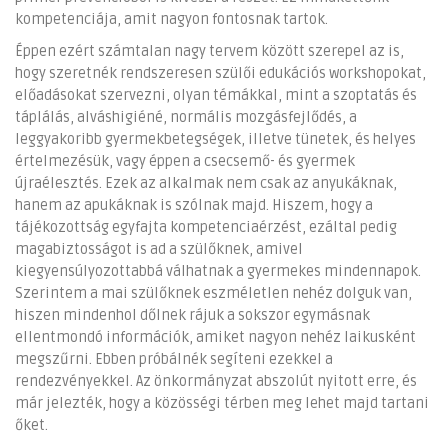
kompetenciája, amit nagyon fontosnak tartok.
Éppen ezért számtalan nagy tervem között szerepel az is,
hogy szeretnék rendszeresen szülői edukációs workshopokat,
előadásokat szervezni, olyan témákkal, mint a szoptatás és
táplálás, alváshigiéné, normális mozgásfejlődés, a
leggyakoribb gyermekbetegségek, illetve tünetek, és helyes
értelmezésük, vagy éppen a csecsemő- és gyermek
újraélesztés. Ezek az alkalmak nem csak az anyukáknak,
hanem az apukáknak is szólnak majd. Hiszem, hogy a
tájékozottság egyfajta kompetenciaérzést, ezáltal pedig
magabiztosságot is ad a szülőknek, amivel
kiegyensúlyozottabbá válhatnak a gyermekes mindennapok.
Szerintem a mai szülőknek eszméletlen nehéz dolguk van,
hiszen mindenhol dőlnek rájuk a sokszor egymásnak
ellentmondó információk, amiket nagyon nehéz laikusként
megszűrni. Ebben próbálnék segíteni ezekkel a
rendezvényekkel. Az önkormányzat abszolút nyitott erre, és
már jelezték, hogy a közösségi térben meg lehet majd tartani
őket.