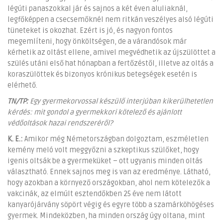
légúti panaszokkal jár és sajnos a két éven aluliaknál,
legfőképpen a csecsemőknél nem ritkán veszélyes alsó légúti
tüneteket is okozhat. Ezért is jó, és nagyon fontos
megemlíteni, hogy önköltségen, de a várandósok már
kérhetik az oltást ellene, amivel megvédhetik az újszülöttet a
szülés utáni első hat hónapban a fertőzéstől, illetve az oltás a
koraszülöttek és bizonyos krónikus betegségek esetén is
elérhető.
TN/TP:
Egy gyermekorvossal készülő interjúban kikerülhetetlen
kérdés: mit gondol a gyermekkori kötelező és ajánlott
védőoltások hazai rendszeréről?
K. E.:
Amikor még Németországban dolgoztam, eszméletlen
kemény meló volt meggyőzni a szkeptikus szülőket, hogy
igenis oltsák be a gyermeküket – ott ugyanis minden oltás
választható. Ennek sajnos meg is van az eredménye. Látható,
hogy azokban a környező országokban, ahol nem kötelezők a
vakcinák, az elmúlt esztendőkben 25 éve nem látott
kanyarójárvány söpört végig és egyre több a szamárköhögéses
gyermek. Mindeközben, ha minden ország úgy oltana, mint