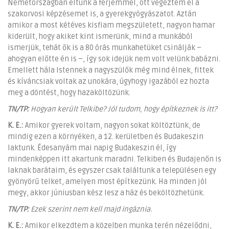
Németországban éltünk a férjemmel, ott végeztem el a
szakorvosi képzésemet is, a gyerekgyógyászatot. Aztán
amikor a most kétéves kisfiam megszületett, nagyon hamar
kiderült, hogy akiket kint ismerünk, mind a munkából
ismerjük, tehát ők is a 80 órás munkahetüket csinálják –
ahogyan előtte én is –, így sok idejük nem volt velünk babázni.
Emellett hála Istennek a nagyszülők még mind élnek, fittek
és kíváncsiak voltak az unokára, úgyhogy igazából ez hozta
meg a döntést, hogy hazaköltözünk.
TN/TP:
Hogyan került Telkibe? Jól tudom, hogy építkeznek is itt?
K.
E.:
Amikor gyerek voltam, nagyon sokat költöztünk, de
mindig ezen a környéken, a 12. kerületben és Budakeszin
laktunk. Édesanyám mai napig Budakeszin él, így
mindenképpen itt akartunk maradni. Telkiben és Budajenőn is
laknak barátaim, és egyszer csak találtunk a településen egy
gyönyörű telket, amelyen most építkezünk. Ha minden jól
megy, akkor júniusban kész lesz a ház és beköltözhetünk.
TN/TP:
Ezek szerint nem kell majd ingáznia.
K. E.:
Amikor elkezdtem a közelben munka terén nézelődni,