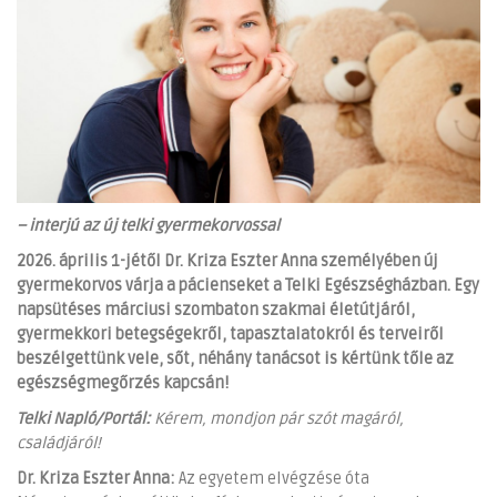
– interjú az új telki gyermekorvossal
2026. április 1-jétől Dr. Kriza Eszter Anna személyében új
gyermekorvos várja a pácienseket a Telki Egészségházban. Egy
napsütéses márciusi szombaton szakmai életútjáról,
gyermekkori betegségekről, tapasztalatokról és terveiről
beszélgettünk vele, sőt, néhány tanácsot is kértünk tőle az
egészségmegőrzés kapcsán!
Telki Napló/Portál:
Kérem, mondjon pár szót magáról,
családjáról!
Dr. Kriza Eszter Anna:
Az egyetem elvégzése óta