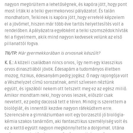
nagyon megörültem a lehetőségnek, és kapóra jött, hogy pont
most írták ki a telki gyermekorvosi pályázatot. És talán
mondhatom, Telkinek is kapóra jött, hogy errefelé képzelem
el a jövőmet, hiszen már több éve tartós helyettesítés volt a
rendelőben. A pályázatra egyébként a telki szomszédok hívták
fel a figyelmem, akik mind nagyon kedvesek velünk az első
pillanattól fogva.
TN/TP:
Már gyermekkorában is orvosnak készült?
K. E.:
A közeli családban nincs orvos, így nem egy klasszikus
orvos dinasztiából jövök. Édesapám a tudományos életben
mozog, fizikus, édesanyám pedig jogász. Ő nagy rajongója volt
a Vészhelyzet című sorozatnak, amit szívesen néztünk
együtt, és igazából nekem ott tetszett meg ez az egész miliő.
Amikor mondtam neki, hogy orvos leszek, először csak
nevetett, ez pedig dacossá tett e téren. Mindig is szerettem a
biológiát, és innentől kezdve nagyon ráfeküdtem erre.
Szerencsére a gimnáziumban volt egy borzasztó jó biológia-
kémia szakos tanárnőm, aki fantasztikus személyiség volt és
ez a kettő együtt nagyon megkönnyítette a dolgomat. Utána