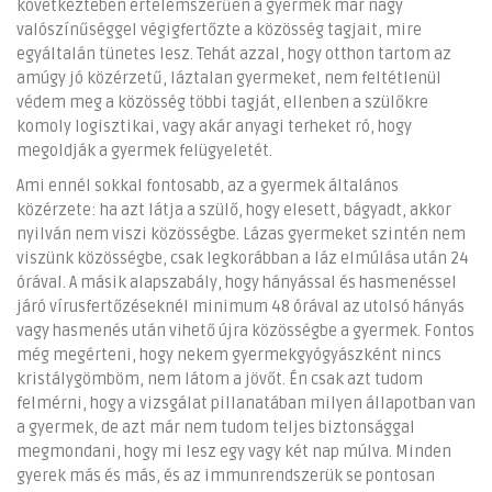
következtében értelemszerűen a gyermek már nagy
valószínűséggel végigfertőzte a közösség tagjait, mire
egyáltalán tünetes lesz. Tehát azzal, hogy otthon tartom az
amúgy jó közérzetű, láztalan gyermeket, nem feltétlenül
védem meg a közösség többi tagját, ellenben a szülőkre
komoly logisztikai, vagy akár anyagi terheket ró, hogy
megoldják a gyermek felügyeletét.
Ami ennél sokkal fontosabb, az a gyermek általános
közérzete: ha azt látja a szülő, hogy elesett, bágyadt, akkor
nyilván nem viszi közösségbe. Lázas gyermeket szintén nem
viszünk közösségbe, csak legkorábban a láz elmúlása után 24
órával. A másik alapszabály, hogy hányással és hasmenéssel
járó vírusfertőzéseknél minimum 48 órával az utolsó hányás
vagy hasmenés után vihető újra közösségbe a gyermek. Fontos
még megérteni, hogy nekem gyermekgyógyászként nincs
kristálygömböm, nem látom a jövőt. Én csak azt tudom
felmérni, hogy a vizsgálat pillanatában milyen állapotban van
a gyermek, de azt már nem tudom teljes biztonsággal
megmondani, hogy mi lesz egy vagy két nap múlva. Minden
gyerek más és más, és az immunrendszerük se pontosan