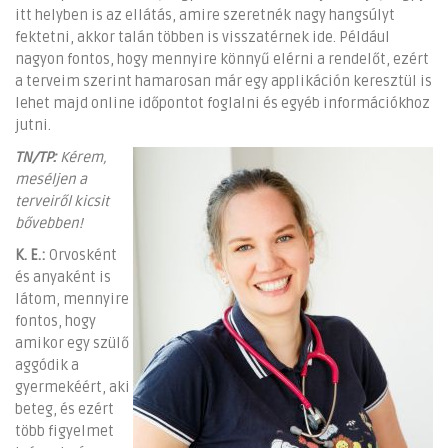
itt helyben is az ellátás, amire szeretnék nagy hangsúlyt
fektetni, akkor talán többen is visszatérnek ide. Például
nagyon fontos, hogy mennyire könnyű elérni a rendelőt, ezért
a terveim szerint hamarosan már egy applikáción keresztül is
lehet majd online időpontot foglalni és egyéb információkhoz
jutni.
TN/TP:
Kérem,
meséljen a
terveiről kicsit
bővebben!
K. E.:
Orvosként
és anyaként is
látom, mennyire
fontos, hogy
amikor egy szülő
aggódik a
gyermekéért, aki
beteg, és ezért
több figyelmet