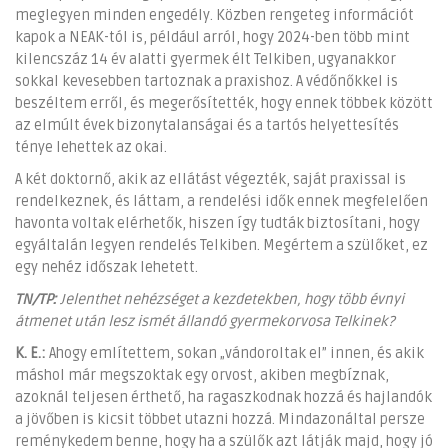
meglegyen minden engedély. Közben rengeteg információt
kapok a NEAK-tól is, például arról, hogy 2024-ben több mint
kilencszáz 14 év alatti gyermek élt Telkiben, ugyanakkor
sokkal kevesebben tartoznak a praxishoz. A védőnőkkel is
beszéltem erről, és megerősítették, hogy ennek többek között
az elmúlt évek bizonytalanságai és a tartós helyettesítés
ténye lehettek az okai.
A két doktornő, akik az ellátást végezték, saját praxissal is
rendelkeznek, és láttam, a rendelési idők ennek megfelelően
havonta voltak elérhetők, hiszen így tudták biztosítani, hogy
egyáltalán legyen rendelés Telkiben. Megértem a szülőket, ez
egy nehéz időszak lehetett.
TN/TP:
Jelenthet nehézséget a kezdetekben, hogy több évnyi
átmenet után lesz ismét állandó gyermekorvosa Telkinek?
K. E.:
Ahogy említettem, sokan „vándoroltak el” innen, és akik
máshol már megszoktak egy orvost, akiben megbíznak,
azoknál teljesen érthető, ha ragaszkodnak hozzá és hajlandók
a jövőben is kicsit többet utazni hozzá. Mindazonáltal persze
reménykedem benne, hogy ha a szülők azt látják majd, hogy jó