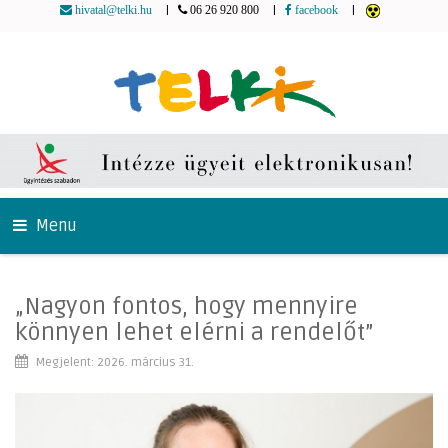
|
|
|
hivatal@telki.hu
06 26 920 800
facebook
Menu
„Nagyon fontos, hogy mennyire
könnyen lehet elérni a rendelőt”
Megjelent: 2026. március 31.