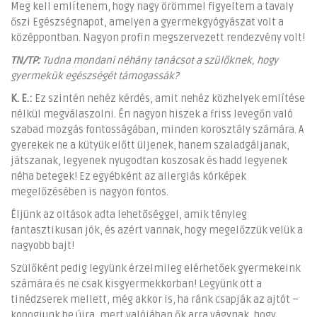
Meg kell említenem, hogy nagy örömmel figyeltem a tavaly
őszi Egészségnapot, amelyen a gyermekgyógyászat volt a
középpontban. Nagyon profin megszervezett rendezvény volt!
TN/TP:
Tudna mondani néhány tanácsot a szülőknek, hogy
gyermekük egészségét támogassák?
K. E.:
Ez szintén nehéz kérdés, amit nehéz közhelyek említése
nélkül megválaszolni. Én nagyon hiszek a friss levegőn való
szabad mozgás fontosságában, minden korosztály számára. A
gyerekek ne a kütyük előtt üljenek, hanem szaladgáljanak,
játszanak, legyenek nyugodtan koszosak és hadd legyenek
néha betegek! Ez egyébként az allergiás kórképek
megelőzésében is nagyon fontos.
Éljünk az oltások adta lehetőséggel, amik tényleg
fantasztikusan jók, és azért vannak, hogy megelőzzük velük a
nagyobb bajt!
Szülőként pedig legyünk érzelmileg elérhetőek gyermekeink
számára és ne csak kisgyermekkorban! Legyünk ott a
tinédzserek mellett, még akkor is, ha ránk csapják az ajtót –
kopogjunk be újra, mert valójában ők arra vágynak, hogy