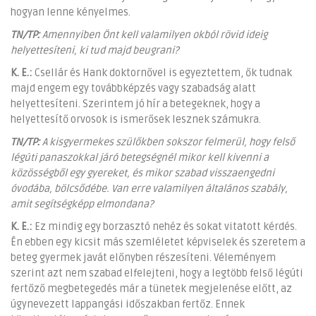
hogyan lenne kényelmes.
TN/TP:
Amennyiben Önt kell valamilyen okból rövid ideig
helyettesíteni, ki tud majd beugrani?
K. E.:
Csellár és Hank doktornővel is egyeztettem, ők tudnak
majd engem egy továbbképzés vagy szabadság alatt
helyettesíteni. Szerintem jó hír a betegeknek, hogy a
helyettesítő orvosok is ismerősek lesznek számukra.
TN/TP:
A kisgyermekes szülőkben sokszor felmerül, hogy felső
légúti panaszokkal járó betegségnél mikor kell kivenni a
közösségből egy gyereket, és mikor szabad visszaengedni
óvodába, bölcsődébe. Van erre valamilyen általános szabály,
amit segítségképp elmondana?
K. E.:
Ez mindig egy borzasztó nehéz és sokat vitatott kérdés.
Én ebben egy kicsit más szemléletet képviselek és szeretem a
beteg gyermek javát előnyben részesíteni. Véleményem
szerint azt nem szabad elfelejteni, hogy a legtöbb felső légúti
fertőző megbetegedés már a tünetek megjelenése előtt, az
úgynevezett lappangási időszakban fertőz. Ennek