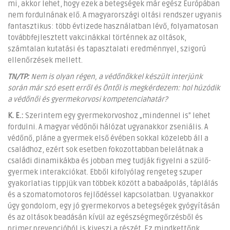
mi, akkor lehet, hogy ezek a betegségek már egész Európában
nem fordulnának elő. A magyarországi oltási rendszer ugyanis
fantasztikus: több évtizede használatban lévő, folyamatosan
továbbfejlesztett vakcinákkal történnek az oltások,
számtalan kutatási és tapasztalati eredménnyel, szigorú
ellenőrzések mellett.
TN/TP:
Nem is olyan régen, a védőnőkkel készült interjúnk
során már szó esett erről és Öntől is megkérdezem: hol húzódik
a védőnői és gyermekorvosi kompetenciahatár?
K. E.:
Szerintem egy gyermekorvoshoz „mindennel is” lehet
fordulni. A magyar védőnői hálózat ugyanakkor zseniális. A
védőnő, pláne a gyermek első évében sokkal közelebb áll a
családhoz, ezért sok esetben fokozottabban belelátnak a
családi dinamikákba és jobban meg tudják figyelni a szülő-
gyermek interakciókat. Ebből kifolyólag rengeteg szuper
gyakorlatias tippjük van többek között a babaápolás, táplálás
és a szomatomotoros fejlődéssel kapcsolatban. Ugyanakkor
úgy gondolom, egy jó gyermekorvos a betegségek gyógyításán
és az oltások beadásán kívül az egészségmegőrzésből és
primer prevencióból is kiveszi a részét. Ez mindkettőnk