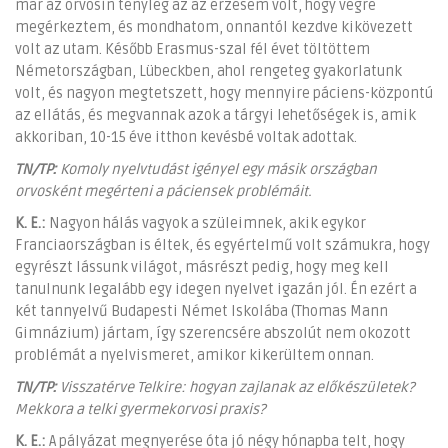
már az orvosin tényleg az az érzésem volt, hogy végre
megérkeztem, és mondhatom, onnantól kezdve kikövezett
volt az utam. Később Erasmus-szal fél évet töltöttem
Németországban, Lübeckben, ahol rengeteg gyakorlatunk
volt, és nagyon megtetszett, hogy mennyire páciens-központú
az ellátás, és megvannak azok a tárgyi lehetőségek is, amik
akkoriban, 10-15 éve itthon kevésbé voltak adottak.
TN/TP:
Komoly nyelvtudást igényel egy másik országban
orvosként megérteni a páciensek problémáit.
K. E.:
Nagyon hálás vagyok a szüleimnek, akik egykor
Franciaországban is éltek, és egyértelmű volt számukra, hogy
egyrészt lássunk világot, másrészt pedig, hogy meg kell
tanulnunk legalább egy idegen nyelvet igazán jól. Én ezért a
két tannyelvű Budapesti Német Iskolába (Thomas Mann
Gimnázium) jártam, így szerencsére abszolút nem okozott
problémát a nyelvismeret, amikor kikerültem onnan.
TN/TP:
Visszatérve Telkire: hogyan zajlanak az előkészületek?
Mekkora a telki gyermekorvosi praxis?
K. E.:
A pályázat megnyerése óta jó négy hónapba telt, hogy