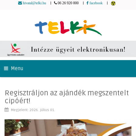
|
|
|
hivatal@telki.hu
06 26 920 800
facebook
Menu
Regisztráljon az ajándék megszentelt
cipóért!
Megjelent: 2026. július 01.