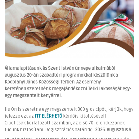
Államalapításunk és Szent István ünnepe alkalmából
augusztus 20-án szabadtéri programokkal készülünk a
Kodolányi János Közösségi Térben. Az esemény
keretében szeretnénk megajándékozni Telki lakosságát egy-
egy megszentelt kenyérrel.
Ha Ön is szeretne egy megszentelt 300 g-os cipót, kérjük, hogy
jelezze ezt az
ITT ELÉRHETŐ
kérdőív kitöltésével!
Cipót csak korlátozott számban, az első 70 jelentkezőnek
tudunk biztosítani. Regisztrációs határidő:
2026. augusztus 9.