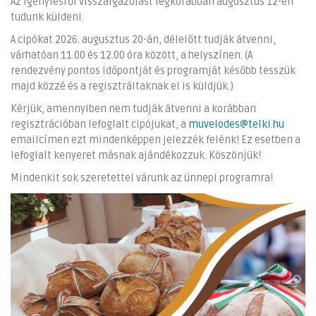
Az igénylésről visszaigazolást legkorábban augusztus 12-én
tudunk küldeni.
A cipókat 2026. augusztus 20-án, délelőtt tudják átvenni,
várhatóan 11.00 és 12.00 óra között, a helyszínen. (A
rendezvény pontos időpontját és programját később tesszük
majd közzé és a regisztráltaknak el is küldjük.)
Kérjük, amennyiben nem tudják átvenni a korábban
regisztrációban lefoglalt cipójukat, a
muvelodes@telki.hu
emailcímen ezt mindenképpen jelezzék felénk! Ez esetben a
lefoglalt kenyeret másnak ajándékozzuk. Köszönjük!
Mindenkit sok szeretettel várunk az ünnepi programra!