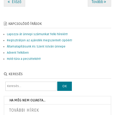
Előző
Tovább
KAPCSOLÓDÓ ÍRÁSOK
Lapozza át ünnepi számunkat Telki híreiért!
Regisztráljon az ajándék megszentelt cipóért!
Államalapításunk és Szent István ünnepe
Advent Telkiben
Hold-túra a pecsétekért!
KERESÉS
OK
HA MÉG NEM OLVASTA...
TOVÁBBI HÍREK