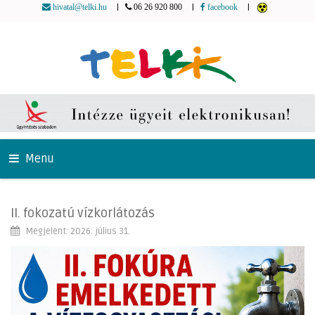
|
|
|
hivatal@telki.hu
06 26 920 800
facebook
Menu
II. fokozatú vízkorlátozás
Megjelent: 2026. július 31.