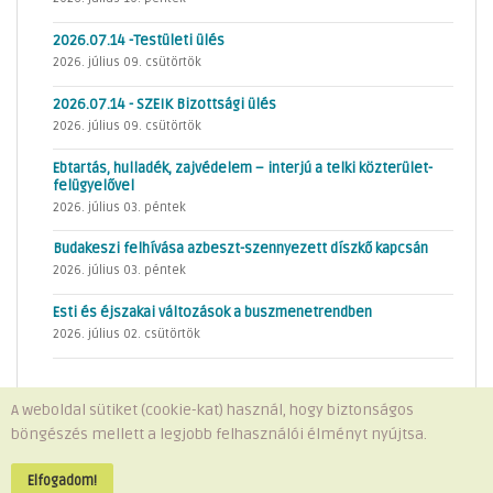
2026.07.14 -Testületi ülés
2026. július 09. csütörtök
2026.07.14 - SZEIK Bizottsági ülés
2026. július 09. csütörtök
Ebtartás, hulladék, zajvédelem – interjú a telki közterület-
felügyelővel
2026. július 03. péntek
Budakeszi felhívása azbeszt-szennyezett díszkő kapcsán
2026. július 03. péntek
Esti és éjszakai változások a buszmenetrendben
2026. július 02. csütörtök
A weboldal sütiket (cookie-kat) használ, hogy biztonságos
böngészés mellett a legjobb felhasználói élményt nyújtsa.
Minden jog fenntartva © 2026 Telki Község Önkormányzata
Impresszum
-
Adatvédelem
Elfogadom!