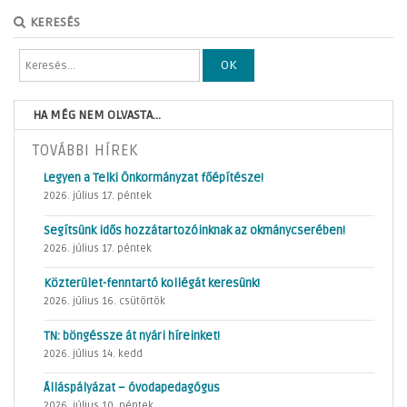
KERESÉS
OK
HA MÉG NEM OLVASTA...
TOVÁBBI HÍREK
Legyen a Telki Önkormányzat főépítésze!
2026. július 17. péntek
Segítsünk idős hozzátartozóinknak az okmánycserében!
2026. július 17. péntek
Közterület-fenntartó kollégát keresünk!
2026. július 16. csütörtök
TN: böngéssze át nyári híreinket!
2026. július 14. kedd
Álláspályázat – óvodapedagógus
2026. július 10. péntek