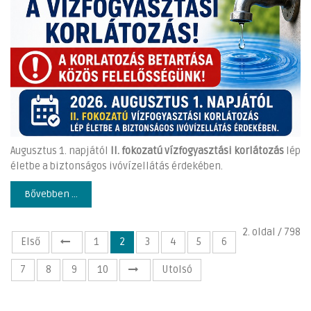
Augusztus 1. napjától
II. fokozatú vízfogyasztási korlátozás
lép
életbe a biztonságos ivóvízellátás érdekében.
Bővebben ...
2. oldal / 798
Első
1
2
3
4
5
6
7
8
9
10
Utolsó