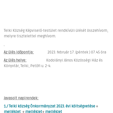
Telki Község Képviselő-testület rendkívüli ülését összehívom,
melyre tisztelettel meghívom.
Az ülés időpontja:
2023. február 17. (péntek ) 07.45 óra
Az ülés helye:
Kodolányi János Közösségi Ház és
Könyvtár, Telki, Petőfi u. 2-4.
Javasolt napirendek:
1./ Telki község Önkormányzat 2023. évi költségvetése
+
melléklet
+
melléklet
+
melléklet