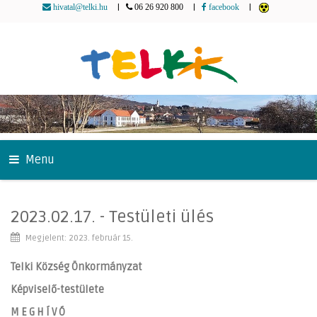
|
|
|
hivatal@telki.hu
06 26 920 800
facebook
Menu
2023.02.17. - Testületi ülés
Megjelent: 2023. február 15.
Telki Község Önkormányzat
Képviselő-testülete
M E G H Í V Ó