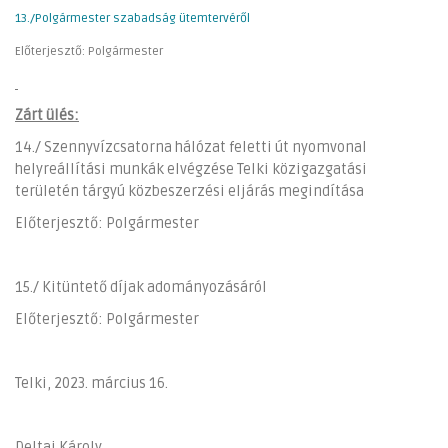
13./Polgármester szabadság ütemtervéről
Előterjesztő: Polgármester
Zárt ülés:
14./ Szennyvízcsatorna hálózat feletti út nyomvonal
helyreállítási munkák elvégzése Telki közigazgatási
területén tárgyú közbeszerzési eljárás megindítása
Előterjesztő: Polgármester
15./ Kitüntető díjak adományozásáról
Előterjesztő: Polgármester
Telki, 2023. március 16.
Deltai Károly