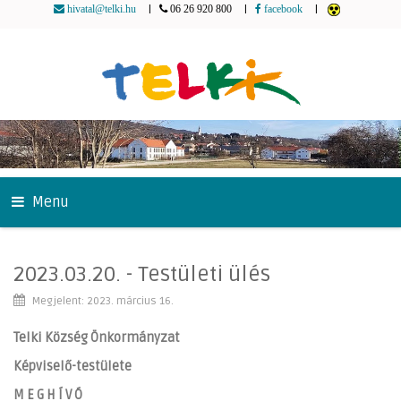
|
|
|
hivatal@telki.hu
06 26 920 800
facebook
Menu
2023.03.20. - Testületi ülés
Megjelent: 2023. március 16.
Telki Község Önkormányzat
Képviselő-testülete
M E G H Í V Ó