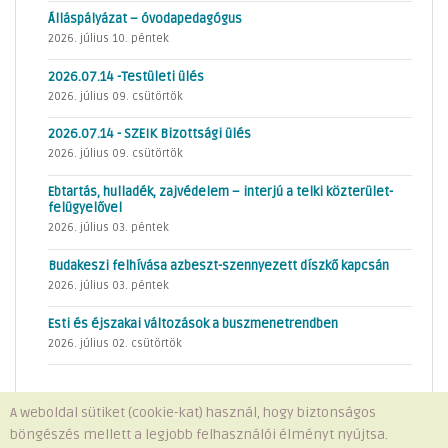
Álláspályázat – óvodapedagógus
2026. július 10. péntek
2026.07.14 -Testületi ülés
2026. július 09. csütörtök
2026.07.14 - SZEIK Bizottsági ülés
2026. július 09. csütörtök
Ebtartás, hulladék, zajvédelem – interjú a telki közterület-
felügyelővel
2026. július 03. péntek
Budakeszi felhívása azbeszt-szennyezett díszkő kapcsán
2026. július 03. péntek
Esti és éjszakai változások a buszmenetrendben
2026. július 02. csütörtök
A weboldal sütiket (cookie-kat) használ, hogy biztonságos
böngészés mellett a legjobb felhasználói élményt nyújtsa.
Minden jog fenntartva © 2026 Telki Község Önkormányzata