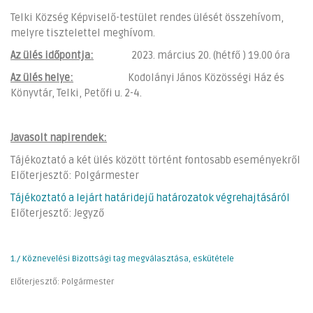
Telki Község Képviselő-testület rendes ülését összehívom,
melyre tisztelettel meghívom.
Az ülés időpontja:
2023. március 20. (hétfő ) 19.00 óra
Az ülés helye:
Kodolányi János Közösségi Ház és
Könyvtár, Telki, Petőfi u. 2-4.
Javasolt napirendek:
Tájékoztató a két ülés között történt fontosabb eseményekről
Előterjesztő: Polgármester
Tájékoztató a lejárt határidejű határozatok végrehajtásáról
Előterjesztő: Jegyző
1./ Köznevelési Bizottsági tag megválasztása, eskütétele
Előterjesztő: Polgármester