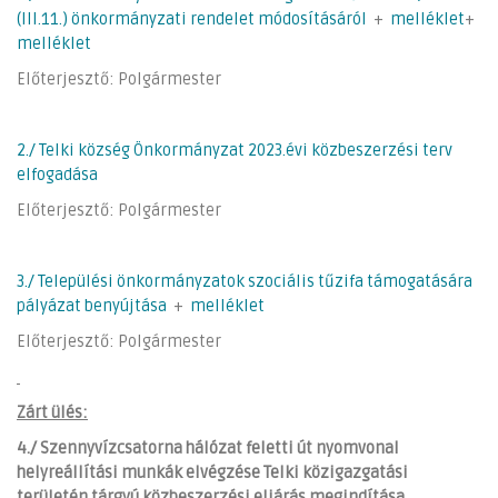
(III.11.) önkormányzati rendelet módosításáról
+
melléklet
+
melléklet
Előterjesztő: Polgármester
2./ Telki község Önkormányzat 2023.évi közbeszerzési terv
elfogadása
Előterjesztő: Polgármester
3./ Települési önkormányzatok szociális tűzifa támogatására
pályázat benyújtása
+
melléklet
Előterjesztő: Polgármester
Zárt ülés:
4./
Szennyvízcsatorna hálózat feletti út nyomvonal
helyreállítási munkák elvégzése Telki közigazgatási
területén tárgyú közbeszerzési eljárás megindítása