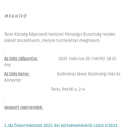
M E G H Í V Ó
Telki Község Képviselő-testület Pénzügyi Bizottság rendes
ülését összehívom, melyre tisztelettel meghívom
.
Az ülés időpontja:
2023. március 20. ( hétfő) 18.15
óra
Az ülés helye:
Kodolányi János Közösségi Ház és
Könyvtár
Telki, Petőfi u. 2-4.
Javasolt napirendek:
1./Az Önkormányzat 2022. évi költségvetéséről szóló 3/2022.