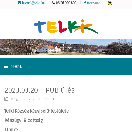
|
|
|
hivatal@telki.hu
06 26 920 800
facebook
Menu
2023.03.20. - PÜB ülés
Megjelent: 2023. március 16.
Telki Község Képviselő-testülete
Pénzügyi Bizottság
Elnöke