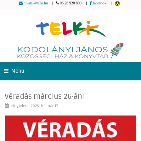
|
|
|
hivatal@telki.hu
06 26 920 800
facebook
Menu
Véradás március 26-án!
Megjelent: 2025. február 17.