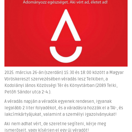
2025. március 26-án (szerdán) 15:30 és 18:00 között a Magyar
Vöröskereszt szervezésében véradás lesz Telkiben, a
Kodolányi János Közösségi Tér és Könyvtárban (2089 Telki,
Petőfi Sándor utca 2-4.).
A véradás napján a véradók egyenek rendesen, igyanak
legalább 2 liter folyadékot, és a váradásra hozzák el a TAJ-, és
lakcímkártyájukat, valamint a személyi igazolványukat!
Aki nem adhat vért, de szeretne segíteni, kérje meg
ismerőseit, vagy kísérjen el egy új véradót!