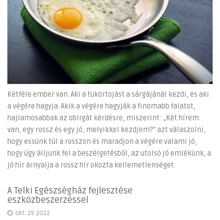
Kétféle ember van. Aki a tükörtojást a sárgájánál kezdi, és aki
a végére hagyja. Akik a végére hagyják a finomabb falatot,
hajlamosabbak az obligát kérdésre, miszerint: „Két hírem
van, egy rossz és egy jó, melyikkel kezdjem?” azt válaszolni,
hogy essünk túl a rosszon és maradjon a végére valami jó,
hogy úgy álljunk fel a beszélgetésből, az utolsó jó emlékünk, a
jó hír árnyalja a rossz hír okozta kellemetlenséget.
A Telki Egészségház fejlesztése
eszközbeszerzéssel
okt. 28 2022