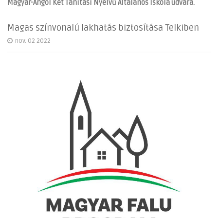
Magyar-Angol Két Tanítási Nyelvű Általános Iskola udvara.
Magas színvonalú lakhatás biztosítása Telkiben
nov. 02 2022