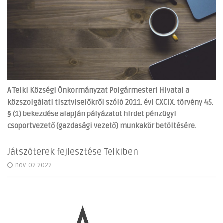
A Telki Községi Önkormányzat Polgármesteri Hivatal a
közszolgálati tisztviselőkről szóló 2011. évi CXCIX. törvény 45.
§ (1) bekezdése alapján pályázatot hirdet pénzügyi
csoportvezető (gazdasági vezető) munkakör betöltésére.
Játszóterek fejlesztése Telkiben
nov. 02 2022