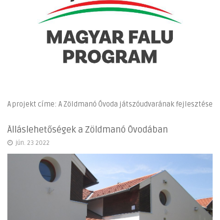
A projekt címe: A Zöldmanó Óvoda játszóudvarának fejlesztése
Álláslehetőségek a Zöldmanó Óvodában
jún. 23 2022