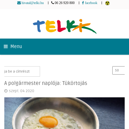
|
|
|
hivatal@telki.hu
06 26 920 800
facebook
Menu
A polgármester naplója: Tükörtojás
szept. 04 2020