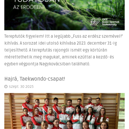
Terepfutók figyelem! Itt a legújabb „Fuss az erdész szemével!”
kihívás. A sorozat idei utolsó kihívása 2023. december 31-ig
teljesíthető. A terepfutás rajongói ismét egy körtúrán
mérettethetik meg magukat, aminek ezúttal a kezdő- és
egyben végpontja Nagykovácsiban található.
Hajrá, Taekwondo-csapat!
szept. 30 2025