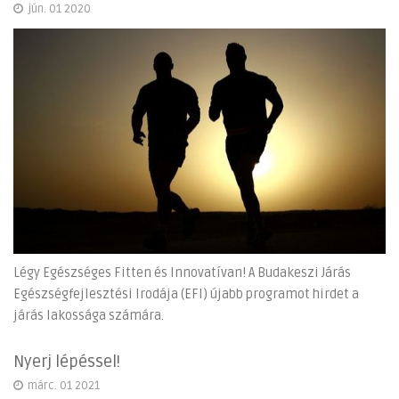
jún. 01 2020
Légy Egészséges Fitten és Innovatívan! A Budakeszi Járás
Egészségfejlesztési Irodája (EFI) újabb programot hirdet a
járás lakossága számára.
Nyerj lépéssel!
márc. 01 2021