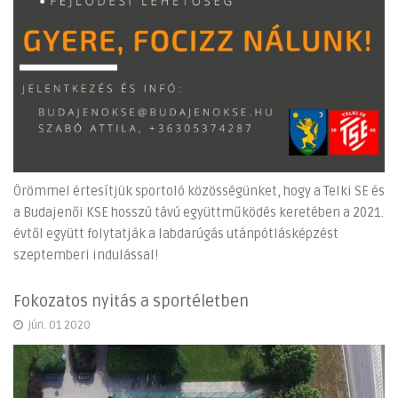
Örömmel értesítjük sportoló közösségünket, hogy a Telki SE és
a Budajenői KSE hosszú távú együttműködés keretében a 2021.
évtől együtt folytatják a labdarúgás utánpótlásképzést
szeptemberi indulással!
Fokozatos nyitás a sportéletben
jún. 01 2020