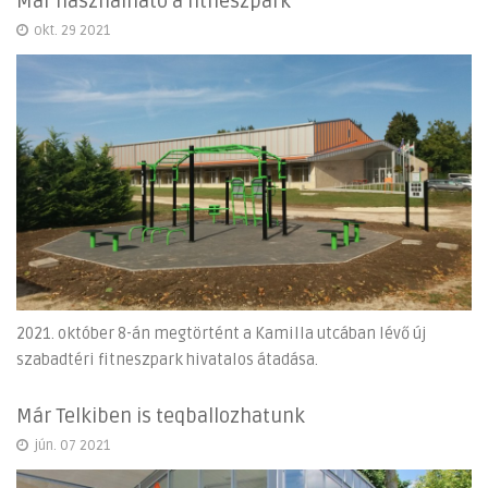
Már használható a fitneszpark
okt. 29 2021
2021. október 8-án megtörtént a Kamilla utcában lévő új
szabadtéri fitneszpark hivatalos átadása.
Már Telkiben is teqballozhatunk
jún. 07 2021