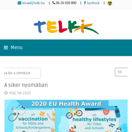
|
|
|
hivatal@telki.hu
06 26 920 800
facebook
Menu
A siker nyomában
máj. 06 2021