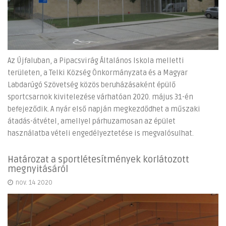
Az Újfaluban, a Pipacsvirág Általános Iskola melletti
területen, a Telki Község Önkormányzata és a Magyar
Labdarúgó Szövetség közös beruházásaként épülő
sportcsarnok kivitelezése várhatóan 2020. május 31-én
befejeződik. A nyár első napján megkezdődhet a műszaki
átadás-átvétel, amellyel párhuzamosan az épület
használatba vételi engedélyeztetése is megvalósulhat.
Határozat a sportlétesítmények korlátozott
megnyitásáról
nov. 14 2020