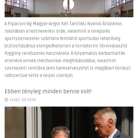
A Pipacsvirág Magyar-Angol Két Tanítási Nyelvű Általános
Iskolában a testnevelési órák, valamint a település
sportszervezetei számára fennálló sportolási lehetőség
biztosításához elengedhetetlen a tornatermi térelválasztó
függöny rendszeres használata. A folyamatos karbantartás
ellenére ennek mechanikai meghibásodása, valamint
szerkezeti romlása (ami balesetveszélyt is magában hordoz)
időszerűvé tette a teljes cseréjét.
Ebben tényleg minden benne volt!
szept. 09 2020