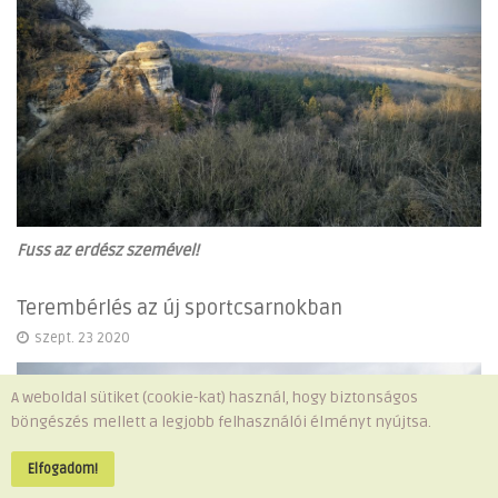
Fuss az erdész szemével!
Terembérlés az új sportcsarnokban
szept. 23 2020
A weboldal sütiket (cookie-kat) használ, hogy biztonságos
böngészés mellett a legjobb felhasználói élményt nyújtsa.
Elfogadom!