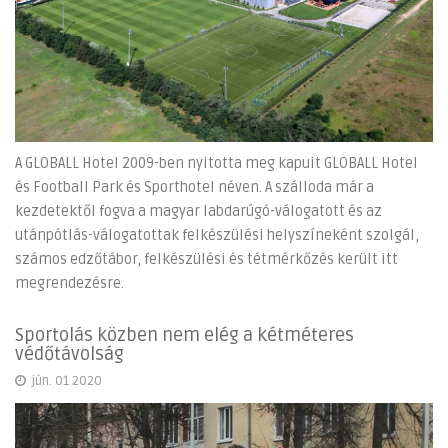
A GLOBALL Hotel 2009-ben nyitotta meg kapuit GLOBALL Hotel
és Football Park és Sporthotel néven. A szálloda már a
kezdetektől fogva a magyar labdarúgó-válogatott és az
utánpótlás-válogatottak felkészülési helyszíneként szolgál,
számos edzőtábor, felkészülési és tétmérkőzés került itt
megrendezésre.
Sportolás közben nem elég a kétméteres
védőtávolság
jún. 01 2020