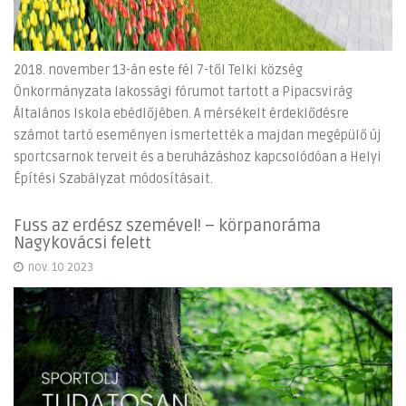
2018. november 13-án este fél 7-től Telki község
Önkormányzata lakossági fórumot tartott a Pipacsvirág
Általános Iskola ebédlőjében. A mérsékelt érdeklődésre
számot tartó eseményen ismertették a majdan megépülő új
sportcsarnok terveit és a beruházáshoz kapcsolódóan a Helyi
Építési Szabályzat módosításait.
Fuss az erdész szemével! – körpanoráma
Nagykovácsi felett
nov. 10 2023