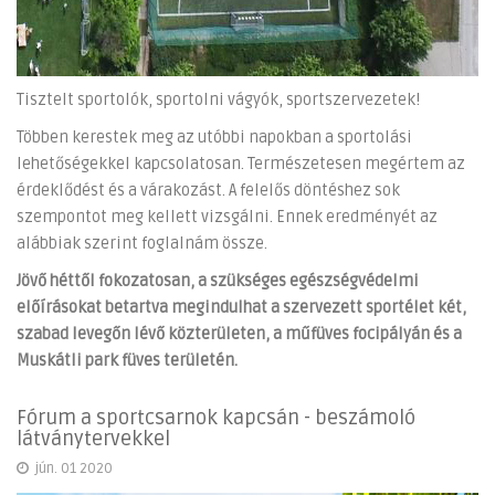
Tisztelt sportolók, sportolni vágyók, sportszervezetek!
Többen kerestek meg az utóbbi napokban a sportolási
lehetőségekkel kapcsolatosan. Természetesen megértem az
érdeklődést és a várakozást. A felelős döntéshez sok
szempontot meg kellett vizsgálni. Ennek eredményét az
alábbiak szerint foglalnám össze.
Jövő héttől fokozatosan, a szükséges egészségvédelmi
előírásokat betartva megindulhat a szervezett sportélet két,
szabad levegőn lévő közterületen, a műfüves focipályán és a
Muskátli park füves területén.
Fórum a sportcsarnok kapcsán - beszámoló
látványtervekkel
jún. 01 2020