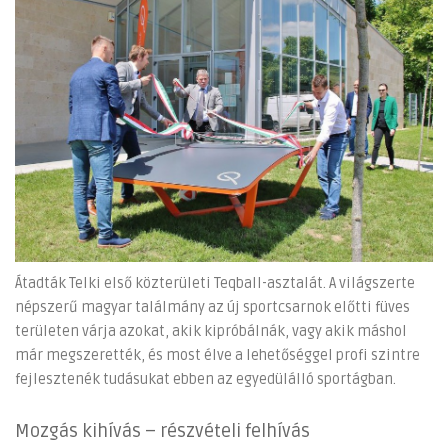
Átadták Telki első közterületi Teqball-asztalát. A világszerte
népszerű magyar találmány az új sportcsarnok előtti füves
területen várja azokat, akik kipróbálnák, vagy akik máshol
már megszerették, és most élve a lehetőséggel profi szintre
fejlesztenék tudásukat ebben az egyedülálló sportágban.
Mozgás kihívás – részvételi felhívás