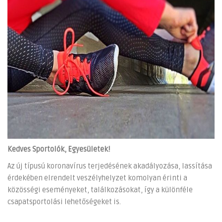
Kedves Sportolók, Egyesületek!
Az új típusú koronavírus terjedésének akadályozása, lassítása
érdekében elrendelt veszélyhelyzet komolyan érinti a
közösségi eseményeket, találkozásokat, így a különféle
csapatsportolási lehetőségeket is.