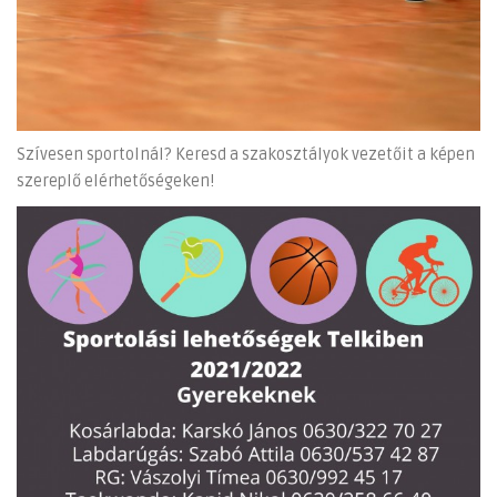
Szívesen sportolnál? Keresd a szakosztályok vezetőit a képen
szereplő elérhetőségeken!