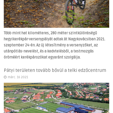
Több mint hat kilométeres, 280 méter szintkülönbségű
hegyikerékpár-versenypályát adtak át Nagykovácsiban 2021.
szeptember 24-én. Az új létesítmény a versenyzőket, az
utánpótlás-nevelést, és a kedvtelésből, a testmozgás
öröméért kerékpározókat egyaránt szolgálja.
Pátyi területen tovább bővül a telki edzőcentrum
márc. 16 2021