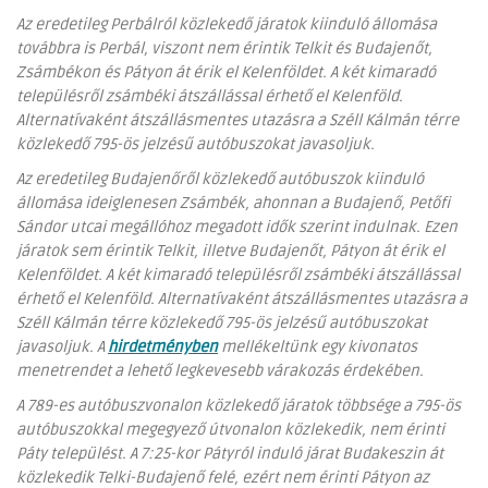
Az eredetileg Perbálról közlekedő járatok kiinduló állomása
továbbra is Perbál, viszont nem érintik Telkit és Budajenőt,
Zsámbékon és Pátyon át érik el Kelenföldet. A két kimaradó
településről zsámbéki átszállással érhető el Kelenföld.
Alternatívaként átszállásmentes utazásra a Széll Kálmán térre
közlekedő 795-ös jelzésű autóbuszokat javasoljuk.
Az eredetileg Budajenőről közlekedő autóbuszok kiinduló
állomása ideiglenesen Zsámbék, ahonnan a Budajenő, Petőfi
Sándor utcai megállóhoz megadott idők szerint indulnak. Ezen
járatok sem érintik Telkit, illetve Budajenőt, Pátyon át érik el
Kelenföldet. A két kimaradó településről zsámbéki átszállással
érhető el Kelenföld. Alternatívaként átszállásmentes utazásra a
Széll Kálmán térre közlekedő 795-ös jelzésű autóbuszokat
javasoljuk. A
hirdetményben
mellékeltünk egy kivonatos
menetrendet a lehető legkevesebb várakozás érdekében.
A 789-es autóbuszvonalon közlekedő járatok többsége a 795-ös
autóbuszokkal megegyező útvonalon közlekedik, nem érinti
Páty települést. A 7:25-kor Pátyról induló járat Budakeszin át
közlekedik Telki-Budajenő felé, ezért nem érinti Pátyon az