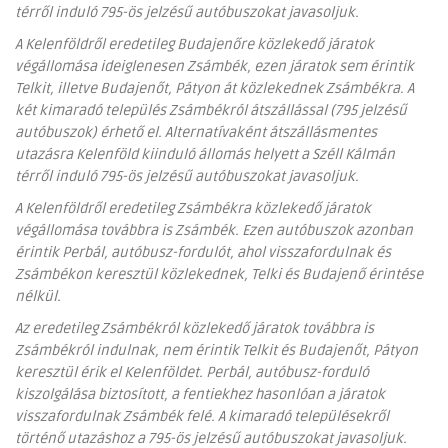
térről induló 795-ös jelzésű autóbuszokat javasoljuk.
A Kelenföldről eredetileg Budajenőre közlekedő járatok
végállomása ideiglenesen Zsámbék, ezen járatok sem érintik
Telkit, illetve Budajenőt, Pátyon át közlekednek Zsámbékra. A
két kimaradó település Zsámbékról átszállással (795 jelzésű
autóbuszok) érhető el. Alternatívaként átszállásmentes
utazásra Kelenföld kiinduló állomás helyett a Széll Kálmán
térről induló 795-ös jelzésű autóbuszokat javasoljuk.
A Kelenföldről eredetileg Zsámbékra közlekedő járatok
végállomása továbbra is Zsámbék. Ezen autóbuszok azonban
érintik Perbál, autóbusz-fordulót, ahol visszafordulnak és
Zsámbékon keresztül közlekednek, Telki és Budajenő érintése
nélkül.
Az eredetileg Zsámbékról közlekedő járatok továbbra is
Zsámbékról indulnak, nem érintik Telkit és Budajenőt, Pátyon
keresztül érik el Kelenföldet. Perbál, autóbusz-forduló
kiszolgálása biztosított, a fentiekhez hasonlóan a járatok
visszafordulnak Zsámbék felé. A kimaradó településekről
történő utazáshoz a 795-ös jelzésű autóbuszokat javasoljuk.