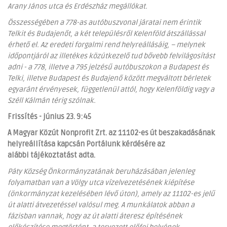
Arany János utca és Erdészház megállókat.
Összességében a 778-as autóbuszvonal járatai nem érintik
Telkit és Budajenőt, a két településről Kelenföld átszállással
érhető el. Az eredeti forgalmi rend helyreállásáig, – melynek
időpontjáról az illetékes közútkezelő tud bővebb felvilágosítást
adni - a 778, illetve a 795 jelzésű autóbuszokon a Budapest és
Telki, illetve Budapest és Budajenő között megváltott bérletek
egyaránt érvényesek, függetlenül attól, hogy Kelenföldig vagy a
Széll Kálmán térig szólnak.
Frissítés - június 23. 9:45
A Magyar Közút Nonprofit Zrt. az 11102-es út beszakadásának
helyreállítása kapcsán Portálunk kérdésére az
alábbi tájékoztatást adta.
Páty Község Önkormányzatának beruházásában jelenleg
folyamatban van a Völgy utca vízelvezetésének kiépítése
(önkormányzat kezelésében lévő úton), amely az 11102-es jelű
út alatti átvezetéssel valósul meg. A munkálatok abban a
fázisban vannak, hogy az út alatti áteresz építésének