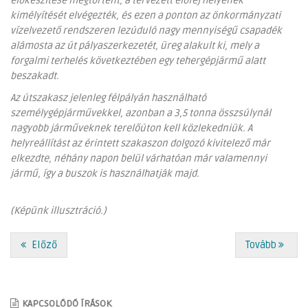
előkészítése megtörtént, a tervezett előfej helyének
kimélyítését elvégezték, és ezen a ponton az önkormányzati
vízelvezető rendszeren lezúduló nagy mennyiségű csapadék
alámosta az út pályaszerkezetét, üreg alakult ki, mely a
forgalmi terhelés következtében egy tehergépjármű alatt
beszakadt.
Az útszakasz jelenleg félpályán használható
személygépjárművekkel, azonban a 3,5 tonna összsúlynál
nagyobb járműveknek terelőúton kell közlekedniük. A
helyreállítást az érintett szakaszon dolgozó kivitelező már
elkezdte, néhány napon belül várhatóan már valamennyi
jármű, így a buszok is használhatják majd.
(Képünk illusztráció.)
Előző
Tovább
KAPCSOLÓDÓ ÍRÁSOK