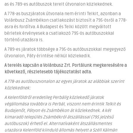
as és 789-es autóbuszok terelt útvonalon közlekednek.
A 778-as buszjáratok útvonala nem érinti Telkit, azonban a
Volánbusz Zsámbékon csatlakozást biztosít a 795-ösről a 778-
asra és fordítva. A Budapest és Telki között megváltott
bérletek érvényesek a csatlakozó 795-ös autóbuszokkal
történő utazásra is.
A 789-es járatok többsége a 795-ös autóbuszokkal megegyező
útvonalon, Páty érintése nélkül közlekedik.
A terelés kapcsán a Volánbusz Zrt. Portálunk megkeresésére a
következő, részletesebb tájékoztatást adta.
A 778-as autóbuszvonalon az egyes járatok az alábbiak szerint
közlekednek:
A Kelenföldről eredetileg Perbálig közlekedő járatok
végállomása továbbra is Perbál, viszont nem érintik Telkit és
Budajenőt, Pátyon és Zsámbékon át közlekednek. A két
kimaradó település Zsámbékról átszállással (795 jelzésű
autóbuszok) érhető el. Alternatívaként átszállásmentes
utazásra Kelenföld kiinduló állomás helyett a Széll Kálmán