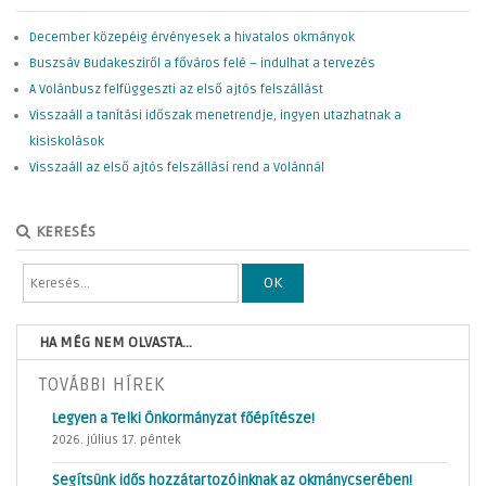
December közepéig érvényesek a hivatalos okmányok
Buszsáv Budakesziről a főváros felé – indulhat a tervezés
A Volánbusz felfüggeszti az első ajtós felszállást
Visszaáll a tanítási időszak menetrendje, ingyen utazhatnak a
kisiskolások
Visszaáll az első ajtós felszállási rend a Volánnál
KERESÉS
OK
HA MÉG NEM OLVASTA...
TOVÁBBI HÍREK
Legyen a Telki Önkormányzat főépítésze!
2026. július 17. péntek
Segítsünk idős hozzátartozóinknak az okmánycserében!