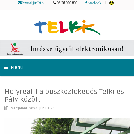
|
|
|
hivatal@telki.hu
06 26 920 800
facebook
Menu
Helyreállt a buszközlekedés Telki és
Páty között
Megjelent: 2020. június 22.