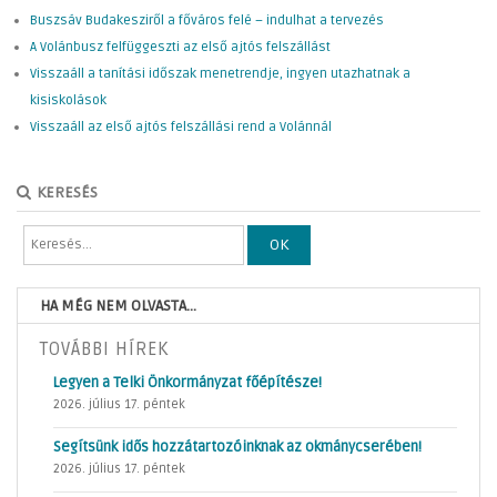
Buszsáv Budakesziről a főváros felé – indulhat a tervezés
A Volánbusz felfüggeszti az első ajtós felszállást
Visszaáll a tanítási időszak menetrendje, ingyen utazhatnak a
kisiskolások
Visszaáll az első ajtós felszállási rend a Volánnál
KERESÉS
OK
HA MÉG NEM OLVASTA...
TOVÁBBI HÍREK
Legyen a Telki Önkormányzat főépítésze!
2026. július 17. péntek
Segítsünk idős hozzátartozóinknak az okmánycserében!
2026. július 17. péntek