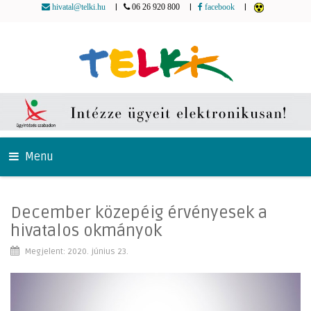
|
|
|
hivatal@telki.hu
06 26 920 800
facebook
Menu
December közepéig érvényesek a
hivatalos okmányok
Megjelent: 2020. június 23.