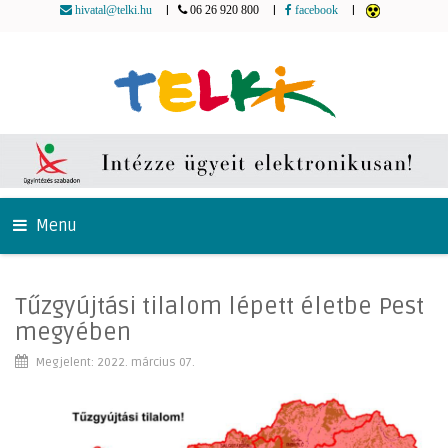
|
|
|
hivatal@telki.hu
06 26 920 800
facebook
Menu
Tűzgyújtási tilalom lépett életbe Pest
megyében
Megjelent: 2022. március 07.