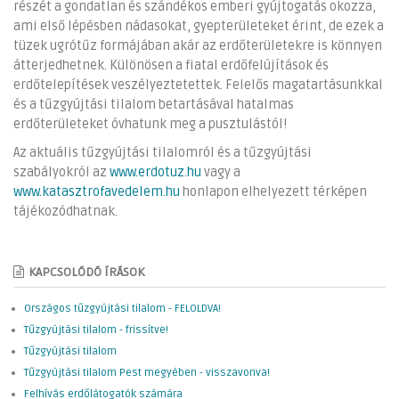
részét a gondatlan és szándékos emberi gyújtogatás okozza,
ami első lépésben nádasokat, gyepterületeket érint, de ezek a
tüzek ugrótűz formájában akár az erdőterületekre is könnyen
átterjedhetnek. Különösen a fiatal erdőfelújítások és
erdőtelepítések veszélyeztetettek. Felelős magatartásunkkal
és a tűzgyújtási tilalom betartásával hatalmas
erdőterületeket óvhatunk meg a pusztulástól!
Az aktuális tűzgyújtási tilalomról és a tűzgyújtási
szabályokról az
www.erdotuz.hu
vagy a
www.katasztrofavedelem.hu
honlapon elhelyezett térképen
tájékozódhatnak.
KAPCSOLÓDÓ ÍRÁSOK
Országos tűzgyújtási tilalom - FELOLDVA!
Tűzgyújtási tilalom - frissítve!
Tűzgyújtási tilalom
Tűzgyújtási tilalom Pest megyében - visszavonva!
Felhívás erdőlátogatók számára