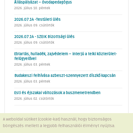
Álláspályázat – óvodapedagógus
2026. július 10. péntek
2026.07.14 -Testületi ülés
2026. július 09. csütörtök
2026.07.14 - SZEIK Bizottsági ülés
2026. július 09. csütörtök
Ebtartás, hulladék, zajvédelem – interjú a telki közterület-
felügyelővel
2026. július 03. péntek
Budakeszi felhívása azbeszt-szennyezett díszkő kapcsán
2026. július 03. péntek
Esti és éjszakai változások a buszmenetrendben
2026. július 02. csütörtök
A weboldal sütiket (cookie-kat) használ, hogy biztonságos
böngészés mellett a legjobb felhasználói élményt nyújtsa.
Minden jog fenntartva © 2026 Telki Község Önkormányzata