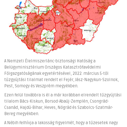
A Nemzeti Élelmiszerlánc-biztonsági Hatóság a
Belügyminisztérium Országos Katasztrófavédelmi
Főigazgatóságának egyetértésével, 2022. március 5-től
tűzgyújtási tilalmat rendelt el Fejér, Jász-Nagykun-Szolnok,
Pest, Somogy és Veszprém megyékben.
Ezen felül továbbra is él a már korábban elrendelt tűzgyújtási
tilalom Bács-Kiskun, Borsod-Abaúj-Zemplén, Csongrád-
Csanád, Hajdú-Bihar, Heves, Nógrád és Szabolcs-Szatmár-
Bereg megyékben.
A Nébih felhívja a lakosság figyelmét, hogy a tűzesetek nagy