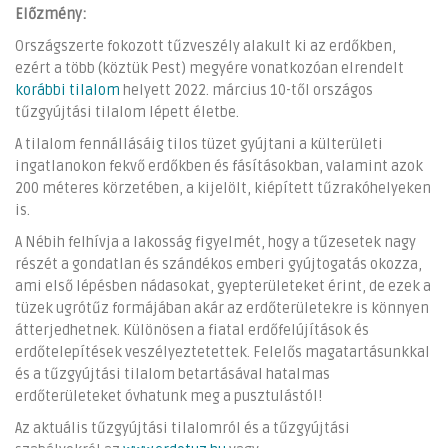
Előzmény:
Országszerte fokozott tűzveszély alakult ki az erdőkben,
ezért a több (köztük Pest) megyére vonatkozóan elrendelt
korábbi tilalom
helyett 2022. március 10-től országos
tűzgyújtási tilalom lépett életbe.
A tilalom fennállásáig tilos tüzet gyújtani a külterületi
ingatlanokon fekvő erdőkben és fásításokban, valamint azok
200 méteres körzetében, a kijelölt, kiépített tűzrakóhelyeken
is.
A Nébih felhívja a lakosság figyelmét, hogy a tűzesetek nagy
részét a gondatlan és szándékos emberi gyújtogatás okozza,
ami első lépésben nádasokat, gyepterületeket érint, de ezek a
tüzek ugrótűz formájában akár az erdőterületekre is könnyen
átterjedhetnek. Különösen a fiatal erdőfelújítások és
erdőtelepítések veszélyeztetettek. Felelős magatartásunkkal
és a tűzgyújtási tilalom betartásával hatalmas
erdőterületeket óvhatunk meg a pusztulástól!
Az aktuális tűzgyújtási tilalomról és a tűzgyújtási