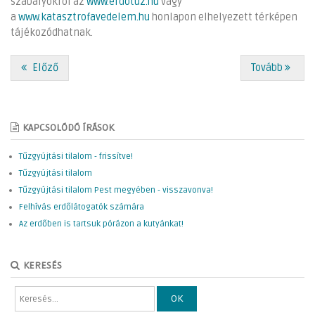
szabályokról az
www.erdotuz.hu
vagy
a
www.katasztrofavedelem.hu
honlapon elhelyezett térképen
tájékozódhatnak.
Előző
Tovább
KAPCSOLÓDÓ ÍRÁSOK
Tűzgyújtási tilalom - frissítve!
Tűzgyújtási tilalom
Tűzgyújtási tilalom Pest megyében - visszavonva!
Felhívás erdőlátogatók számára
Az erdőben is tartsuk pórázon a kutyánkat!
KERESÉS
OK