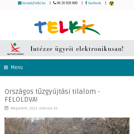
|
|
|
hivatal@telki.hu
06 26 920 800
facebook
Menu
Országos tűzgyújtási tilalom -
FELOLDVA!
Megjelent: 2022. március 10.