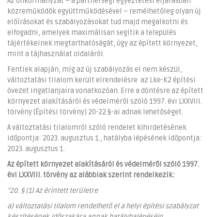
Az önkormányzat – a partnerségi egyeztetési eljárásban
közreműködők együttműködésével – remélhetőleg olyan új
előírásokat és szabályozásokat tud majd megalkotni és
elfogadni, amelyek maximálisan segítik a település
tájértékeinek megtarthatóságát, úgy az épített környezet,
mint a tájhasználat oldaláról.
Fentiek alapján, míg az új szabályozás el nem készül,
változtatási tilalom került elrendelésre az Lke-K2 építési
övezet ingatlanjaira vonatkozóan. Erre a döntésre az épített
környezet alakításáról és védelméről szóló 1997. évi LXXVIII.
törvény (Építési törvény) 20-22.§-ai adnak lehetőséget.
A változtatási tilalomról szóló rendelet kihirdetésének
időpontja: 2023. augusztus 1., hatályba lépésének időpontja:
2023. augusztus 1.
Az épített környezet alakításáról és védelméről szóló 1997.
évi LXXVIII. törvény az alábbiak szerint rendelkezik:
"
20. § (1) Az érintett területre
a) változtatási tilalom rendelhető el a helyi építési szabályzat
készítésének időszakára annak hatálybalépéséig,