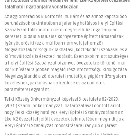
változtatási tilalmat rendelt el Telki Lke-K2 építési övezetben
található ingatlanjaira vonatkozóan.
Az agglomerációs kiköltözési hullám és az ahhoz kapcsolódó
beruházások tekintetében a jelenleg hatályos Helyi Építési
Szabályzat több ponton nem megfelelő. Az ingatlanpiac
keresleti oldala a falusias környezetbe épített társasházak
igényét erősíti (ez a múltban nem volt jellemző).
Megváltoztak térségünk lakhatási, közlekedési szokásai és a
klímaváltozás is érezteti hatását. Ezen okok miatt szükséges
a Helyi Építési Szabályzat bizonyos övezetekre történő, mai
kor kihívásaira jobban reagáló részletezettségű kidolgozása.
Megvizsgálandó a zöldterületi mutató, a gépjárműforgalom
kezelésnek, parkolásnak a kérdése és az épületek
paraméterei egyaránt.
Telki Község Önkormányzat képviselő-testülete 82/2023.
(VI.31.) számú önkormányzati határozatával döntött arról,
hogy Telki község hatályos Helyi Építési Szabályzatában az
Lke-K2 övezettel jelölt övezetek tekintetében megindítja a
Helyi Építési Szabályzat módosítására irányuló eljárást.