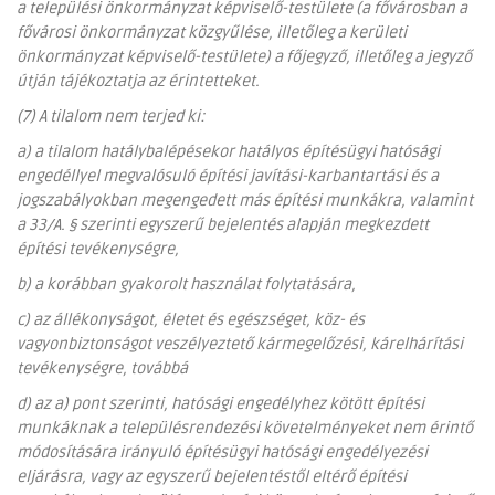
a települési önkormányzat képviselő-testülete (a fővárosban a
fővárosi önkormányzat közgyűlése, illetőleg a kerületi
önkormányzat képviselő-testülete) a főjegyző, illetőleg a jegyző
útján tájékoztatja az érintetteket.
(7) A tilalom nem terjed ki:
a) a tilalom hatálybalépésekor hatályos építésügyi hatósági
engedéllyel megvalósuló építési javítási-karbantartási és a
jogszabályokban megengedett más építési munkákra, valamint
a 33/A. § szerinti egyszerű bejelentés alapján megkezdett
építési tevékenységre,
b) a korábban gyakorolt használat folytatására,
c) az állékonyságot, életet és egészséget, köz- és
vagyonbiztonságot veszélyeztető kármegelőzési, kárelhárítási
tevékenységre, továbbá
d) az a) pont szerinti, hatósági engedélyhez kötött építési
munkáknak a településrendezési követelményeket nem érintő
módosítására irányuló építésügyi hatósági engedélyezési
eljárásra, vagy az egyszerű bejelentéstől eltérő építési