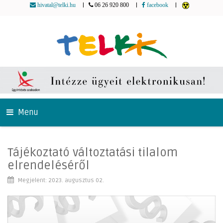
|
|
|
hivatal@telki.hu
06 26 920 800
facebook
Menu
Tájékoztató változtatási tilalom
elrendeléséről
Megjelent: 2023. augusztus 02.