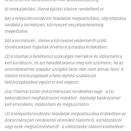
b) telekalakítási, illetve építési tilalom rendelhető el
ba) a településrendezési feladatok megvalósítása, végrehajtása,
továbbá a természeti, környezeti veszélyeztetettség
megelőzése,
bb) a természet-, illetve a környezet védelméről szóló
törvényekben foglaltak érvényre juttatása érdekében.
(2) A tilalmat a feltétlenül szükséges mértékre és időtartamra
kell korlátozni, és azt haladéktalanul meg kell szüntetni, ha az
elrendelésének alapjául szolgáló okok már nem állnak fenn. A
tilalom felülvizsgálatát a helyi építési szabályzat
felülvizsgálatával együtt el kell végezni.
(2a) Tilalmat külön önkormányzati rendelettel vagy - a (4)
bekezdésben meghatározott indokból - hatósági határozattal
kell elrendelni, módosítani és megszüntetni.
(3) A településrendezési feladatok megvalósulása érdekében az
önkormányzati rendelettel elrendelt tilalomról, korlátozásról
vagy ezek megszüntetéséről - a változtatási tilalom kivételével -