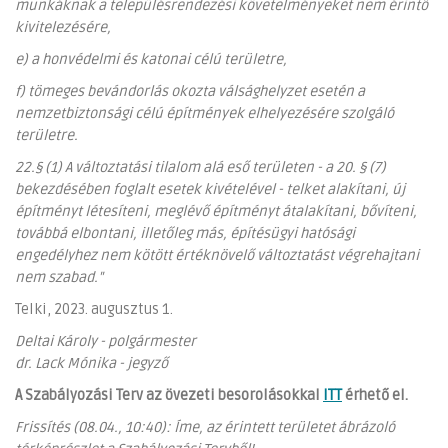
munkáknak a településrendezési követelményeket nem érintő
kivitelezésére,
e) a honvédelmi és katonai célú területre,
f) tömeges bevándorlás okozta válsághelyzet esetén a
nemzetbiztonsági célú építmények elhelyezésére szolgáló
területre.
22.§
(1) A változtatási tilalom alá eső területen - a 20. § (7)
bekezdésében foglalt esetek kivételével - telket alakítani, új
építményt létesíteni, meglévő építményt átalakítani, bővíteni,
továbbá elbontani, illetőleg más, építésügyi hatósági
engedélyhez nem kötött értéknövelő változtatást végrehajtani
nem szabad."
Telki, 2023. augusztus 1.
Deltai Károly - polgármester
dr. Lack Mónika - jegyző
A Szabályozási Terv az övezeti besorolásokkal
ITT
érhető el.
Frissítés (08.04., 10:40): Íme, az érintett területet ábrázoló