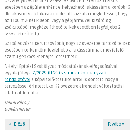
A szabályozás módosításával az övezetbe tartozó telkek
esetében az épületenként elhelyezhető lakásszám a korábbi 6
db lakásról 4 db lakásra módosult, azzal a megkötéssel, hogy
az 1500 m2-nél kisebb, vagy a gépjárművel kizárólag
zsákutcából megközelíthető telkek esetében legfeljebb 2
lakás létesíthető.
Szabályozásra került továbbá, hogy az övezetbe tartozó telkek
esetében telkenként legfeljebb a lakásszámnak megfelelő
számú gépkocsi-behajtó létesíthető.
A Helyi Építési Szabályzat módosításának elfogadásával
egyidejűleg
a 7/2025. (II.25.) számú önkormányzati
rendeletével
a képviselő-testület arról is döntött, hogy a
tervezéssel érintett Lke-K2 övezetre elrendelt változtatási
tilalmat feloldja.
Deltai Károly
polgármester
Előző
Tovább