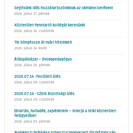
Segítsünk idős hozzátartozóinknak az okmánycserében!
2026. július 17. péntek
Közterület-fenntartó kollégát keresünk!
2026. július 16. csütörtök
TN: böngéssze át nyári híreinket!
2026. július 14. kedd
Álláspályázat – óvodapedagógus
2026. július 10. péntek
2026.07.14 -Testületi ülés
2026. július 09. csütörtök
2026.07.14 - SZEIK Bizottsági ülés
2026. július 09. csütörtök
Ebtartás, hulladék, zajvédelem – interjú a telki közterület-
felügyelővel
2026. július 03. péntek
Budakeszi felhívása azbeszt-szennyezett díszkő kapcsán