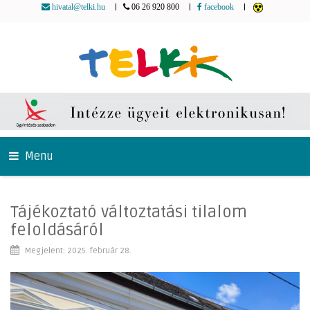
|
|
|
hivatal@telki.hu
06 26 920 800
facebook
Menu
Tájékoztató változtatási tilalom
feloldásáról
Megjelent: 2025. február 28.