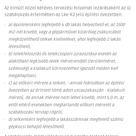
Az elmúlt közel kétéves tervezési folyamat lezárásaként az új
szabályozás értelmében az Lke-K2 jelű építési övezetben:
a) épületenként legfeljebb 4 db lakás helyezhető el, az 1500
m2-nél kisebb, vagy a gépjárművel kizárólag zsákutcából
megközelíthető telkek kivételével, ahol legfeljebb 2 lakás
létesíthető,
b) telekfelosztás és telekcsoport újraosztása esetén az
alakítható legkisebb telek méretrendjét (területméret,
szélesség) a kialakult környezethez igazodó módon kell
megállapítani,
c) az előkert mérete a telken, - annak hiányában az építési
övezetben az érintett tömb adott utcaszakaszán - kialakult
méretű, de annak mérete nem lehet kisebb, mint 5,0 m, az
ettől eltérő esetekben megtartandó előkert méretét a
szabályozási tervlap rögzíti,
d) telkenként legfeljebb a lakásszámnak megfelelő számú
gépkocsi behajtó létesíthető.