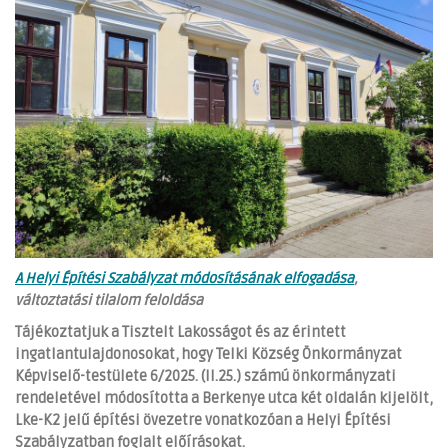
A Helyi Építési Szabályzat módosításának elfogadása
,
változtatási tilalom feloldása
Tájékoztatjuk a Tisztelt Lakosságot és az érintett
ingatlantulajdonosokat, hogy Telki Község Önkormányzat
Képviselő-testülete 6/2025. (II.25.) számú önkormányzati
rendeletével módosította a Berkenye utca két oldalán kijelölt,
Lke-K2 jelű építési övezetre vonatkozóan a Helyi Építési
Szabályzatban foglalt előírásokat.