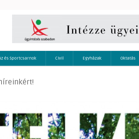
áz és Sportcsarnok
Civil
Egyházak
Oktatás
híreinkért!