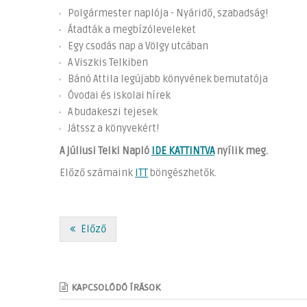
Polgármester naplója - Nyáridő, szabadság!
Átadták a megbízóleveleket
Egy csodás nap a Völgy utcában
A Viszkis Telkiben
Bánó Attila legújabb könyvének bemutatója
Óvodai és iskolai hírek
A budakeszi tejesek
Játssz a könyvekért!
A júliusi Telki Napló
IDE KATTINTVA
nyílik meg.
Előző számaink
ITT
böngészhetők.
Előző
KAPCSOLÓDÓ ÍRÁSOK