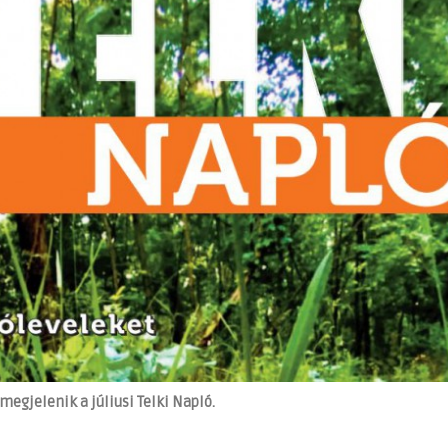
gjelenik a júliusi Telki Napló.