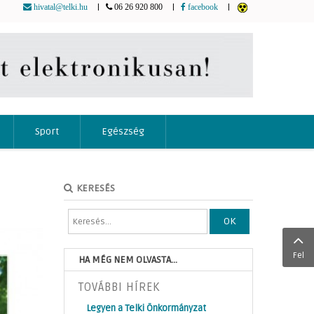
|
|
|
hivatal@telki.hu
06 26 920 800
facebook
Sport
Egészség
KERESÉS
OK
Fel
HA MÉG NEM OLVASTA...
TOVÁBBI HÍREK
Legyen a Telki Önkormányzat