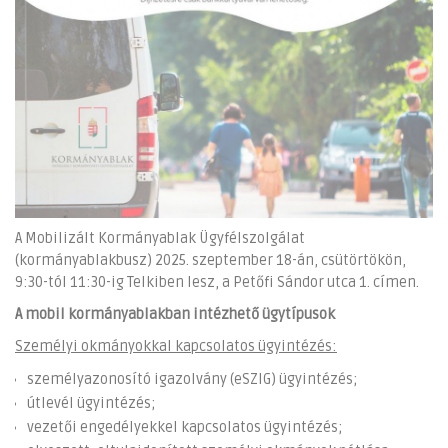
A Mobilizált Kormányablak Ügyfélszolgálat
(kormányablakbusz) 2025. szeptember 18-án, csütörtökön,
9:30-tól 11:30-ig Telkiben lesz, a Petőfi Sándor utca 1. címen.
A mobil kormányablakban intézhető ügytípusok
Személyi okmányokkal kapcsolatos ügyintézés:
személyazonosító igazolvány (eSZIG) ügyintézés;
útlevél ügyintézés;
vezetői engedélyekkel kapcsolatos ügyintézés;