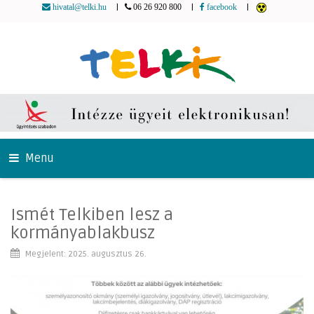
|
|
|
hivatal@telki.hu
06 26 920 800
facebook
Menu
Ismét Telkiben lesz a
kormányablakbusz
Megjelent: 2025. augusztus 26.