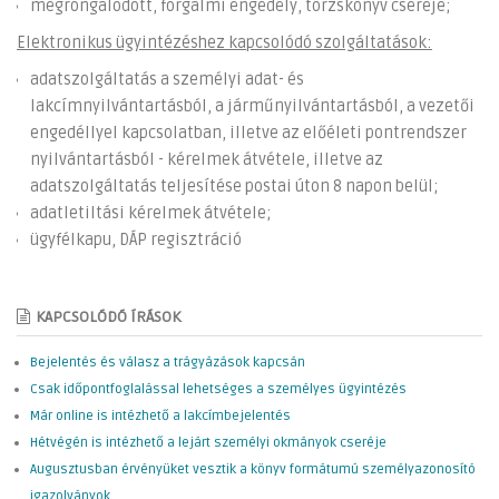
megrongálódott, forgalmi engedély, törzskönyv cseréje;
Elektronikus ügyintézéshez kapcsolódó szolgáltatások:
adatszolgáltatás a személyi adat- és
lakcímnyilvántartásból, a járműnyilvántartásból, a vezetői
engedéllyel kapcsolatban, illetve az előéleti pontrendszer
nyilvántartásból - kérelmek átvétele, illetve az
adatszolgáltatás teljesítése postai úton 8 napon belül;
adatletiltási kérelmek átvétele;
ügyfélkapu, DÁP regisztráció
KAPCSOLÓDÓ ÍRÁSOK
Bejelentés és válasz a trágyázások kapcsán
Csak időpontfoglalással lehetséges a személyes ügyintézés
Már online is intézhető a lakcímbejelentés
Hétvégén is intézhető a lejárt személyi okmányok cseréje
Augusztusban érvényüket vesztik a könyv formátumú személyazonosító
igazolványok