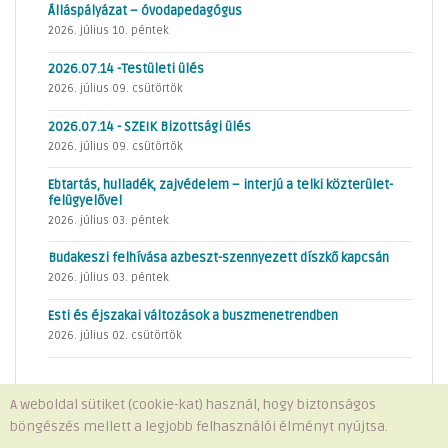
Álláspályázat – óvodapedagógus
2026. július 10. péntek
2026.07.14 -Testületi ülés
2026. július 09. csütörtök
2026.07.14 - SZEIK Bizottsági ülés
2026. július 09. csütörtök
Ebtartás, hulladék, zajvédelem – interjú a telki közterület-
felügyelővel
2026. július 03. péntek
Budakeszi felhívása azbeszt-szennyezett díszkő kapcsán
2026. július 03. péntek
Esti és éjszakai változások a buszmenetrendben
2026. július 02. csütörtök
A weboldal sütiket (cookie-kat) használ, hogy biztonságos
böngészés mellett a legjobb felhasználói élményt nyújtsa.
Minden jog fenntartva © 2026 Telki Község Önkormányzata