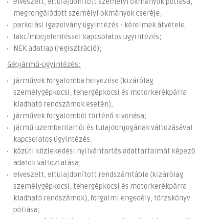
elveszett, eltulajdonított személyi okmányok pótlása,
megrongálódott személyi okmányok cseréje;
parkolási igazolvány ügyintézés - kérelmek átvétele;
lakcímbejelentéssel kapcsolatos ügyintézés;
NEK adatlap (regisztráció);
Gépjármű-ügyintézés:
járművek forgalomba helyezése (kizárólag
személygépkocsi, tehergépkocsi és motorkerékpárra
kiadható rendszámok esetén);
járművek forgalomból történő kivonása;
jármű üzembentartói és tulajdonjogának változásával
kapcsolatos ügyintézés;
közúti közlekedési nyilvántartás adattartalmát képező
adatok változtatása;
elveszett, eltulajdonított rendszámtábla (kizárólag
személygépkocsi, tehergépkocsi és motorkerékpárra
kiadható rendszámok), forgalmi engedély, törzskönyv
pótlása;