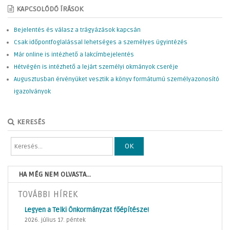
KAPCSOLÓDÓ ÍRÁSOK
Bejelentés és válasz a trágyázások kapcsán
Csak időpontfoglalással lehetséges a személyes ügyintézés
Már online is intézhető a lakcímbejelentés
Hétvégén is intézhető a lejárt személyi okmányok cseréje
Augusztusban érvényüket vesztik a könyv formátumú személyazonosító
igazolványok
KERESÉS
OK
HA MÉG NEM OLVASTA...
TOVÁBBI HÍREK
Legyen a Telki Önkormányzat főépítésze!
2026. július 17. péntek