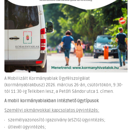
A Mobilizált Kormányablak Ügyfélszolgálat
(kormányablakbusz) 2026. március 26-án, csütörtökön, 9:30-
tól 11:30-ig Telkiben lesz, a Petőfi Sándor utca 1. címen.
A mobil kormányablakban intézhető ügytípusok
Személyi okmányokkal kapcsolatos ügyintézés:
személyazonosító igazolvány (eSZIG) ügyintézés;
útlevél ügyintézés;