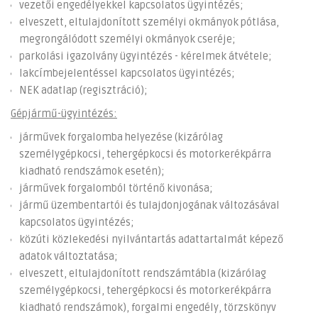
vezetői engedélyekkel kapcsolatos ügyintézés;
elveszett, eltulajdonított személyi okmányok pótlása,
megrongálódott személyi okmányok cseréje;
parkolási igazolvány ügyintézés - kérelmek átvétele;
lakcímbejelentéssel kapcsolatos ügyintézés;
NEK adatlap (regisztráció);
Gépjármű-ügyintézés:
járművek forgalomba helyezése (kizárólag
személygépkocsi, tehergépkocsi és motorkerékpárra
kiadható rendszámok esetén);
járművek forgalomból történő kivonása;
jármű üzembentartói és tulajdonjogának változásával
kapcsolatos ügyintézés;
közúti közlekedési nyilvántartás adattartalmát képező
adatok változtatása;
elveszett, eltulajdonított rendszámtábla (kizárólag
személygépkocsi, tehergépkocsi és motorkerékpárra
kiadható rendszámok), forgalmi engedély, törzskönyv