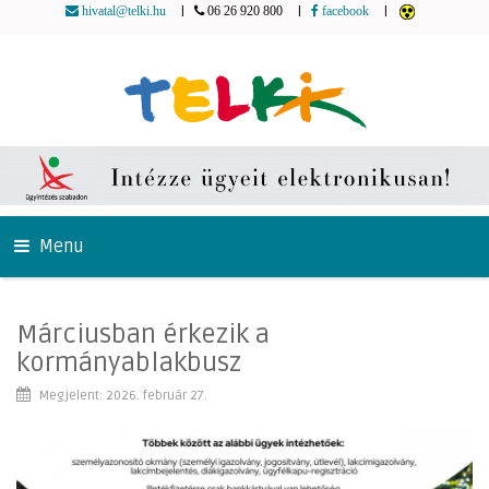
|
|
|
hivatal@telki.hu
06 26 920 800
facebook
Menu
Márciusban érkezik a
kormányablakbusz
Megjelent: 2026. február 27.