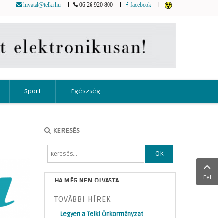
|
|
|
hivatal@telki.hu
06 26 920 800
facebook
Sport
Egészség
KERESÉS
OK
Fel
HA MÉG NEM OLVASTA...
TOVÁBBI HÍREK
Legyen a Telki Önkormányzat