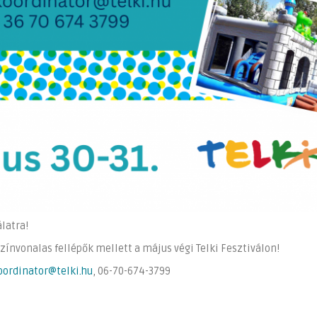
latra!
zínvonalas fellépők mellett a május végi Telki Fesztiválon!
oordinator@telki.hu
, 06-70-674-3799