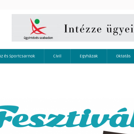
áz és Sportcsarnok
Civil
Egyházak
Oktatás