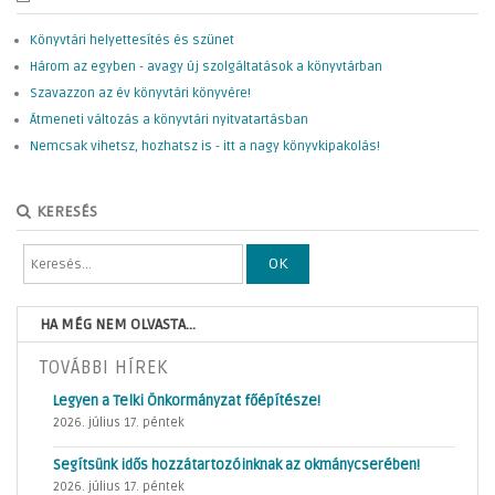
Könyvtári helyettesítés és szünet
Három az egyben - avagy új szolgáltatások a könyvtárban
Szavazzon az év könyvtári könyvére!
Átmeneti változás a könyvtári nyitvatartásban
Nemcsak vihetsz, hozhatsz is - itt a nagy könyvkipakolás!
KERESÉS
OK
HA MÉG NEM OLVASTA...
TOVÁBBI HÍREK
Legyen a Telki Önkormányzat főépítésze!
2026. július 17. péntek
Segítsünk idős hozzátartozóinknak az okmánycserében!
2026. július 17. péntek