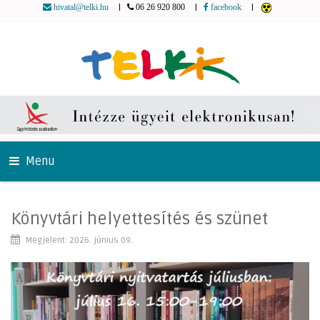
|
|
|
hivatal@telki.hu
06 26 920 800
facebook
Menu
Könyvtári helyettesítés és szünet
Megjelent: 2026. június 09.